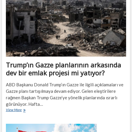
barış
planı
sundu.
Trump’ın Gazze planlarının arkasında
dev bir emlak projesi mi yatıyor?
ABD Başkanu Donald Trump’ın Gazze ile ilgili açıklamaları ve
Gazze planı tartışılmaya devam ediyor. Gelen eleştirilere
rağmen Başkan Trump Gazze’ye yönelik planlarında ısrarlı
görünüyor. Hafta…
Trump’ın
View More
Gazze
planlarının
arkasında
dev