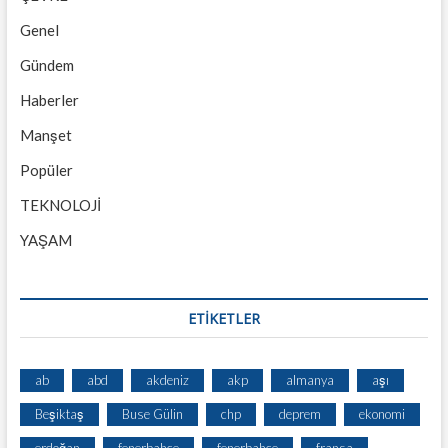
Genel
Gündem
Haberler
Manşet
Popüler
TEKNOLOJİ
YAŞAM
ETİKETLER
ab
abd
akdeniz
akp
almanya
aşı
Beşiktaş
Buse Gülin
chp
deprem
ekonomi
erdoğan
fenerbahce
fenerbahçe
fransa