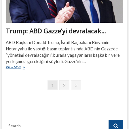
Trump: ABD Gazze’yi devralacak…
ABD Başkanı Donald Trump, İsrail Başbakanı Binyamin
Netanyahu ile yaptığı basın toplantısında ABD’nin Gazze’de
“yönetimi devralacağını”, burada yaşayanların başka bir yere
yerleşmesi gerektiğini söyledi. Gazze’nin…
Trump:
View More
ABD
Gazze’yi
Yazı
devralacak…
Page
Page
Next
1
2
page
sayfalandırması
Search