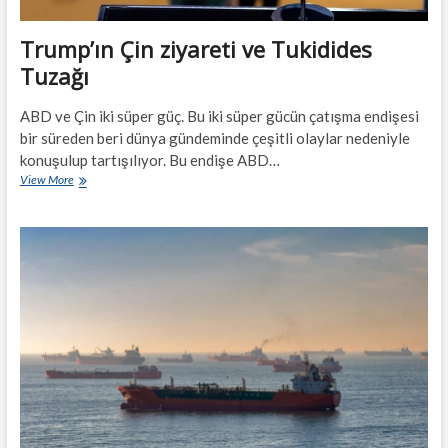
Trump’ın Çin ziyareti ve Tukidides
Tuzağı
ABD ve Çin iki süper güç. Bu iki süper gücün çatışma endişesi
bir süreden beri dünya gündeminde çeşitli olaylar nedeniyle
konuşulup tartışılıyor. Bu endişe ABD…
Trump’ın
View More
Çin
ziyareti
ve
Tukidides
Tuzağı