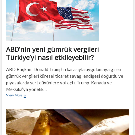
bir
emlak
projesi
mi
yatıyor?
ABD’nin yeni gümrük vergileri
Türkiye’yi nasıl etkileyebilir?
ABD Başkanı Donald Trump’ın kararıyla uygulamaya giren
gümrük vergileri küresel ticaret savaşı endişesi doğurdu ve
piyasalarda sert düşüşlere yol açtı. Trump, Kanada ve
Meksika’ya yönelik…
ABD’nin
View More
yeni
gümrük
vergileri
Türkiye’yi
nasıl
etkileyebilir?