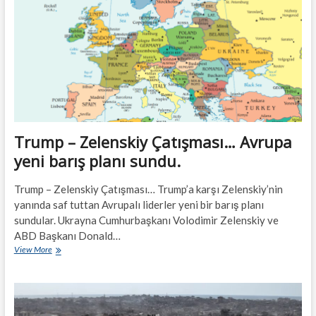
açıldı,
görevinden
ayrıldı,
yönetimi
eleştirdi
Trump – Zelenskiy Çatışması… Avrupa
yeni barış planı sundu.
Trump – Zelenskiy Çatışması… Trump’a karşı Zelenskiy’nin
yanında saf tuttan Avrupalı liderler yeni bir barış planı
sundular. Ukrayna Cumhurbaşkanı Volodimir Zelenskiy ve
ABD Başkanı Donald…
Trump
View More
–
Zelenskiy
Çatışması…
Avrupa
yeni