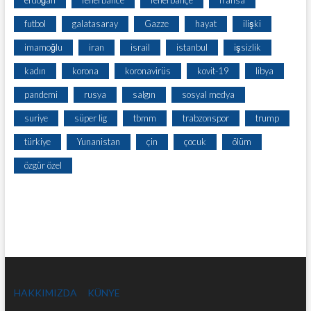
futbol
galatasaray
Gazze
hayat
ilişki
imamoğlu
iran
israil
istanbul
işsizlik
kadın
korona
koronavirüs
kovit-19
libya
pandemi
rusya
salgın
sosyal medya
suriye
süper lig
tbmm
trabzonspor
trump
türkiye
Yunanistan
çin
çocuk
ölüm
özgür özel
HAKKIMIZDA
KÜNYE