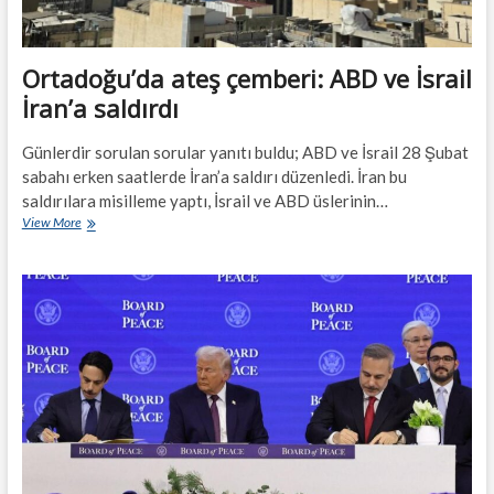
Ortadoğu’da ateş çemberi: ABD ve İsrail
İran’a saldırdı
Günlerdir sorulan sorular yanıtı buldu; ABD ve İsrail 28 Şubat
sabahı erken saatlerde İran’a saldırı düzenledi. İran bu
saldırılara misilleme yaptı, İsrail ve ABD üslerinin…
Ortadoğu’da
View More
ateş
çemberi:
ABD
ve
İsrail
İran’a
saldırdı