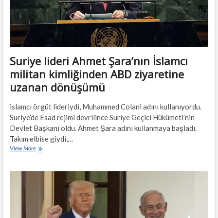
Suriye lideri Ahmet Şara’nın İslamcı
militan kimliğinden ABD ziyaretine
uzanan dönüşümü
islamcı örgüt lideriydi, Muhammed Colani adını kullanıyordu.
Suriye’de Esad rejimi devrilince Suriye Geçici Hükümeti’nin
Devlet Başkanı oldu. Ahmet Şara adını kullanmaya başladı.
Takım elbise giydi,…
Suriye
View More
lideri
Ahmet
Şara’nın
İslamcı
militan
kimliğinden
ABD
ziyaretine