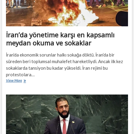
İran’da yönetime karşı en kapsamlı
meydan okuma ve sokaklar
İran’da ekonomik sorunlar halkı sokağa döktü. İran’da bir
süreden beri toplumsal muhalefet hareketliydi. Ancak ilk kez
sokaklarda tansiyon bu kadar yükseldi. İran rejimi bu
protestolara…
İran’da
View More
yönetime
karşı
en
kapsamlı
meydan
okuma
ve
sokaklar