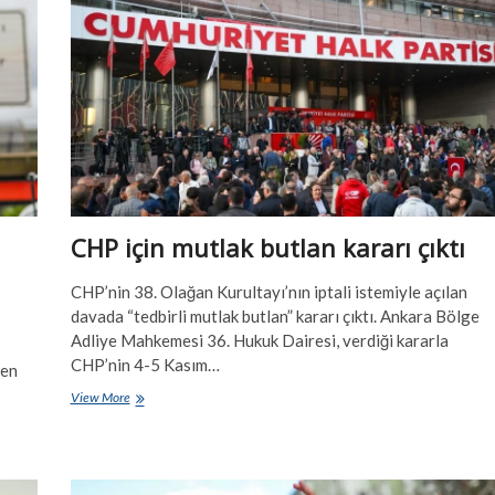
mi
Otokrasi
mi?
CHP için mutlak butlan kararı çıktı
CHP’nin 38. Olağan Kurultayı’nın iptali istemiyle açılan
davada “tedbirli mutlak butlan” kararı çıktı. Ankara Bölge
Adliye Mahkemesi 36. Hukuk Dairesi, verdiği kararla
CHP’nin 4-5 Kasım…
ten
CHP
View More
için
mutlak
butlan
kararı