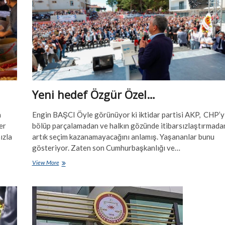
partisi
oldu
Yeni hedef Özgür Özel…
a
Engin BAŞCI Öyle görünüyor ki iktidar partisi AKP, CHP’y
er
bölüp parçalamadan ve halkın gözünde itibarsızlaştırmada
ızla
artık seçim kazanamayacağını anlamış. Yaşananlar bunu
gösteriyor. Zaten son Cumhurbaşkanlığı ve…
Yeni
View More
hedef
Özgür
Özel…