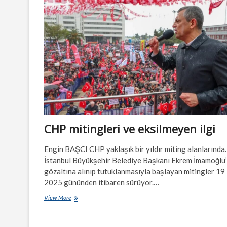
var
mı?
CHP mitingleri ve eksilmeyen ilgi
Engin BAŞCI CHP yaklaşık bir yıldır miting alanlarınd
İstanbul Büyükşehir Belediye Başkanı Ekrem İmamoğlu
gözaltına alınıp tutuklanmasıyla başlayan mitingler 19
2025 gününden itibaren sürüyor.…
CHP
View More
mitingleri
ve
eksilmeyen