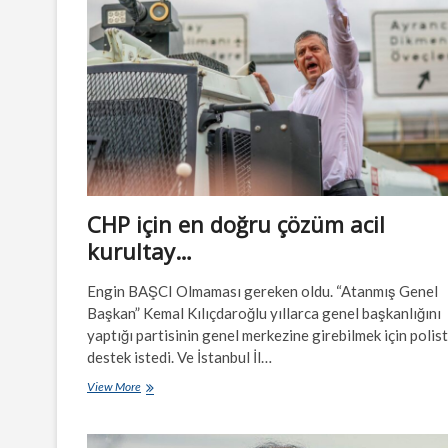
alenileşiyor
ve
Cumhur
İttifakı’na
yeni
ortak
mı
geliyor?
CHP için en doğru çözüm acil
kurultay…
Engin BAŞCI Olmaması gereken oldu. “Atanmış Genel
Başkan” Kemal Kılıçdaroğlu yıllarca genel başkanlığını
yaptığı partisinin genel merkezine girebilmek için polis
destek istedi. Ve İstanbul İl…
CHP
View More
için
en
doğru