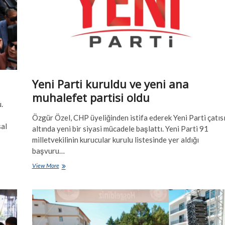
Yeni Parti kuruldu ve yeni ana
muhalefet partisi oldu
.
Özgür Özel, CHP üyeliğinden istifa ederek Yeni Parti çatıs
sal
altında yeni bir siyasi mücadele başlattı. Yeni Parti 91
milletvekilinin kurucular kurulu listesinde yer aldığı
başvuru…
Yeni
View More
Parti
kuruldu
ve
yeni
ana
muhalefet