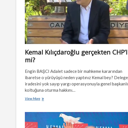
Kemal Kılıçdaroğlu gerçekten CHP’l
mi?
Engin BAŞCI Adalet sadece bir mahkeme kararından
ibaretse o yürüyüşü neden yaptınız Kemal bey? Delege
iradesini yok sayıp yargı operasyonuyla genel başkanlı
koltuğuna oturma hakkını…
Kemal
View More
Kılıçdaroğlu
gerçekten
CHP’li
mi?