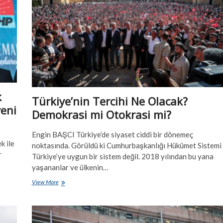
k
Türkiye’nin Tercihi Ne Olacak?
yeni
Demokrasi mi Otokrasi mi?
Engin BAŞCI Türkiye’de siyaset ciddi bir dönemeç
k ile
noktasında. Görüldü ki Cumhurbaşkanlığı Hükümet Sistemi
r
Türkiye’ye uygun bir sistem değil. 2018 yılından bu yana
yaşananlar ve ülkenin…
Türkiye’nin
View More
Tercihi
Ne
Olacak?
Demokrasi