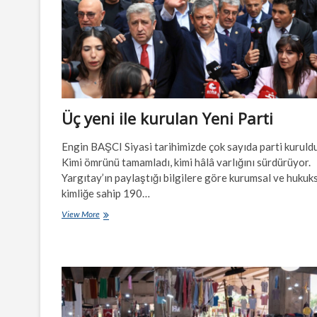
Üç yeni ile kurulan Yeni Parti
Engin BAŞCI Siyasi tarihimizde çok sayıda parti kuruldu
Kimi ömrünü tamamladı, kimi hâlâ varlığını sürdürüyor.
Yargıtay’ın paylaştığı bilgilere göre kurumsal ve hukuk
kimliğe sahip 190…
Üç
View More
yeni
ile
kurulan
Yeni
Parti