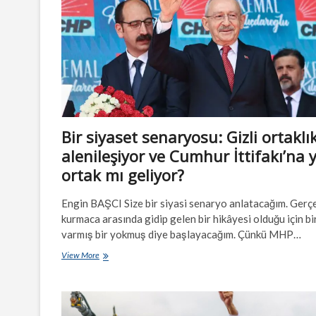
Bir siyaset senaryosu: Gizli ortaklı
alenileşiyor ve Cumhur İttifakı’na 
ortak mı geliyor?
Engin BAŞCI Size bir siyasi senaryo anlatacağım. Gerçe
kurmaca arasında gidip gelen bir hikâyesi olduğu için bi
varmış bir yokmuş diye başlayacağım. Çünkü MHP…
Bir
View More
siyaset
senaryosu:
Gizli
ortaklık