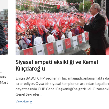
Siyasal empati eksikliği ve Kemal
Kılıçdaroğlu
a…
’nun
Engin BAŞCI CHP seçmenini hiç anlamadı, anlamamakta da
 Mart
ısrar ediyor. Oysa bir siyasal komplonun ardından koşullar
dayatmasıyla CHP Genel Başkanlığı’na getirildi. O zamank
Genel Sekreter…
Siyasal
View More
empati