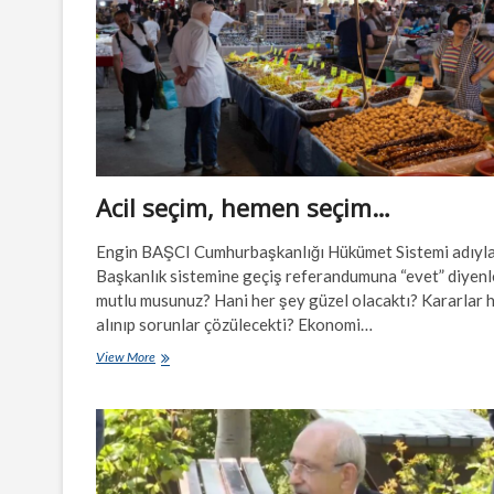
Acil seçim, hemen seçim…
Engin BAŞCI Cumhurbaşkanlığı Hükümet Sistemi adıyl
Başkanlık sistemine geçiş referandumuna “evet” diyenl
mutlu musunuz? Hani her şey güzel olacaktı? Kararlar h
alınıp sorunlar çözülecekti? Ekonomi…
Acil
View More
seçim,
hemen
seçim…