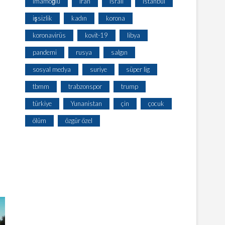
imamoğlu
iran
israil
istanbul
işsizlik
kadın
korona
koronavirüs
kovit-19
libya
pandemi
rusya
salgın
sosyal medya
suriye
süper lig
tbmm
trabzonspor
trump
türkiye
Yunanistan
çin
çocuk
ölüm
özgür özel