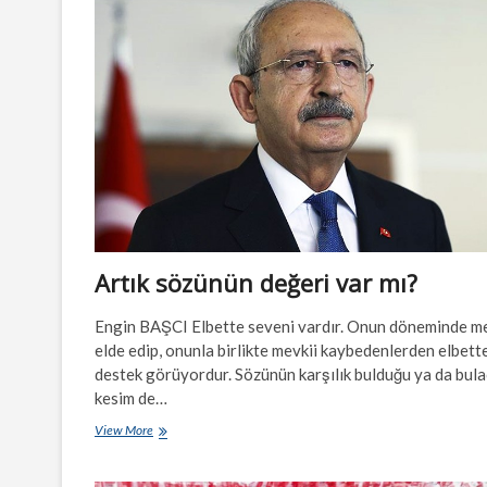
çözüm
acil
kurultay…
Artık sözünün değeri var mı?
Engin BAŞCI Elbette seveni vardır. Onun döneminde me
elde edip, onunla birlikte mevkii kaybedenlerden elbett
destek görüyordur. Sözünün karşılık bulduğu ya da bula
kesim de…
Artık
View More
sözünün
değeri