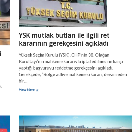
YSK mutlak butlan ile ilgili ret
kararının gerekçesini açıkladı
i
Yüksek Seçim Kurulu (YSK), CHP’nin 38. Olağan
Kurultayı’nın mahkeme kararıyla iptal edilmesine karşı
yaptığı başvuruyu reddetme gerekçesini açıkladı.
Gerekçede, “Bölge adliye mahkemesi kararı, devam eden
bir…
k
YSK
View More
mutlak
butlan
ile
ilgili
ret
kararının
gerekçesini
açıkladı