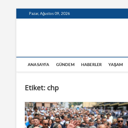
Skip
Pazar, Ağustos 09, 2026
to
content
GazeteSanal
ANASAYFA
GÜNDEM
HABERLER
YAŞAM
Etiket:
chp