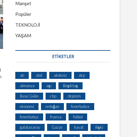
Manşet
Popüler
TEKNOLOJİ
YAŞAM
ETİKETLER
i
ab
abd
akdeniz
akp
n
almanya
aşı
Beşiktaş
Buse Gülin
chp
deprem
ekonomi
erdoğan
fenerbahce
fenerbahçe
fransa
futbol
galatasaray
Gazze
hayat
ilişki