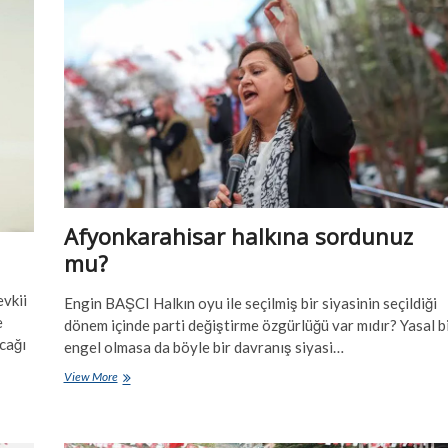
çıktı
Afyonkarahisar halkına sordunuz
mu?
vkii
Engin BAŞCI Halkın oyu ile seçilmiş bir siyasinin seçildiği
e
dönem içinde parti değiştirme özgürlüğü var mıdır? Yasal b
cağı
engel olmasa da böyle bir davranış siyasi…
Afyonkarahisar
View More
halkına
sordunuz
mu?