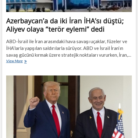
Azerbaycan’a da iki İran İHA’sı düştü;
Aliyev olaya “terör eylemi” dedi
ABD-İsrail ile İran arasındaki hava savaşı uçaklar, füzeler ve
İHA’larla yapşılan saldırılarla sürüyor. ABD ve İsrail İran’ın
savaş gücünü kırmak üzere stratejik noktaları vururken, İran,…
Azerbaycan’a
View More
da
iki
İran
İHA’sı
düştü;
Aliyev
olaya
“terör
eylemi”
dedi