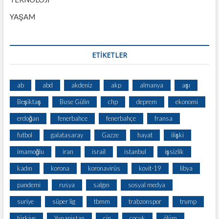
YAŞAM
ETİKETLER
ab
abd
akdeniz
akp
almanya
aşı
Beşiktaş
Buse Gülin
chp
deprem
ekonomi
erdoğan
fenerbahce
fenerbahçe
fransa
futbol
galatasaray
Gazze
hayat
ilişki
imamoğlu
iran
israil
istanbul
işsizlik
kadın
korona
koronavirüs
kovit-19
libya
pandemi
rusya
salgın
sosyal medya
suriye
süper lig
tbmm
trabzonspor
trump
türkiye
Yunanistan
çin
çocuk
ölüm