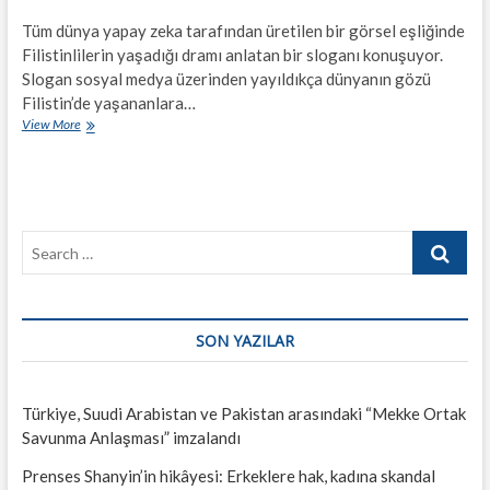
Tüm dünya yapay zeka tarafından üretilen bir görsel eşliğinde
Filistinlilerin yaşadığı dramı anlatan bir sloganı konuşuyor.
Slogan sosyal medya üzerinden yayıldıkça dünyanın gözü
Filistin’de yaşananlara…
Bir
View More
sloganın
hikâyesi:
“Tüm
Gözler
Refah’ta”
Search
…
SON YAZILAR
Türkiye, Suudi Arabistan ve Pakistan arasındaki “Mekke Ortak
Savunma Anlaşması” imzalandı
Prenses Shanyin’in hikâyesi: Erkeklere hak, kadına skandal