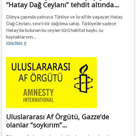
“Hatay Dağ Ceylanı” tehdit altında…
Dünya çapında yalnızca Türkiye ve İsrail’de yaşayan Hatay
Dağ Ceylanı, sınırlı bir dağılıma sahip. Türkiye’de sadece
Hatay’da bulunan bu ceylan türü habitat kaybı, su
kaynaklarının…
Sadece
View More
Hatay
ve
İsrail’de
yaşayan
“Hatay
Dağ
Ceylanı”
tehdit
altında…
Uluslararası Af Örgütü, Gazze’de
olanlar “soykırım”…