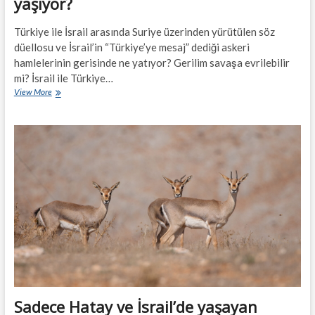
yaşıyor?
Türkiye ile İsrail arasında Suriye üzerinden yürütülen söz
düellosu ve İsrail’in “Türkiye’ye mesaj” dediği askeri
hamlelerinin gerisinde ne yatıyor? Gerilim savaşa evrilebilir
mi? İsrail ile Türkiye…
Türkiye-
View More
İsrail
Suriye’de
neden
gerginlik
yaşıyor?
Sadece Hatay ve İsrail’de yaşayan