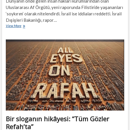
Dünyanın önde gelen insan hakları kurumlarından olan
Uluslararası Af Örgütü, yeni raporunda Filistin’de yaşananları
‘soykırım’ olarak nitelendirdi. İsrail ise iddiaları reddetti. İsrail
Dışişleri Bakanlığı, rapor…
Uluslararası
View More
Af
Örgütü,
Gazze’de
olanlar
“soykırım”…
Bir sloganın hikâyesi: “Tüm Gözler
Refah’ta”