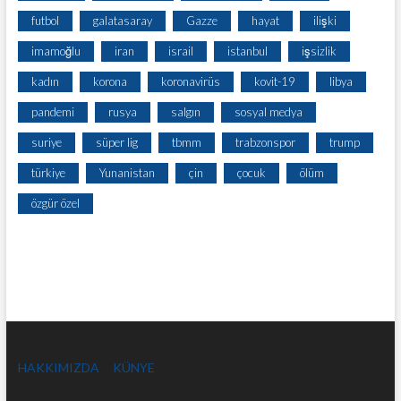
futbol
galatasaray
Gazze
hayat
ilişki
imamoğlu
iran
israil
istanbul
işsizlik
kadın
korona
koronavirüs
kovit-19
libya
pandemi
rusya
salgın
sosyal medya
suriye
süper lig
tbmm
trabzonspor
trump
türkiye
Yunanistan
çin
çocuk
ölüm
özgür özel
HAKKIMIZDA
KÜNYE