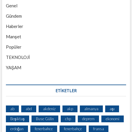
Genel
Gündem
Haberler
Manşet
Popüler
TEKNOLOJİ
YAŞAM
ETİKETLER
ab
abd
akdeniz
akp
almanya
aşı
Beşiktaş
Buse Gülin
chp
deprem
ekonomi
erdoğan
fenerbahce
fenerbahçe
fransa