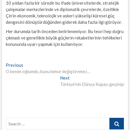
10 yıldan fazla bir süredir bu ifade üniversitelerde, stratejik
çalışmalar merkezlerinde ve diplomatik çevrelerde, özellikle
Çin’in ekonomik, teknolojik ve askeri yükselişi küresel güç
dengesini dönüştürdüğünden giderek daha fazla ilgi görüyor.
Her durumda tarih önceden belirlenemiyor. Bu teori hep doğru
çıkmadı ve genellikle büyük güçlerin rekabetlerinin tehlikeleri
konusunda uyarı yapmak için kullanılıyor.
Yazı
Previous
Previous
post:
O benim oğlumdu, bunu kimse değiştiremez…
gezinmesi
Next
Next
post:
Türkiye’nin Dünya Kupası geçmişi
Search
…