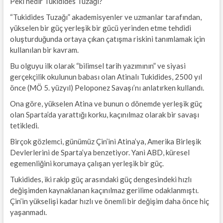
Peki nedir Tukidides Tuzağı?
“Tukidides Tuzağı” akademisyenler ve uzmanlar tarafından,
yükselen bir güç yerleşik bir gücü yerinden etme tehdidi
oluşturduğunda ortaya çıkan çatışma riskini tanımlamak için
kullanılan bir kavram.
Bu olguyu ilk olarak “bilimsel tarih yazımının” ve siyasi
gerçekçilik okulunun babası olan Atinalı Tukidides, 2500 yıl
önce (MÖ 5. yüzyıl) Peloponez Savaşı’nı anlatırken kullandı.
Ona göre, yükselen Atina ve bunun o dönemde yerleşik güç
olan Sparta’da yarattığı korku, kaçınılmaz olarak bir savaşı
tetikledi.
Birçok gözlemci, günümüz Çin’ini Atina’ya, Amerika Birleşik
Devlerlerini de Sparta’ya benzetiyor. Yani ABD, küresel
egemenliğini korumaya çalışan yerleşik bir güç.
Tukidides, iki rakip güç arasındaki güç dengesindeki hızlı
değişimden kaynaklanan kaçınılmaz gerilime odaklanmıştı.
Çin’in yükselişi kadar hızlı ve önemli bir değişim daha önce hiç
yaşanmadı.