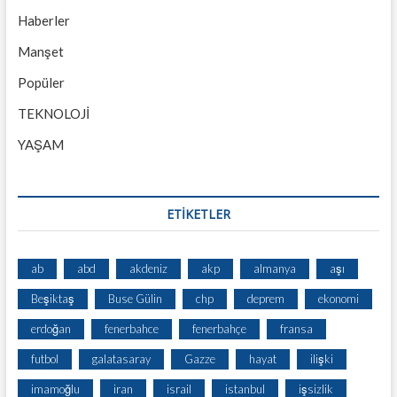
Haberler
Manşet
Popüler
TEKNOLOJİ
YAŞAM
ETİKETLER
ab
abd
akdeniz
akp
almanya
aşı
Beşiktaş
Buse Gülin
chp
deprem
ekonomi
erdoğan
fenerbahce
fenerbahçe
fransa
futbol
galatasaray
Gazze
hayat
ilişki
imamoğlu
iran
israil
istanbul
işsizlik