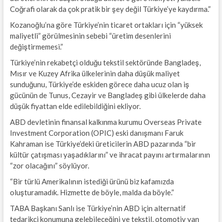
Coğrafi olarak da çok pratik bir şey değil Türkiye’ye kaydırma.”
Kozanoğlu’na göre Türkiye’nin ticaret ortakları için “yüksek
maliyetli” görülmesinin sebebi “üretim desenlerini
değiştirmemesi.”
Türkiye’nin rekabetçi olduğu tekstil sektöründe Bangladeş,
Mısır ve Kuzey Afrika ülkelerinin daha düşük maliyet
sunduğunu, Türkiye’de eskiden görece daha ucuz olan iş
gücünün de Tunus, Cezayir ve Bangladeş gibi ülkelerde daha
düşük fiyattan elde edilebildiğini ekliyor.
ABD devletinin finansal kalkınma kurumu Overseas Private
Investment Corporation (OPIC) eski danışmanı Faruk
Kahraman ise Türkiye’deki üreticilerin ABD pazarında “bir
kültür çatışması yaşadıklarını” ve ihracat payını artırmalarının
“zor olacağını” söylüyor.
“Bir türlü Amerikalının istediği ürünü biz kafamızda
oluşturamadık. Hizmette de böyle, malda da böyle.”
TABA Başkanı Sanlı ise Türkiye’nin ABD için alternatif
tedarikçi konumuna gelebileceğini ve tekstil, otomotiv yan