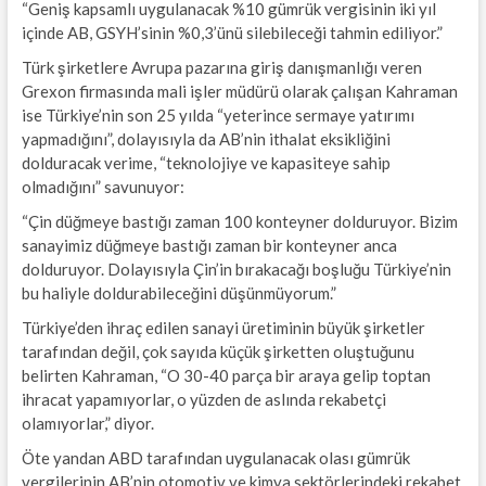
“Geniş kapsamlı uygulanacak %10 gümrük vergisinin iki yıl
içinde AB, GSYH’sinin %0,3’ünü silebileceği tahmin ediliyor.”
Türk şirketlere Avrupa pazarına giriş danışmanlığı veren
Grexon firmasında mali işler müdürü olarak çalışan Kahraman
ise Türkiye’nin son 25 yılda “yeterince sermaye yatırımı
yapmadığını”, dolayısıyla da AB’nin ithalat eksikliğini
dolduracak verime, “teknolojiye ve kapasiteye sahip
olmadığını” savunuyor:
“Çin düğmeye bastığı zaman 100 konteyner dolduruyor. Bizim
sanayimiz düğmeye bastığı zaman bir konteyner anca
dolduruyor. Dolayısıyla Çin’in bırakacağı boşluğu Türkiye’nin
bu haliyle doldurabileceğini düşünmüyorum.”
Türkiye’den ihraç edilen sanayi üretiminin büyük şirketler
tarafından değil, çok sayıda küçük şirketten oluştuğunu
belirten Kahraman, “O 30-40 parça bir araya gelip toptan
ihracat yapamıyorlar, o yüzden de aslında rekabetçi
olamıyorlar,” diyor.
Öte yandan ABD tarafından uygulanacak olası gümrük
vergilerinin AB’nin otomotiv ve kimya sektörlerindeki rekabet