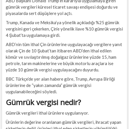
ABD Başkanı Donald Trump’ın kararıyla uygulamaya giren
gümrük vergileri küresel ticaret savaşı endişesi doğurdu ve
piyasalarda sert düşüşlere yol açtı.
Trump, Kanada ve Meksika’ya yönelik açıkladığı %25 gümrük
vergisini geri çekerken, Çin’e yönelik ilave %10 gümrük vergisi
4 Şubat’ta uygulamaya girdi.
ABD’nin tüm ithal Çin ürünlerine uygulayacağı vergilere yanıt
olarak Çin de 10 Şubat’tan itibaren ABD’den ithal edilen
kömür ve sıvılaştırılmış doğalgaz ürünlerine yüzde 15, ham
petrole, tarım makinelerine ve büyük motorlu araçlara ise
yüzde 10 gümrük vergisi uygulayacağını duyurdu.
BBC Türkçe’de yer alan habere göre, Trump, Avrupa Birliği
ürünlerine de “yakın zamanda” gümrük vergisi
uygulanabileceğini söyledi.
Gümrük vergisi nedir?
Gümrük vergileri ithal ürünlere uygulanıyor.
Ürünlerin değerine oranlanan gümrük vergileri, ihracat yapan
şirketlerin değil, ürünleri ithal eden şirketlerin yükümlülüğü.