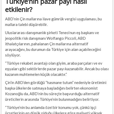
Türkiye’nin pazar payı nasıl
etkilenir?
ABD’nin Çin mallarına ilave gümrük vergisi uygulaması, bu
mallara talebi düşürebilir.
Uluslararası danışmanlık şirketi Teneo’nun eş başkanı ve
jeopolitik risk danışmanı Wolfango Piccoli, ABD
ithalatçılarının, pahalanan Çin mallarına alternatif
arayacağını, bu durumun da Türkiye için alan açabileceğini
söylüyor.
“Türkiye rekabet avantajı olan giyim, araba parçaları ve ev
eşyaları gibi sektörlerde pazar payı kazanabilir. Ancak bu olası
kazanım muhtemelen küçük olacaktır.”
Çin’in ABD’den gördüğü “hasmane tutum” nedeniyle üretimini
başka ülkelerde satmaya başladığını belirten ekonomist
Kozanoğlu da, ABD’nin bu süreçte başvurduğu alternatif
üreticilerin arasında Türkiye’nin bulunmadığını belirtiyor.
“Türkiye’nin bu anlamda özel bir konumu yok, çünkü işçi
ücretlerinin en düşük olduğu ülkelere göre maliyeti yüksek.