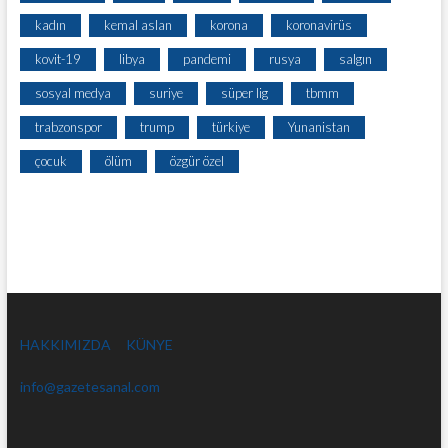
kadın
kemal aslan
korona
koronavirüs
kovit-19
libya
pandemi
rusya
salgın
sosyal medya
suriye
süper lig
tbmm
trabzonspor
trump
türkiye
Yunanistan
çocuk
ölüm
özgür özel
HAKKIMIZDA
KÜNYE
info@gazetesanal.com