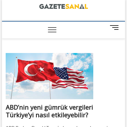
Skip
to
content
GazeteSanal
M
e
n
u
B
u
t
t
o
n
ABD’nin yeni gümrük vergileri
Türkiye’yi nasıl etkileyebilir?