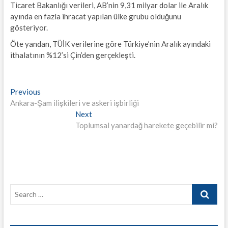
Ticaret Bakanlığı verileri, AB’nin 9,31 milyar dolar ile Aralık
ayında en fazla ihracat yapılan ülke grubu olduğunu
gösteriyor.
Öte yandan, TÜİK verilerine göre Türkiye’nin Aralık ayındaki
ithalatının %12’si Çin’den gerçekleşti.
Yazı
Previous
Previous
post:
Ankara-Şam ilişkileri ve askeri işbirliği
gezinmesi
Next
Next
post:
Toplumsal yanardağ harekete geçebilir mi?
Search
…