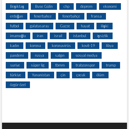
Beşiktaş
Buse Gülin
chp
deprem
ekonomi
erdoğan
fenerbahce
fenerbahçe
fransa
futbol
galatasaray
Gazze
hayat
ilişki
imamoğlu
iran
israil
istanbul
işsizlik
kadın
korona
koronavirüs
kovit-19
libya
pandemi
rusya
salgın
sosyal medya
suriye
süper lig
tbmm
trabzonspor
trump
türkiye
Yunanistan
çin
çocuk
ölüm
özgür özel