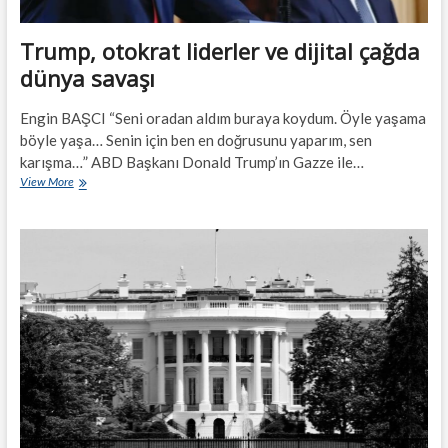
Trump, otokrat liderler ve dijital çağda
dünya savaşı
Engin BAŞCI “Seni oradan aldım buraya koydum. Öyle yaşama
böyle yaşa… Senin için ben en doğrusunu yaparım, sen
karışma…” ABD Başkanı Donald Trump’ın Gazze ile…
Trump,
View More
otokrat
liderler
ve
dijital
çağda
dünya
savaşı