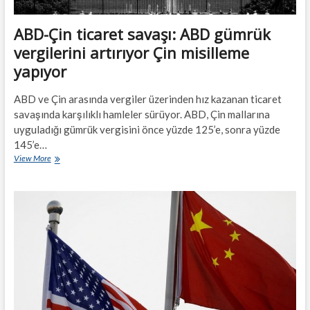
ABD-Çin ticaret savaşı: ABD gümrük
vergilerini artırıyor Çin misilleme
yapıyor
ABD ve Çin arasında vergiler üzerinden hız kazanan ticaret
savaşında karşılıklı hamleler sürüyor. ABD, Çin mallarına
uyguladığı gümrük vergisini önce yüzde 125’e, sonra yüzde
145’e…
ABD-
View More
Çin
ticaret
savaşı:
ABD
gümrük
vergilerini
artırıyor
Çin
misilleme
yapıyor