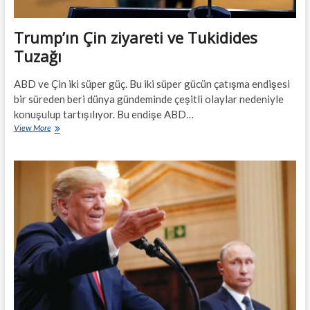
Trump’ın Çin ziyareti ve Tukidides
Tuzağı
ABD ve Çin iki süper güç. Bu iki süper gücün çatışma endişesi
bir süreden beri dünya gündeminde çeşitli olaylar nedeniyle
konuşulup tartışılıyor. Bu endişe ABD…
Trump’ın
View More
Çin
ziyareti
ve
Tukidides
Tuzağı