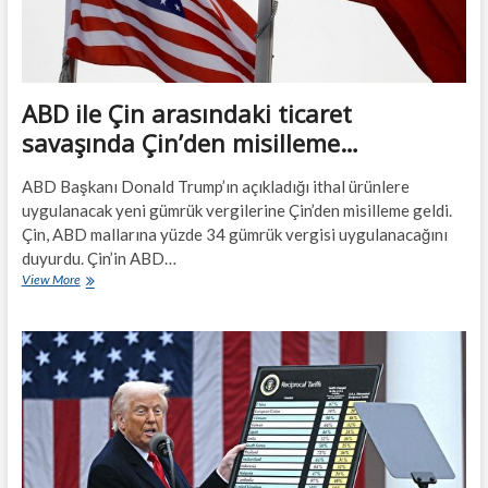
ABD ile Çin arasındaki ticaret
savaşında Çin’den misilleme…
ABD Başkanı Donald Trump’ın açıkladığı ithal ürünlere
uygulanacak yeni gümrük vergilerine Çin’den misilleme geldi.
Çin, ABD mallarına yüzde 34 gümrük vergisi uygulanacağını
duyurdu. Çin’in ABD…
ABD
View More
ile
Çin
arasındaki
ticaret
savaşında
Çin’den
misilleme…