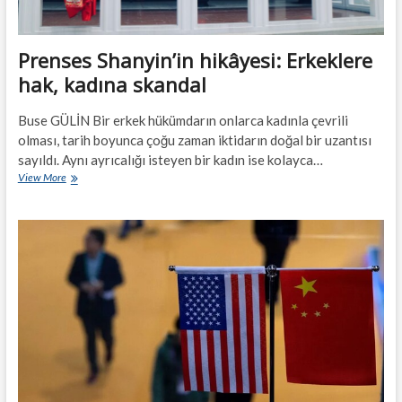
Prenses Shanyin’in hikâyesi: Erkeklere
hak, kadına skandal
Buse GÜLİN Bir erkek hükümdarın onlarca kadınla çevrili
olması, tarih boyunca çoğu zaman iktidarın doğal bir uzantısı
sayıldı. Aynı ayrıcalığı isteyen bir kadın ise kolayca…
Prenses
View More
Shanyin’in
hikâyesi:
Erkeklere
hak,
kadına
skandal