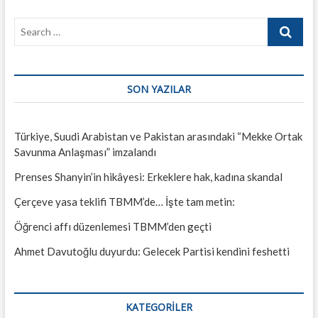
Kamera
Search
sayısının
artması
…
şehirleri
daha
güvenli
SON YAZILAR
yapmıyor…
Türkiye, Suudi Arabistan ve Pakistan arasındaki “Mekke Ortak
Savunma Anlaşması” imzalandı
Prenses Shanyin’in hikâyesi: Erkeklere hak, kadına skandal
Çerçeve yasa teklifi TBMM’de… İşte tam metin:
Öğrenci affı düzenlemesi TBMM’den geçti
Ahmet Davutoğlu duyurdu: Gelecek Partisi kendini feshetti
KATEGORILER