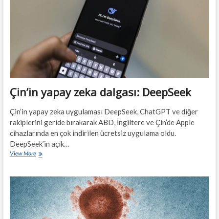
tekrar
direksiyon
başına
geçebilir
mi?
Çin’in yapay zeka dalgası: DeepSeek
Çin’in yapay zeka uygulaması DeepSeek, ChatGPT ve diğer
rakiplerini geride bırakarak ABD, İngiltere ve Çin’de Apple
cihazlarında en çok indirilen ücretsiz uygulama oldu.
DeepSeek’in açık…
Çin’in
View More
yapay
zeka
dalgası:
DeepSeek