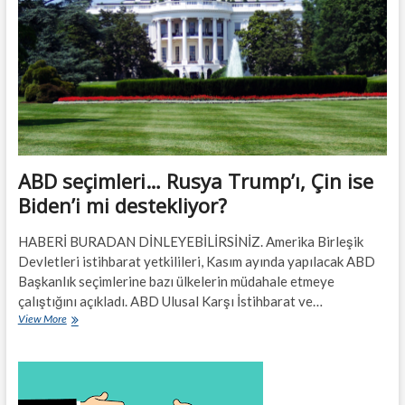
ABD seçimleri… Rusya Trump’ı, Çin ise
Biden’i mi destekliyor?
HABERİ BURADAN DİNLEYEBİLİRSİNİZ. Amerika Birleşik
Devletleri istihbarat yetkilileri, Kasım ayında yapılacak ABD
Başkanlık seçimlerine bazı ülkelerin müdahale etmeye
çalıştığını açıkladı. ABD Ulusal Karşı İstihbarat ve…
ABD
View More
seçimleri…
Rusya
Trump’ı,
Çin
ise