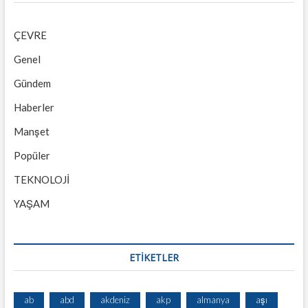
ÇEVRE
Genel
Gündem
Haberler
Manşet
Popüler
TEKNOLOJİ
YAŞAM
ETİKETLER
ab
abd
akdeniz
akp
almanya
aşı