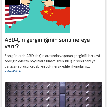
Biden’i
mi
destekliyor?
ABD-Çin gerginliğinin sonu nereye
varır?
Son günlerde ABD ile Çin arasında yaşanan gerginlik herkesi
tedirgin edecek boyutlara ulaşmışken, bu işin sonu nereye
varacak sorusu, cevabı en çok merak edilen konuların…
ABD-
View More
Çin
gerginliğinin
sonu
nereye
varır?