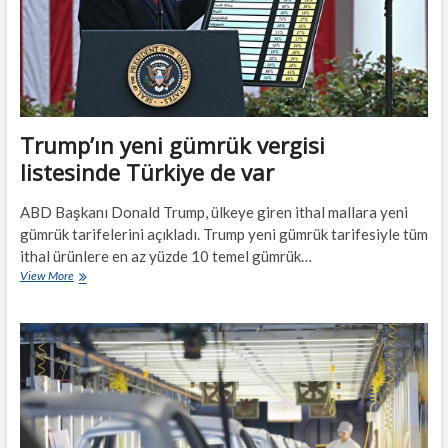
Trump’ın yeni gümrük vergisi
listesinde Türkiye de var
ABD Başkanı Donald Trump, ülkeye giren ithal mallara yeni
gümrük tarifelerini açıkladı. Trump yeni gümrük tarifesiyle tüm
ithal ürünlere en az yüzde 10 temel gümrük…
Trump’ın
View More
yeni
gümrük
vergisi
listesinde
Türkiye
de
var