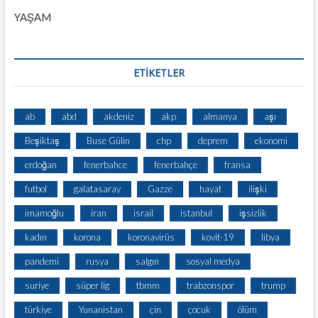
YAŞAM
ETİKETLER
ab
abd
akdeniz
akp
almanya
aşı
Beşiktaş
Buse Gülin
chp
deprem
ekonomi
erdoğan
fenerbahce
fenerbahçe
fransa
futbol
galatasaray
Gazze
hayat
ilişki
imamoğlu
iran
israil
istanbul
işsizlik
kadın
korona
koronavirüs
kovit-19
libya
pandemi
rusya
salgın
sosyal medya
suriye
süper lig
tbmm
trabzonspor
trump
türkiye
Yunanistan
çin
çocuk
ölüm