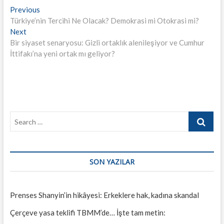
Yazı
Previous
Previous
post:
Türkiye’nin Tercihi Ne Olacak? Demokrasi mi Otokrasi mi?
gezinmesi
Next
Next
post:
Bir siyaset senaryosu: Gizli ortaklık alenileşiyor ve Cumhur
İttifakı’na yeni ortak mı geliyor?
Search
…
SON YAZILAR
Prenses Shanyin’in hikâyesi: Erkeklere hak, kadına skandal
Çerçeve yasa teklifi TBMM’de… İşte tam metin: