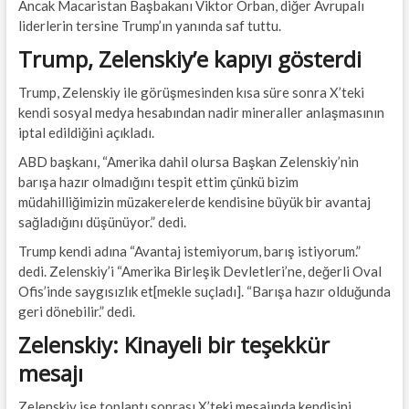
Ancak Macaristan Başbakanı Viktor Orban, diğer Avrupalı
liderlerin tersine Trump’ın yanında saf tuttu.
Trump, Zelenskiy’e kapıyı gösterdi
Trump, Zelenskiy ile görüşmesinden kısa süre sonra X’teki
kendi sosyal medya hesabından nadir mineraller anlaşmasının
iptal edildiğini açıkladı.
ABD başkanı, “Amerika dahil olursa Başkan Zelenskiy’nin
barışa hazır olmadığını tespit ettim çünkü bizim
müdahilliğimizin müzakerelerde kendisine büyük bir avantaj
sağladığını düşünüyor.” dedi.
Trump kendi adına “Avantaj istemiyorum, barış istiyorum.”
dedi. Zelenskiy’i “Amerika Birleşik Devletleri’ne, değerli Oval
Ofis’inde saygısızlık et[mekle suçladı]. “Barışa hazır olduğunda
geri dönebilir.” dedi.
Zelenskiy: Kinayeli bir teşekkür
mesajı
Zelenskiy ise toplantı sonrası X’teki mesajında kendisini