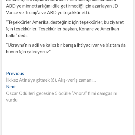
ABD’ye minnettarlığını dile getirmediği için azarlayan JD
Vance ve Trump’a ve ABD’ye teşekkür etti:
“Teşekkürler Amerika, desteğiniz için teşekkürler, bu ziyaret
için teşekkürler. Teşekkürler başkan, Kongre ve Amerikan
halkı,” dedi.
“Ukrayna’nın adil ve kalıcı bir barışa ihtiyacı var ve biz tam da
bunun için çalışıyoruz.”
Yazı
Previous
Previous
post:
İlk kez Atina’ya gitmek (6). Alış-veriş zamanı…
gezinmesi
Next
Next
post:
Oscar Ödülleri gecesine 5 ödülle “Anora” filmi damgasını
vurdu