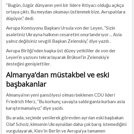
“Bugün, özgür dünyanın yeni bir lidere ihtiyacı olduğu açıkça
ortaya çıktı. Bu meydan okumayı üstlenmek bize, Avrupalılara
düşüyor,” dedi.
Avrupa Komisyonu Başkanı Ursula von der Leyen, “Sizin
asaletiniz Ukrayna halkının cesaretini onurlandırıyor… Asla
yalnız değilsiniz sevgili Başkan Zelenskiy,” diye yazdı .
Avrupa Birliği’nden başka üst düzey yetkililer de von der
Leyen’in yazısını tekrarlayarak Brüksel’in Zelenskiy’e
desteğini genişlettiler.
Almanya’dan müstakbel ve eski
başbakanlar
Almanya’nın yeni şansölyesi olması beklenen CDU lideri
Friedrich Merz, “Bu korkunç savaşta saldırganla kurbanı asla
karıştırmamalıyız.” diye yazdı.
Bu arada, seçimde yenilerek görevden ayrılan eski başbakan
Olaf Scholz, kimsenin Ukrayna’dan daha çok barış istemediğini
vurgulayarak, Kiev’in Berlin ve Avrupa’ya tamamen