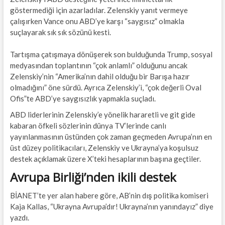
göstermediği için azarladılar. Zelenskiy yanıt vermeye
çalışırken Vance onu ABD’ye karşı “saygısız” olmakla
suçlayarak sık sık sözünü kesti.
Tartışma çatışmaya dönüşerek son bulduğunda Trump, sosyal
medyasından toplantının “çok anlamlı” olduğunu ancak
Zelenskiy’nin “Amerika’nın dahil olduğu bir Barışa hazır
olmadığını” öne sürdü. Ayrıca Zelenskiy’i, “çok değerli Oval
Ofis”te ABD’ye saygısızlık yapmakla suçladı.
ABD liderlerinin Zelenskiy’e yönelik hararetli ve git gide
kabaran öfkeli sözlerinin dünya TV’lerinde canlı
yayınlanmasının üstünden çok zaman geçmeden Avrupa’nın en
üst düzey politikacıları, Zelenskiy ve Ukrayna’ya koşulsuz
destek açıklamak üzere X’teki hesaplarının başına geçtiler.
Avrupa Birliği’nden ikili destek
BİANET’te yer alan habere göre, AB’nin dış politika komiseri
Kaja Kallas, “Ukrayna Avrupa’dır! Ukrayna’nın yanındayız” diye
yazdı.