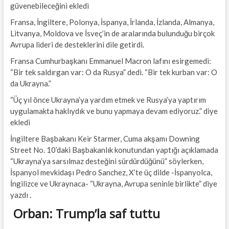
güvenebileceğini ekledi
Fransa, İngiltere, Polonya, İspanya, İrlanda, İzlanda, Almanya,
Litvanya, Moldova ve İsveç’in de aralarında bulunduğu birçok
Avrupa lideri de desteklerini dile getirdi.
Fransa Cumhurbaşkanı Emmanuel Macron lafını esirgemedi:
“Bir tek saldırgan var: O da Rusya” dedi. “Bir tek kurban var: O
da Ukrayna.”
“Üç yıl önce Ukrayna’ya yardım etmek ve Rusya’ya yaptırım
uygulamakta haklıydık ve bunu yapmaya devam ediyoruz.” diye
ekledi
İngiltere Başbakanı Keir Starmer, Cuma akşamı Downing
Street No. 10’daki Başbakanlık konutundan yaptığı açıklamada
“Ukrayna’ya sarsılmaz desteğini sürdürdüğünü” söylerken,
İspanyol mevkidaşı Pedro Sanchez, X’te üç dilde -İspanyolca,
İngilizce ve Ukraynaca- “Ukrayna, Avrupa seninle birlikte” diye
yazdı .
Orban: Trump’la saf tuttu