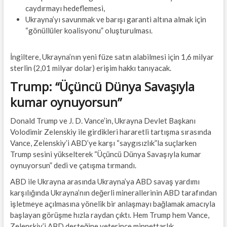
caydırmayı hedeflemesi,
Ukrayna’yı savunmak ve barışı garanti altına almak için
“gönüllüler koalisyonu” oluşturulması.
İngiltere, Ukrayna’nın yeni füze satın alabilmesi için 1,6 milyar
sterlin (2,01 milyar dolar) erişim hakkı tanıyacak.
Trump: “Üçüncü Dünya Savaşıyla
kumar oynuyorsun”
Donald Trump ve J. D. Vance’in, Ukrayna Devlet Başkanı
Volodimir Zelenskiy ile girdikleri hararetli tartışma sırasında
Vance, Zelenskiy’i ABD’ye karşı “saygısızlık”la suçlarken
Trump sesini yükselterek “Üçüncü Dünya Savaşıyla kumar
oynuyorsun” dedi ve çatışma tırmandı.
ABD ile Ukrayna arasında Ukrayna’ya ABD savaş yardımı
karşılığında Ukrayna’nın değerli minerallerinin ABD tarafından
işletmeye açılmasına yönelik bir anlaşmayı bağlamak amacıyla
başlayan görüşme hızla raydan çıktı. Hem Trump hem Vance,
Zelenskiy’i ABD desteğine yeterince minnettarlık