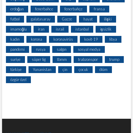
erdoğan
fenerbahce
fenerbahçe
fransa
futbol
galatasaray
Gazze
hayat
ilişki
imamoğlu
iran
israil
istanbul
işsizlik
kadın
korona
koronavirüs
kovit-19
libya
pandemi
rusya
salgın
sosyal medya
suriye
süper lig
tbmm
trabzonspor
trump
türkiye
Yunanistan
çin
çocuk
ölüm
özgür özel