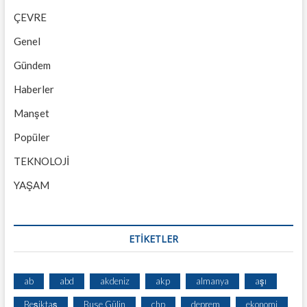
ÇEVRE
Genel
Gündem
Haberler
Manşet
Popüler
TEKNOLOJİ
YAŞAM
ETİKETLER
ab
abd
akdeniz
akp
almanya
aşı
Beşiktaş
Buse Gülin
chp
deprem
ekonomi