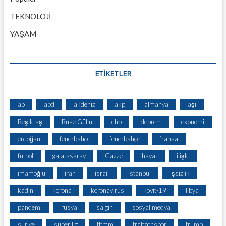
TEKNOLOJİ
YAŞAM
ETİKETLER
ab
abd
akdeniz
akp
almanya
aşı
Beşiktaş
Buse Gülin
chp
deprem
ekonomi
erdoğan
fenerbahce
fenerbahçe
fransa
futbol
galatasaray
Gazze
hayat
ilişki
imamoğlu
iran
israil
istanbul
işsizlik
kadın
korona
koronavirüs
kovit-19
libya
pandemi
rusya
salgın
sosyal medya
suriye
süper lig
tbmm
trabzonspor
trump