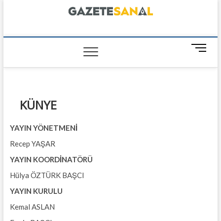
Skip
to
content
GazeteSanal
M
e
n
u
B
KÜNYE
u
t
t
YAYIN YÖNETMENİ
o
Recep YAŞAR
n
YAYIN KOORDİNATÖRÜ
Hülya ÖZTÜRK BAŞCI
YAYIN KURULU
Kemal ASLAN