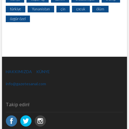
türkiye
Yunanistan
çin
çocuk
ölüm
özgür özel
HAKKIMIZDA
KÜNYE
info@gazetesanal.com
Takip edin!