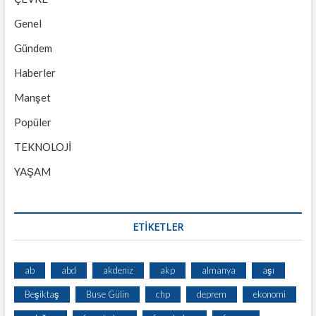
Genel
Gündem
Haberler
Manşet
Popüler
TEKNOLOJİ
YAŞAM
ETİKETLER
ab
abd
akdeniz
akp
almanya
aşı
Beşiktaş
Buse Gülin
chp
deprem
ekonomi