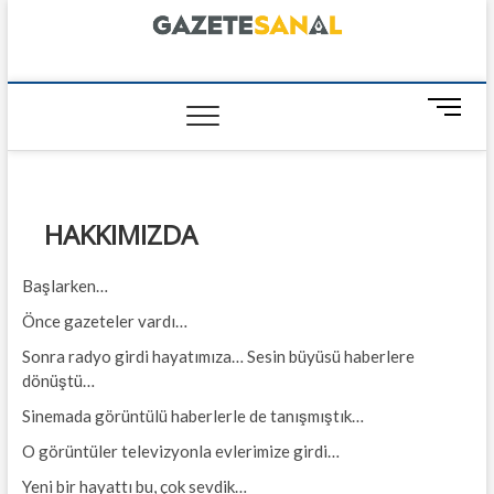
Skip
to
content
GazeteSanal
M
e
n
u
B
HAKKIMIZDA
u
t
t
Başlarken…
o
Önce gazeteler vardı…
n
Sonra radyo girdi hayatımıza… Sesin büyüsü haberlere
dönüştü…
Sinemada görüntülü haberlerle de tanışmıştık…
O görüntüler televizyonla evlerimize girdi…
Yeni bir hayattı bu, çok sevdik…