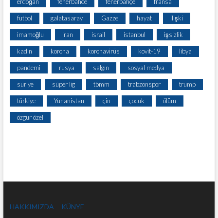
erdoğan
fenerbahce
fenerbahçe
fransa
futbol
galatasaray
Gazze
hayat
ilişki
imamoğlu
iran
israil
istanbul
işsizlik
kadın
korona
koronavirüs
kovit-19
libya
pandemi
rusya
salgın
sosyal medya
suriye
süper lig
tbmm
trabzonspor
trump
türkiye
Yunanistan
çin
çocuk
ölüm
özgür özel
HAKKIMIZDA
KÜNYE