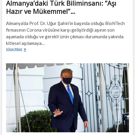
Almanya’daki Türk Biliminsanı: “Aşı
Hazır ve Mükemmel”…
Almanya’da Prof. Dr. Uğur Şahin’in başında olduğu BioNTech
firmasının Corona virüsüne karşı geliştirdiği aşının son
aşamada olduğu ve gerekli iznin çıkması durumunda yakında
kitlesel aşılamaya…
Almanya’daki
View More
Türk
Biliminsanı:
“Aşı
Hazır
ve
Mükemmel”…