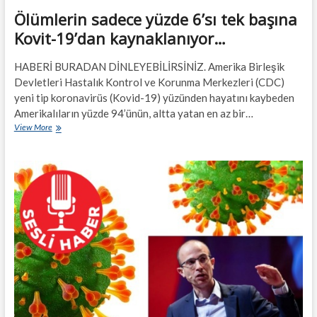
Ölümlerin sadece yüzde 6’sı tek başına
Kovit-19’dan kaynaklanıyor…
HABERİ BURADAN DİNLEYEBİLİRSİNİZ. Amerika Birleşik
Devletleri Hastalık Kontrol ve Korunma Merkezleri (CDC)
yeni tip koronavirüs (Kovid-19) yüzünden hayatını kaybeden
Amerikalıların yüzde 94’ünün, altta yatan en az bir…
Ölümlerin
View More
sadece
yüzde
6’sı
tek
başına
Kovit-
19’dan
kaynaklanıyor…