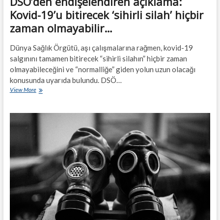
DSÖ’den endişelendiren açıklama:
Kovid-19’u bitirecek ‘sihirli silah’ hiçbir
zaman olmayabilir…
Dünya Sağlık Örgütü, aşı çalışmalarına rağmen, kovid-19
salgınını tamamen bitirecek “sihirli silahın” hiçbir zaman
olmayabileceğini ve “normalliğe” giden yolun uzun olacağı
konusunda uyarıda bulundu. DSÖ…
DSÖ’den
View More
endişelendiren
açıklama:
Kovid-
19’u
bitirecek
‘sihirli
silah’
hiçbir
zaman
olmayabilir…