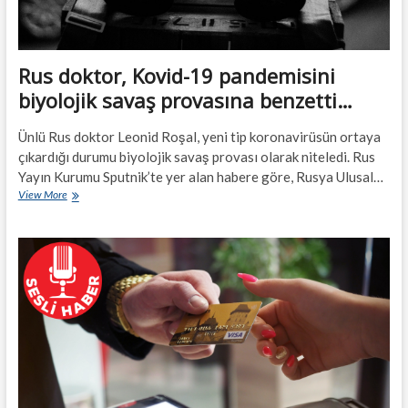
Rus doktor, Kovid-19 pandemisini
biyolojik savaş provasına benzetti…
Ünlü Rus doktor Leonid Roşal, yeni tip koronavirüsün ortaya
çıkardığı durumu biyolojik savaş provası olarak niteledi. Rus
Yayın Kurumu Sputnik’te yer alan habere göre, Rusya Ulusal…
Rus
View More
doktor,
Kovid-
19
pandemisini
biyolojik
savaş
provasına
benzetti…