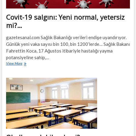
Covit-19 salgını: Yeni normal, yetersiz
mi?…
gazetesanal.com Sağlık Bakanlığı verileri endişe uyandırıyor.
Günlük yeni vaka sayısı bin 100, bin 1200’lerde… Sağlık Bakanı
Fahrettin Koca, 17 Ağustos itibariyle hastalığı yayma
potansiyeline sahip,…
Covit-
View More
19
salgını:
Yeni
normal,
yetersiz
mi?…