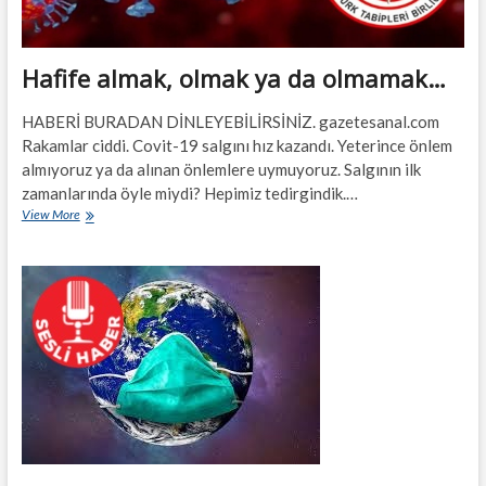
Hafife almak, olmak ya da olmamak…
HABERİ BURADAN DİNLEYEBİLİRSİNİZ. gazetesanal.com
Rakamlar ciddi. Covit-19 salgını hız kazandı. Yeterince önlem
almıyoruz ya da alınan önlemlere uymuyoruz. Salgının ilk
zamanlarında öyle miydi? Hepimiz tedirgindik.…
Hafife
View More
almak,
olmak
ya
da
olmamak…