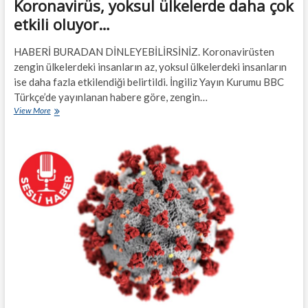
Koronavirüs, yoksul ülkelerde daha çok
etkili oluyor…
HABERİ BURADAN DİNLEYEBİLİRSİNİZ. Koronavirüsten
zengin ülkelerdeki insanların az, yoksul ülkelerdeki insanların
ise daha fazla etkilendiği belirtildi. İngiliz Yayın Kurumu BBC
Türkçe’de yayınlanan habere göre, zengin…
Koronavirüs,
View More
yoksul
ülkelerde
daha
çok
etkili
oluyor…