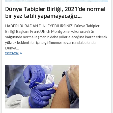
Dünya Tabipler Birliği, 2021’de normal
bir yaz tatili yapamayacağız…
HABERİ BURADAN DİNLEYEBİLİRSİNİZ. Dünya Tabipler
Birliği Başkanı Frank Ulrich Montgomery, koronavirüs
salgınında normalleşmenin daha yıllar alacağına işaret ederek
yüksek beklentiler içine girilmemesi uyarısında bulundu.
Dünya…
Dünya
View More
Tabipler
Birliği,
2021’de
normal
bir
yaz
tatili
yapamayacağız…