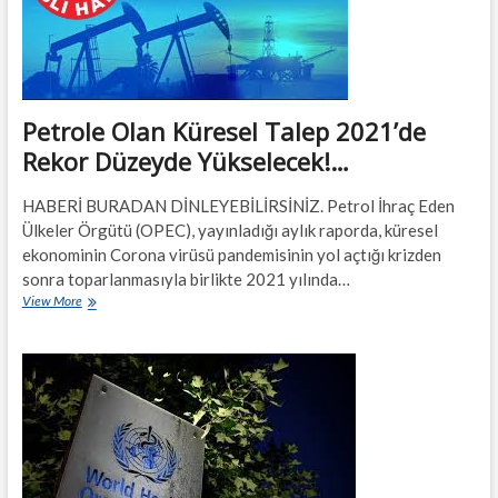
Petrole Olan Küresel Talep 2021’de
Rekor Düzeyde Yükselecek!…
HABERİ BURADAN DİNLEYEBİLİRSİNİZ. Petrol İhraç Eden
Ülkeler Örgütü (OPEC), yayınladığı aylık raporda, küresel
ekonominin Corona virüsü pandemisinin yol açtığı krizden
sonra toparlanmasıyla birlikte 2021 yılında…
Petrole
View More
Olan
Küresel
Talep
2021’de
Rekor
Düzeyde
Yükselecek!…