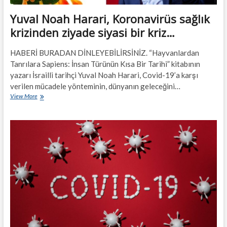
Yuval Noah Harari, Koronavirüs sağlık
krizinden ziyade siyasi bir kriz…
HABERİ BURADAN DİNLEYEBİLİRSİNİZ. “Hayvanlardan
Tanrılara Sapiens: İnsan Türünün Kısa Bir Tarihi” kitabının
yazarı İsrailli tarihçi Yuval Noah Harari, Covid-19’a karşı
verilen mücadele yönteminin, dünyanın geleceğini…
Yuval
View More
Noah
Harari,
Koronavirüs
sağlık
krizinden
ziyade
siyasi
bir
kriz…