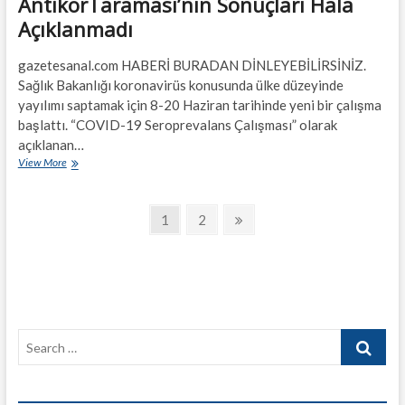
AntikorTaraması’nın Sonuçları Hala
Açıklanmadı
gazetesanal.com HABERİ BURADAN DİNLEYEBİLİRSİNİZ.
Sağlık Bakanlığı koronavirüs konusunda ülke düzeyinde
yayılımı saptamak için 8-20 Haziran tarihinde yeni bir çalışma
başlattı. “COVID-19 Seroprevalans Çalışması” olarak
açıklanan…
AntikorTaraması’nın
View More
Sonuçları
Hala
Yazı
Açıklanmadı
Page
Page
Next
1
2
page
sayfalandırması
Search
…