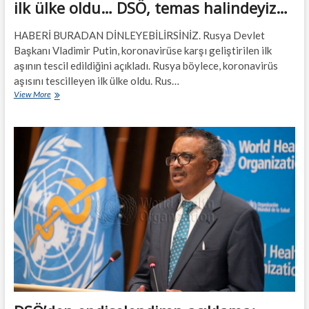
ilk ülke oldu… DSÖ, temas halindeyiz…
HABERİ BURADAN DİNLEYEBİLİRSİNİZ. Rusya Devlet
Başkanı Vladimir Putin, koronavirüse karşı geliştirilen ilk
aşının tescil edildiğini açıkladı. Rusya böylece, koronavirüs
aşısını tescilleyen ilk ülke oldu. Rus…
Rusya
View More
koronavirüs
aşısını
tescil
eden
ilk
ülke
oldu…
DSÖ,
temas
halindeyiz…