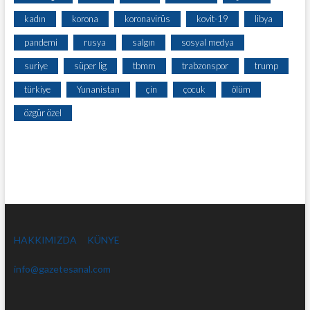
kadın
korona
koronavirüs
kovit-19
libya
pandemi
rusya
salgın
sosyal medya
suriye
süper lig
tbmm
trabzonspor
trump
türkiye
Yunanistan
çin
çocuk
ölüm
özgür özel
HAKKIMIZDA
KÜNYE
info@gazetesanal.com