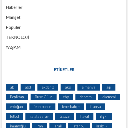
Haberler
Manşet
Popüler
TEKNOLOJİ
YAŞAM
ETİKETLER
ab
abd
akdeniz
akp
almanya
aşı
Beşiktaş
Buse Gülin
chp
deprem
ekonomi
erdoğan
fenerbahce
fenerbahçe
fransa
futbol
galatasaray
Gazze
hayat
ilişki
imamoğlu
iran
israil
istanbul
işsizlik