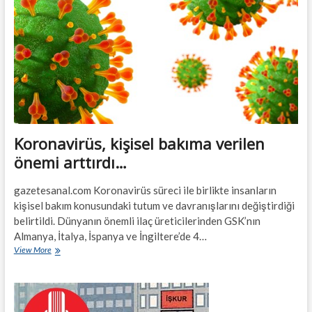
bekleniyor…
Koronavirüs, kişisel bakıma verilen
önemi arttırdı…
gazetesanal.com Koronavirüs süreci ile birlikte insanların
kişisel bakım konusundaki tutum ve davranışlarını değiştirdiği
belirtildi. Dünyanın önemli ilaç üreticilerinden GSK’nın
Almanya, İtalya, İspanya ve İngiltere’de 4…
Koronavirüs,
View More
kişisel
bakıma
verilen
önemi
arttırdı…