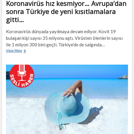
Koronavirüs hız kesmiyor… Avrupa’dan
sonra Türkiye de yeni kısıtlamalara
gitti…
Koronavirüs dünyada yayılmaya devam ediyor. Kovit 19
bulaşan kişi sayısı 35 milyonu aştı. Virüsten ölenlerin sayısı
ile 1 milyon 300 bini geçti. Türkiye’de de salgında…
Koronavirüs
View More
hız
kesmiyor…
Avrupa’dan
sonra
Türkiye
de
yeni
kısıtlamalara
gitti…