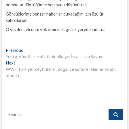
bombalar düştüğünde hep bunu düşünürüm.
Gördüklerime benzer haberler duyacağım için üzülür
kahrolurum.
O yüzden; vicdanı yok etmemek gerek yeryüzünden…
Yazı
Previous
Previous
post:
Yeni görüntülerle bildik bir hikâye: İsrail-İran Savaşı
gezinmesi
Next
Next
post:
WWF Türkiye: Zeytinlikler, doğal ve kültürel alanlar tehdit
altında…
Search
…