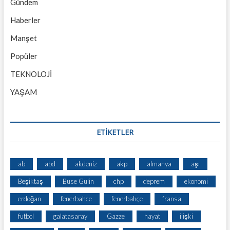
Gündem
Haberler
Manşet
Popüler
TEKNOLOJİ
YAŞAM
ETİKETLER
ab
abd
akdeniz
akp
almanya
aşı
Beşiktaş
Buse Gülin
chp
deprem
ekonomi
erdoğan
fenerbahce
fenerbahçe
fransa
futbol
galatasaray
Gazze
hayat
ilişki