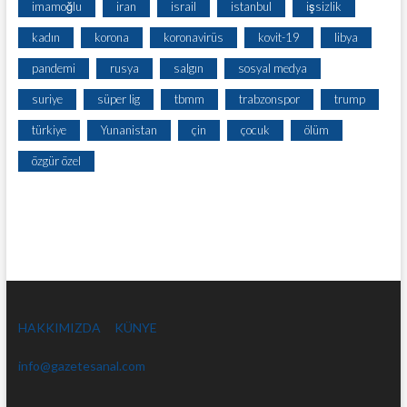
imamoğlu
iran
israil
istanbul
işsizlik
kadın
korona
koronavirüs
kovit-19
libya
pandemi
rusya
salgın
sosyal medya
suriye
süper lig
tbmm
trabzonspor
trump
türkiye
Yunanistan
çin
çocuk
ölüm
özgür özel
HAKKIMIZDA
KÜNYE
info@gazetesanal.com