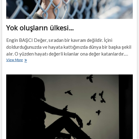
Yok oluşların ülkesi…
Engin BAŞCI Değer, sıradan bir kavram değildir. İçini
doldurduğunuzda ve hayata kattığınızda dünya bir başka şekil
alır. O yüzden hayatı değerli kılanlar ona değer katanlardır.…
Yok
View More
oluşların
ülkesi…