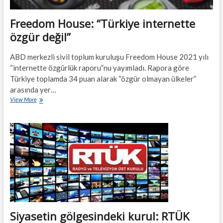
Freedom House: “Türkiye internette
özgür değil”
ABD merkezli sivil toplum kuruluşu Freedom House 2021 yılı
“internette özgürlük raporu”nu yayımladı. Rapora göre
Türkiye toplamda 34 puan alarak “özgür olmayan ülkeler”
arasında yer…
Freedom
View More
House:
“Türkiye
internette
özgür
değil”
Siyasetin gölgesindeki kurul: RTÜK