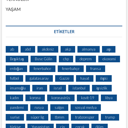
YAŞAM
ETİKETLER
ab
abd
akdeniz
akp
almanya
aşı
Beşiktaş
Buse Gülin
chp
deprem
ekonomi
erdoğan
fenerbahce
fenerbahçe
fransa
futbol
galatasaray
Gazze
hayat
ilişki
imamoğlu
iran
israil
istanbul
işsizlik
kadın
korona
koronavirüs
kovit-19
libya
pandemi
rusya
salgın
sosyal medya
suriye
süper lig
tbmm
trabzonspor
trump
türkiye
Yunanistan
çin
çocuk
ölüm