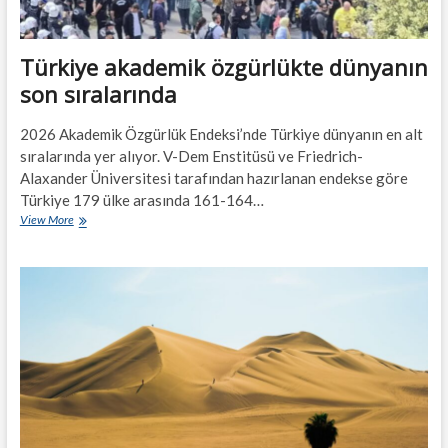
Türkiye akademik özgürlükte dünyanın
son sıralarında
2026 Akademik Özgürlük Endeksi’nde Türkiye dünyanın en alt
sıralarında yer alıyor. V-Dem Enstitüsü ve Friedrich-
Alaxander Üniversitesi tarafından hazırlanan endekse göre
Türkiye 179 ülke arasında 161-164…
Türkiye
View More
akademik
özgürlükte
dünyanın
son
sıralarında