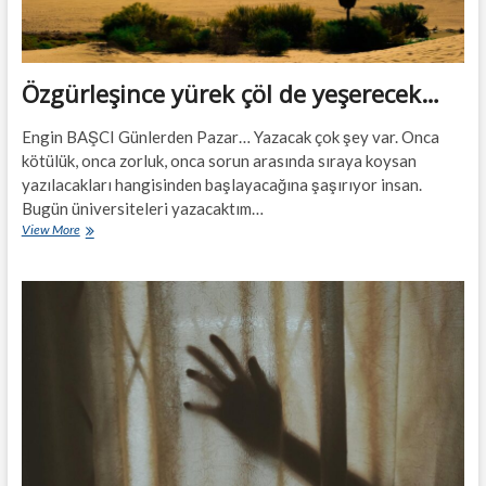
Özgürleşince yürek çöl de yeşerecek…
Engin BAŞCI Günlerden Pazar… Yazacak çok şey var. Onca
kötülük, onca zorluk, onca sorun arasında sıraya koysan
yazılacakları hangisinden başlayacağına şaşırıyor insan.
Bugün üniversiteleri yazacaktım…
Özgürleşince
View More
yürek
çöl
de
yeşerecek…