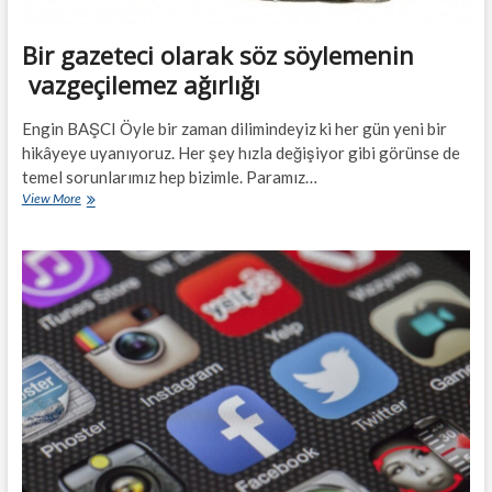
Bir gazeteci olarak söz söylemenin
vazgeçilemez ağırlığı
Engin BAŞCI Öyle bir zaman dilimindeyiz ki her gün yeni bir
hikâyeye uyanıyoruz. Her şey hızla değişiyor gibi görünse de
temel sorunlarımız hep bizimle. Paramız…
Bir
View More
gazeteci
olarak
söz
söylemenin
vazgeçilemez
ağırlığı