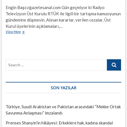
Engin Başcı/gazetesanal.com Gün geçmiyor ki Radyo
Televizyon Üst Kurulu RTÜK ile ilgili bir tartışma kamuoyunun
gündemine düşmesin. Alınan kararlar, verilen cezalar, Üst
Kurul üyelerinin açıklamaları,…
Siyasetin
View More
gölgesindeki
kurul:
RTÜK
Search
…
SON YAZILAR
Türkiye, Suudi Arabistan ve Pakistan arasındaki “Mekke Ortak
Savunma Anlaşması” imzalandı
Prenses Shanyin’in hikâyesi: Erkeklere hak, kadına skandal