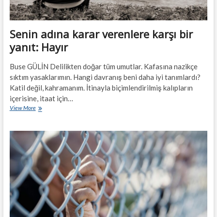
Senin adına karar verenlere karşı bir
yanıt: Hayır
Buse GÜLİN Delilikten doğar tüm umutlar. Kafasına nazikçe
sıktım yasaklarımın. Hangi davranış beni daha iyi tanımlardı?
Katil değil, kahramanım. İtinayla biçimlendirilmiş kalıpların
içerisine, itaat için…
Senin
View More
adına
karar
verenlere
karşı
bir
yanıt:
Hayır