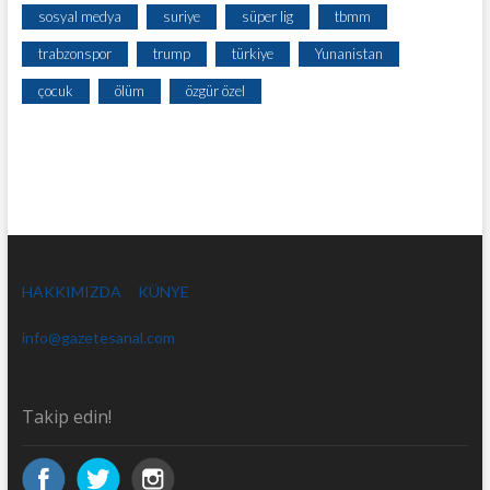
sosyal medya
suriye
süper lig
tbmm
trabzonspor
trump
türkiye
Yunanistan
çocuk
ölüm
özgür özel
HAKKIMIZDA
KÜNYE
info@gazetesanal.com
Takip edin!