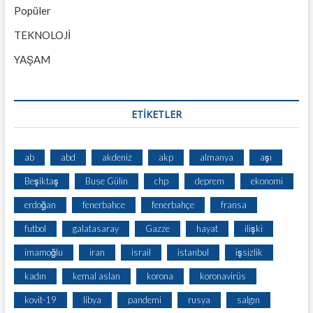
Popüler
TEKNOLOJİ
YAŞAM
ETİKETLER
ab
abd
akdeniz
akp
almanya
aşı
Beşiktaş
Buse Gülin
chp
deprem
ekonomi
erdoğan
fenerbahce
fenerbahçe
fransa
futbol
galatasaray
Gazze
hayat
ilişki
imamoğlu
iran
israil
istanbul
işsizlik
kadın
kemal aslan
korona
koronavirüs
kovit-19
libya
pandemi
rusya
salgın