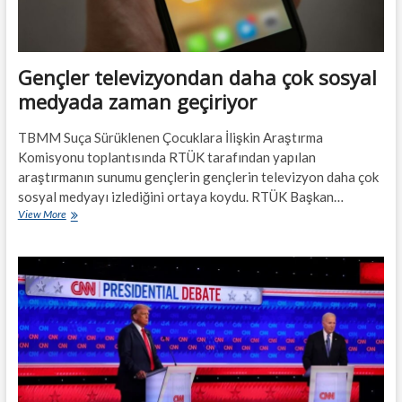
Gençler televizyondan daha çok sosyal
medyada zaman geçiriyor
TBMM Suça Sürüklenen Çocuklara İlişkin Araştırma
Komisyonu toplantısında RTÜK tarafından yapılan
araştırmanın sunumu gençlerin gençlerin televizyon daha çok
sosyal medyayı izlediğini ortaya koydu. RTÜK Başkan…
Gençler
View More
televizyondan
daha
çok
sosyal
medyada
zaman
geçiriyor