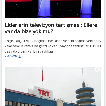
Liderlerin televizyon tartışması: Ellere
var da bize yok mu?
Engin BAŞCI ABD Başkanı Joe Biden ve eski başkan yeni aday
kameraların karşısına geçti ve canlı yayında tartıştılar. Biri 81
yaşında diğeri 78. Biri yaşlılığa…
Liderlerin
View More
televizyon
tartışması:
Ellere
var
da
bize
yok
mu?