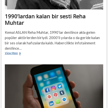
1990’lardan kalan bir sesti Reha
Muhtar
Kemal ASLAN Reha Muhtar, 1990’lar denilince akla gelen
popüler aktörlerden biriydi. 2000’li yılarda o da geride kalan
bir ses olarak hafızalarda kaldı. Habercilikte infotainment
denilince…
1990’lardan
View More
kalan
bir
sesti
Reha
Muhtar