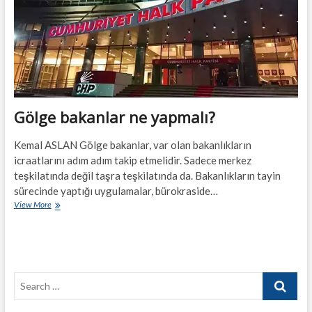
Gölge bakanlar ne yapmalı?
Kemal ASLAN Gölge bakanlar, var olan bakanlıkların
icraatlarını adım adım takip etmelidir. Sadece merkez
teşkilatında değil taşra teşkilatında da. Bakanlıkların tayin
sürecinde yaptığı uygulamalar, bürokraside…
Gölge
View More
bakanlar
ne
yapmalı?
Search
…