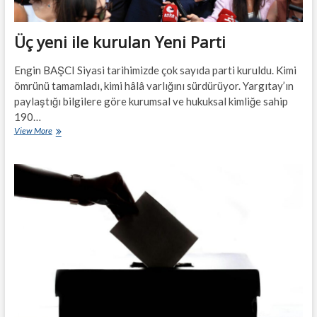
Üç yeni ile kurulan Yeni Parti
Engin BAŞCI Siyasi tarihimizde çok sayıda parti kuruldu. Kimi
ömrünü tamamladı, kimi hâlâ varlığını sürdürüyor. Yargıtay’ın
paylaştığı bilgilere göre kurumsal ve hukuksal kimliğe sahip
190…
Üç
View More
yeni
ile
kurulan
Yeni
Parti