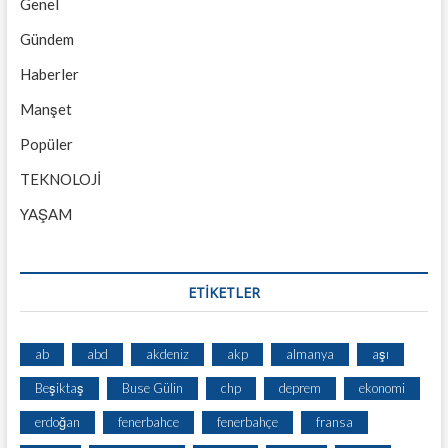
Genel
Gündem
Haberler
Manşet
Popüler
TEKNOLOJİ
YAŞAM
ETİKETLER
ab
abd
akdeniz
akp
almanya
aşı
Beşiktaş
Buse Gülin
chp
deprem
ekonomi
erdoğan
fenerbahce
fenerbahçe
fransa