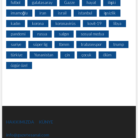
futbol
galatasaray
Gazze
hayat
ilişki
imamoğlu
iran
israil
istanbul
işsizlik
kadın
korona
koronavirüs
kovit-19
libya
pandemi
rusya
salgın
sosyal medya
suriye
süper lig
tbmm
trabzonspor
trump
türkiye
Yunanistan
çin
çocuk
ölüm
özgür özel
HAKKIMIZDA
KÜNYE
info@gazetesanal.com