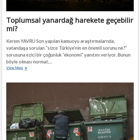
Toplumsal yanardağ harekete geçebilir
mi?
Kerem YAVRU Son yapılan kamuoyu araştırmalarnda,
vatandaşa sorulan “sizce Türkiye’nin en önemli sorunu ne?”
sorusuna ezici bir çoğunluk “ekonomi” yanıtını veriyor. Bunun
böyle olması normal;…
Toplumsal
View More
yanardağ
harekete
geçebilir
mi?