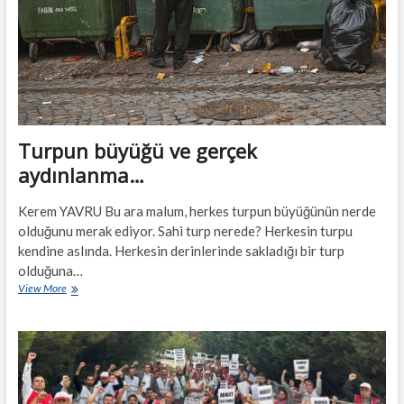
Turpun büyüğü ve gerçek
aydınlanma…
Kerem YAVRU Bu ara malum, herkes turpun büyüğünün nerde
olduğunu merak ediyor. Sahi turp nerede? Herkesin turpu
kendine aslında. Herkesin derinlerinde sakladığı bir turp
olduğuna…
Turpun
View More
büyüğü
ve
gerçek
aydınlanma…