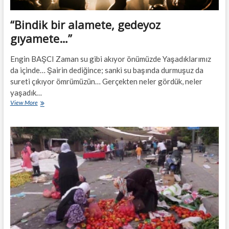
“Bindik bir alamete, gedeyoz
gıyamete…”
Engin BAŞCI Zaman su gibi akıyor önümüzde Yaşadıklarımız
da içinde… Şairin dediğince; sanki su başında durmuşuz da
sureti çıkıyor ömrümüzün… Gerçekten neler gördük, neler
yaşadık…
“Bindik
View More
bir
alamete,
gedeyoz
gıyamete…”