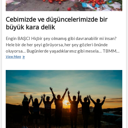
Cebimizde ve düşüncelerimizde bir
büyük kara delik
Engin BAŞCI Hiçbir şey olmamış gibi davranabilir mi insan?
Hele bir de her şeyi görüyorsa, her şey gözleri önünde
oluyorsa… Bugünlerde yaşadıklarımız gibi mesela… TBMM…
Cebimizde
View More
ve
düşüncelerimizde
bir
büyük
kara
delik