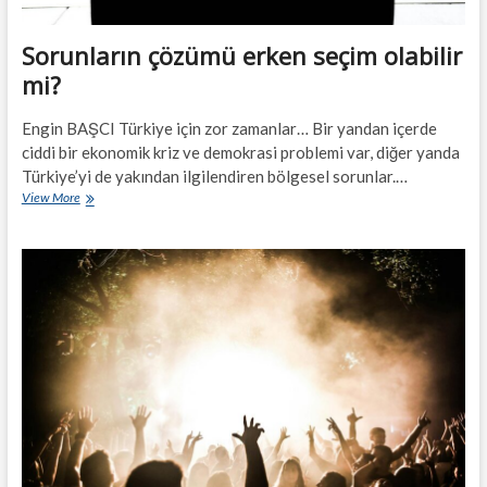
Sorunların çözümü erken seçim olabilir
mi?
Engin BAŞCI Türkiye için zor zamanlar… Bir yandan içerde
ciddi bir ekonomik kriz ve demokrasi problemi var, diğer yanda
Türkiye’yi de yakından ilgilendiren bölgesel sorunlar.…
Sorunların
View More
çözümü
erken
seçim
olabilir
mi?