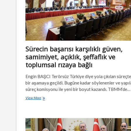
Sürecin başarısı karşılıklı güven,
samimiyet, açıklık, şeffaflık ve
toplumsal rızaya bağlı
Engin BAŞCI Terörsüz Türkiye diye yola çıkılan süreçte
bir aşamaya geçildi. Bugüne kadar söylenenler ve yapıl
süreç komisyonu ile yeni bir boyut kazandı. TBMM’de…
Sürecin
View More
başarısı
karşılıklı
güven,
samimiyet,
açıklık,
şeffaflık