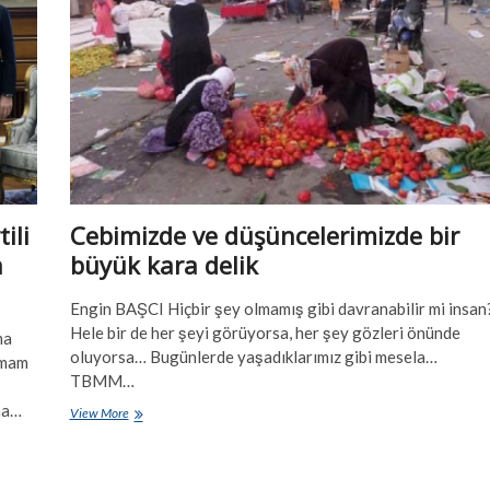
toplandı
ve
çalışma
esasları
belirlendi
ili
Cebimizde ve düşüncelerimizde bir
n
büyük kara delik
Engin BAŞCI Hiçbir şey olmamış gibi davranabilir mi insan
Hele bir de her şeyi görüyorsa, her şey gözleri önünde
ma
oluyorsa… Bugünlerde yaşadıklarımız gibi mesela…
amam
TBMM…
ma…
Cebimizde
View More
ve
düşüncelerimizde
bir