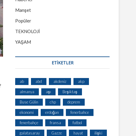
Manşet
Popüler
TEKNOLOJİ
YAŞAM
ETİKETLER
ab
abd
akdeniz
akp
?
almanya
aşı
Beşiktaş
Buse Gülin
chp
deprem
ekonomi
erdoğan
fenerbahce
fenerbahçe
fransa
futbol
galatasaray
Gazze
hayat
ilişki