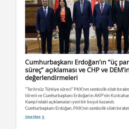
ve
toplumsal
rızaya
bağlı
Cumhurbaşkanı Erdoğan’ın “üç part
süreç” açıklaması ve CHP ve DEM’i
değerlendirmeleri
“Terörsüz Türkiye süreci” PKK’nın sembolik silah bırak
töreni ve Cumhurbaşkanı Erdoğan’ın AKP’nin Kızılcah
Kampı’ndaki açıklamaları yeni bir boyut kazandı.
Cumhurbaşkanı Erdoğan, PKK’nın sembolik silah bırak
Cumhurbaşkanı
View More
Erdoğan’ın
“üç