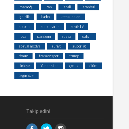
imamoğlu
iran
israil
istanbul
işsizlik
kadın
kemal aslan
korona
koronavirüs
kovit-19
libya
pandemi
rusya
salgın
sosyal medya
suriye
süper lig
tbmm
trabzonspor
trump
türkiye
Yunanistan
çocuk
ölüm
özgür özel
Takip edin!