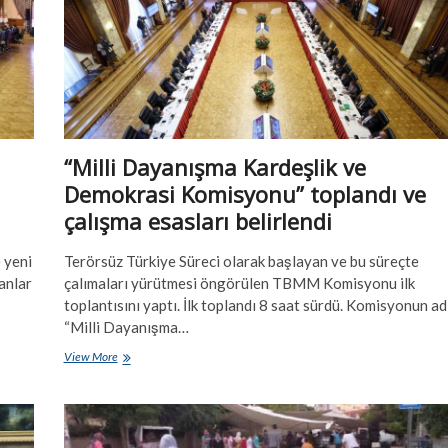
“Milli Dayanışma Kardeşlik ve
Demokrasi Komisyonu” toplandı ve
çalışma esasları belirlendi
 yeni
Terörsüz Türkiye Süreci olarak başlayan ve bu süreçte
anlar
çalımaları yürütmesi öngörülen TBMM Komisyonu ilk
toplantısını yaptı. İlk toplandı 8 saat sürdü. Komisyonun ad
“Milli Dayanışma…
“Milli
View More
Dayanışma
Kardeşlik
ve
Demokrasi
Komisyonu”