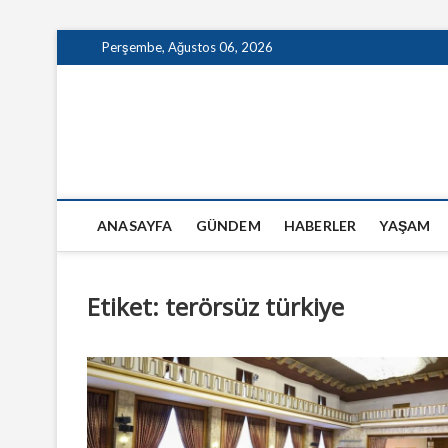
Skip
Perşembe, Ağustos 06, 2026
to
content
GazeteSanal
ANASAYFA
GÜNDEM
HABERLER
YAŞAM
Etiket:
terörsüz türkiye