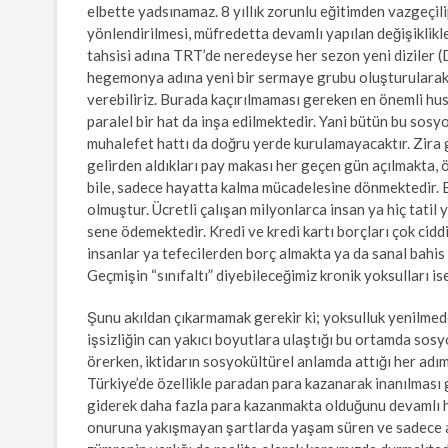
elbette yadsınamaz. 8 yıllık zorunlu eğitimden vazgeçi
yönlendirilmesi, müfredetta devamlı yapılan değişiklikle
tahsisi adına TRT’de neredeyse her sezon yeni diziler (
hegemonya adına yeni bir sermaye grubu oluşturularak,
verebiliriz. Burada kaçırılmaması gereken en önemli hus
paralel bir hat da inşa edilmektedir. Yani bütün bu sosy
muhalefet hattı da doğru yerde kurulamayacaktır. Zira g
gelirden aldıkları pay makası her geçen gün açılmakta, öz
bile, sadece hayatta kalma mücadelesine dönmektedir. En t
olmuştur. Ücretli çalışan milyonlarca insan ya hiç tatil
sene ödemektedir. Kredi ve kredi kartı borçları çok cidd
insanlar ya tefecilerden borç almakta ya da sanal bahis 
Geçmişin “sınıfaltı” diyebileceğimiz kronik yoksulları is
Şunu akıldan çıkarmamak gerekir ki; yoksulluk yenilmeden
işsizliğin can yakıcı boyutlara ulaştığı bu ortamda sos
örerken, iktidarın sosyokültürel anlamda attığı her adım
Türkiye’de özellikle paradan para kazanarak inanılması
giderek daha fazla para kazanmakta olduğunu devamlı 
onuruna yakışmayan şartlarda yaşam süren ve sadece ald