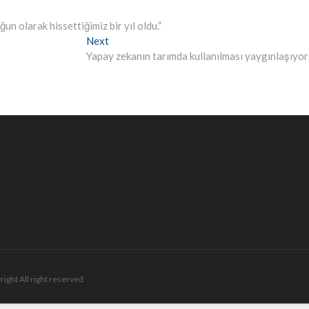
un olarak hissettiğimiz bir yıl oldu.”
Next
Next
post:
Yapay zekanın tarımda kullanılması yaygınlaşıyo
right All right reserved