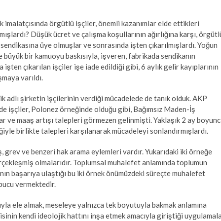
 imalatçısında örgütlü işçiler, önemli kazanımlar elde ettikleri
amışlardı? Düşük ücret ve çalışma koşullarının ağırlığına karşı, örgütl
sendikasına üye olmuşlar ve sonrasında işten çıkarılmışlardı. Yoğun
 büyük bir kamuoyu baskısıyla, işveren, fabrikada sendikanın
ten çıkarılan işçiler işe iade edildiği gibi, 6 aylık gelir kayıplarının
şmaya varıldı.
adlı şirketin işçilerinin verdiği mücadelede de tanık olduk. AKP
 de işçiler, Polonez örneğinde olduğu gibi, Bağımsız Maden-İş
lar ve maaş artışı talepleri görmezen gelinmişti. Yaklaşık 2 ay boyun
iyle birlikte talepleri karşılanarak mücadeleyi sonlandırmışlardı.
iş, grev ve benzeri hak arama eylemleri vardır. Yukarıdaki iki örneğe
erçekleşmiş olmalarıdır. Toplumsal muhalefet anlamında toplumun
fının başarıya ulaştığı bu iki örnek önümüzdeki süreçte muhalefet
ipucu vermektedir.
uyla ele almak, meseleye yalnızca tek boyutuyla bakmak anlamına
rtisinin kendi ideolojik hattını inşa etmek amacıyla giriştiği uygulamal