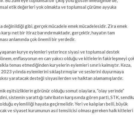
ır. Bu zümreye toplumsal bir çıkış yolu gösterilmediğinde de,
lumsal etik değerleri yok olmakta ve toplumsal çürüme ayyuka
a değinildiği gibi, gerçek mücadele emek mücadelesidir. Zira emek
 karşı net bir itiraz barındırmaktadır, gerçektir, hayatın tam
lması anlamında çok önemli bir yerdedir.
 yaşanan kurye eylemleri yeterince siyasi ve toplumsal destek
önem, enflasyonun en can yakıcı olduğu ve kitlelerin fakirleşmeyi ço
alkla temas etmediğinden kuryelerin eylemleri sınırlı kalmıştır. Keza,
n 2023 yılında eylemlerini sıklaştırmışlar ve seslerini duyurmaya
skısı yaratacak desteği sisyasilerden ve halktan alamamışlardır.
k eşitsizliklerin görünür olduğu somut olaylara, “olay yerinde”
ini, sistemin yarattığı tahribatın karşısında gören parti, STK, sendik
olduğu eylemliliği hayata geçirmelidir. Yeri ve kalıpları belli, büyük
cak ve siyaset kurumunun asıl temsilcisi olması gereken halk kitleleri