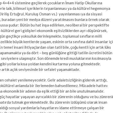
lip 4+4+4 sistemine geçilerek çocukların İmam Hatip Okullarına
rle laik, bilimsel içeriklerin tırpanlanması ya da kültürel hegemonya
Diriliş Ertuğrul, Kuruluş Osman vs.) yayınlanması ya da sisyasi
 buradan yeni bir medya düzeni yaratılmasını bunlara örnek olarak
ussa şudur: Bütün bu hat inşa edilirken, neoliberal bir perspektifte
o kültürel geri gidişleri ekonomik eşitsizliklerden ayrı düşünürsek,
ün geçtikçe yoksulluk derinleşmekte, toplumsal sınıfların milli
ellikle büyük kentlerde yaşam, eskinin orta sınıfına dahil insanlar iç
emel insani ihtiyaçlardan olan tatil bile, çoğu kentli için artık lüks
 yapamamakta ya da dört – beş günlüğüne gittiği tatilin ücretini bütün
i seviyelere ulaşmıştır. Son dönemde kredi musluklarının kısılmasıyla
gibi yollarla kısa yoldan kendini kurtarma yoluna gitmektedir.
e artık açlık seviyesinde bir sefalet yaşamaktadır.
 cehalet yenilemeyecektir. Gelir adaletsizliğinin giderek arttığı,
yokültürel anlamda bir ilerlemeden bahsedilemez. Mücadele hattını
a ekonomik bir adımın da eşlik ettiği bir an bile unutulmamalıdır.
 güç hayatlar yaşayan ayrıcalıklı bir zümrenin olduğunu ve bu zümreni
hatırda tutmak gerekmektedir. Bu zümrenin izdüşümü olarak insan
ığı sosyal yardımlarla hayatlarını idame ettirmeye çalışan bir