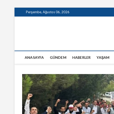
Skip
Perşembe, Ağustos 06, 2026
to
content
GazeteSanal
ANASAYFA
GÜNDEM
HABERLER
YAŞAM