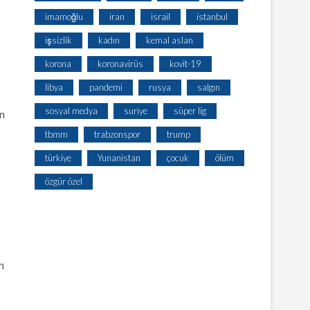
imamoğlu
iran
israil
istanbul
işsizlik
kadın
kemal aslan
korona
koronavirüs
kovit-19
libya
pandemi
rusya
salgın
sosyal medya
suriye
süper lig
in
tbmm
trabzonspor
trump
türkiye
Yunanistan
çocuk
ölüm
özgür özel
n