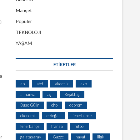
Manşet
Popüler
ü
TEKNOLOJİ
YAŞAM
ETİKETLER
ca
ab
abd
akdeniz
akp
almanya
aşı
Beşiktaş
Buse Gülin
chp
deprem
ekonomi
erdoğan
fenerbahce
fenerbahçe
fransa
futbol
ar
galatasaray
Gazze
hayat
ilişki