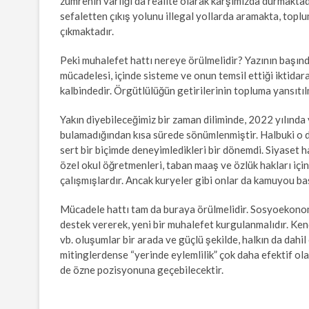
zümrenin varlığı da realite olarak karşımızda durmaktad
sefaletten çıkış yolunu illegal yollarda aramakta, top
çıkmaktadır.
Peki muhalefet hattı nereye örülmelidir? Yazının başınd
mücadelesi, içinde sisteme ve onun temsil ettiği iktidara
kalbindedir. Örgütlülüğün getirilerinin topluma yansıtı
Yakın diyebileceğimiz bir zaman diliminde, 2022 yılında
bulamadığından kısa sürede sönümlenmiştir. Halbuki o d
sert bir biçimde deneyimledikleri bir dönemdi. Siyaset h
özel okul öğretmenleri, taban maaş ve özlük hakları içi
çalışmışlardır. Ancak kuryeler gibi onlar da kamuyou ba
Mücadele hattı tam da buraya örülmelidir. Sosyoekonomi
destek vererek, yeni bir muhalefet kurgulanmalıdır. Kend
vb. oluşumlar bir arada ve güçlü şekilde, halkın da dahil 
mitinglerdense “yerinde eylemlilik” çok daha efektif ola
de özne pozisyonuna geçebilecektir.