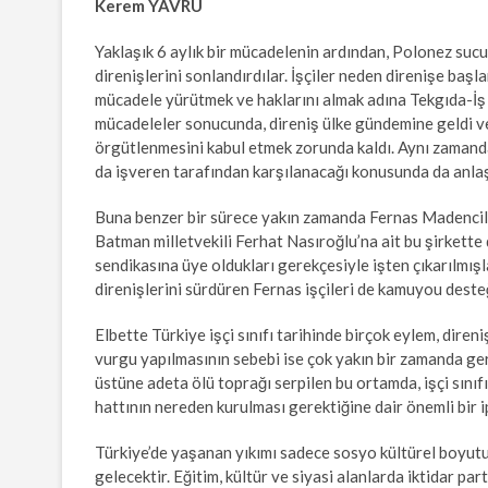
Kerem YAVRU
Yaklaşık 6 aylık bir mücadelenin ardından, Polonez sucuk
direnişlerini sonlandırdılar. İşçiler neden direnişe başl
mücadele yürütmek ve haklarını almak adına Tekgıda-İş 
mücadeleler sonucunda, direniş ülke gündemine geldi ve
örgütlenmesini kabul etmek zorunda kaldı. Aynı zamanda iş
da işveren tarafından karşılanacağı konusunda da anla
Buna benzer bir sürece yakın zamanda Fernas Madencilik 
Batman milletvekili Ferhat Nasıroğlu’na ait bu şirkette
sendikasına üye oldukları gerekçesiyle işten çıkarılmış
direnişlerini sürdüren Fernas işçileri de kamuyou desteğ
Elbette Türkiye işçi sınıfı tarihinde birçok eylem, diren
vurgu yapılmasının sebebi ise çok yakın bir zamanda g
üstüne adeta ölü toprağı serpilen bu ortamda, işçi sını
hattının nereden kurulması gerektiğine dair önemli bir 
Türkiye’de yaşanan yıkımı sadece sosyo kültürel boyut
gelecektir. Eğitim, kültür ve siyasi alanlarda iktidar pa