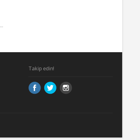
r…
Takip edin!