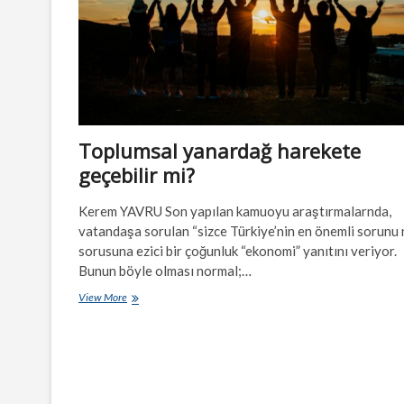
Toplumsal yanardağ harekete
geçebilir mi?
Kerem YAVRU Son yapılan kamuoyu araştırmalarnda,
vatandaşa sorulan “sizce Türkiye’nin en önemli sorunu 
sorusuna ezici bir çoğunluk “ekonomi” yanıtını veriyor.
Bunun böyle olması normal;…
Toplumsal
View More
yanardağ
harekete
geçebilir
mi?