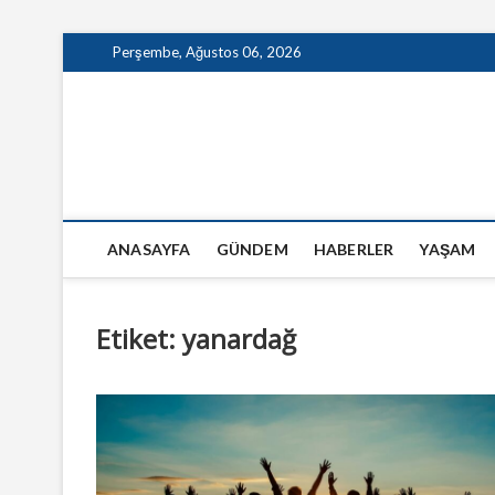
Skip
Perşembe, Ağustos 06, 2026
to
content
GazeteSanal
ANASAYFA
GÜNDEM
HABERLER
YAŞAM
Etiket:
yanardağ