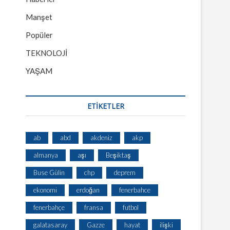
Manşet
Popüler
TEKNOLOJİ
YAŞAM
ETİKETLER
ab
abd
akdeniz
akp
almanya
aşı
Beşiktaş
Buse Gülin
chp
deprem
ekonomi
erdoğan
fenerbahce
fenerbahçe
fransa
futbol
galatasaray
Gazze
hayat
ilişki