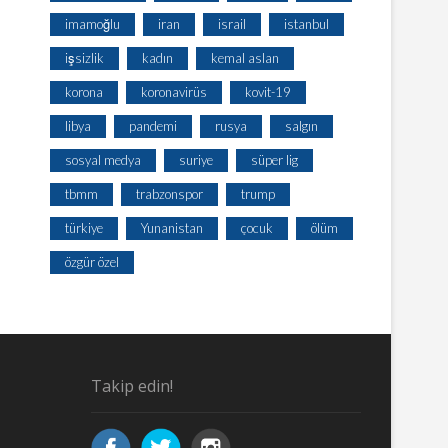
imamoğlu
iran
israil
istanbul
işsizlik
kadın
kemal aslan
korona
koronavirüs
kovit-19
libya
pandemi
rusya
salgın
sosyal medya
suriye
süper lig
tbmm
trabzonspor
trump
türkiye
Yunanistan
çocuk
ölüm
özgür özel
Takip edin!