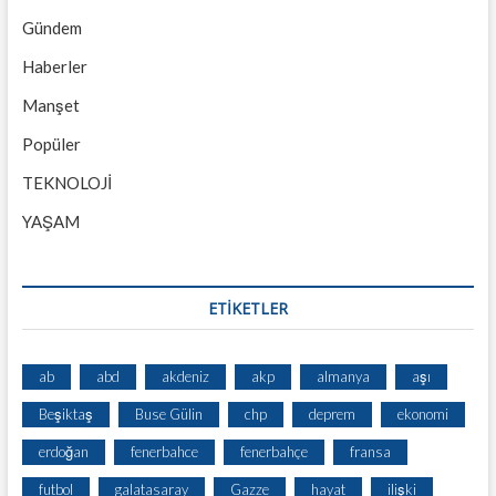
Gündem
Haberler
Manşet
Popüler
TEKNOLOJİ
YAŞAM
ETİKETLER
ab
abd
akdeniz
akp
almanya
aşı
Beşiktaş
Buse Gülin
chp
deprem
ekonomi
erdoğan
fenerbahce
fenerbahçe
fransa
futbol
galatasaray
Gazze
hayat
ilişki