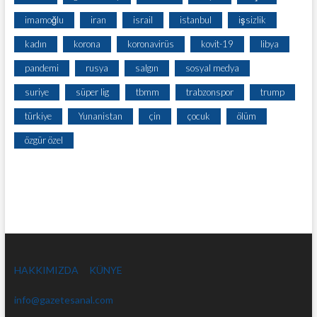
imamoğlu
iran
israil
istanbul
işsizlik
kadın
korona
koronavirüs
kovit-19
libya
pandemi
rusya
salgın
sosyal medya
suriye
süper lig
tbmm
trabzonspor
trump
türkiye
Yunanistan
çin
çocuk
ölüm
özgür özel
HAKKIMIZDA
KÜNYE
info@gazetesanal.com