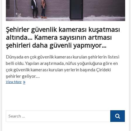
Şehirler güvenlik kamerası kuşatması
altında… Kamera sayısının artması
şehirleri daha güvenli yapmıyor…
Dünyada en çok güvenlik kamerası kurulan şehirlerin listesi
belli oldu. Yapılan araştırmada, nüfus yoğunluğuna göre en
çok güvenlik kamerası kurulan yerlerin başında Çin’deki
şehirler geliyor.…
Şehirler
View More
güvenlik
kamerası
kuşatması
altında…
Kamera
Search
sayısının
artması
…
şehirleri
daha