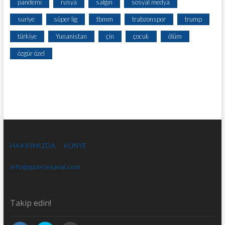
pandemi
rusya
salgın
sosyal medya
suriye
süper lig
tbmm
trabzonspor
trump
türkiye
Yunanistan
çin
çocuk
ölüm
özgür özel
HAKKIMIZDA
KÜNYE
info@gazetesanal.com
Takip edin!