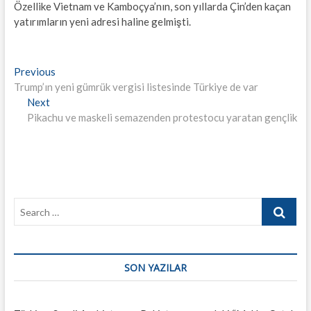
Özellike Vietnam ve Kamboçya’nın, son yıllarda Çin’den kaçan
yatırımların yeni adresi haline gelmişti.
Yazı
Previous
Previous
post:
Trump’ın yeni gümrük vergisi listesinde Türkiye de var
gezinmesi
Next
Next
post:
Pikachu ve maskeli semazenden protestocu yaratan gençlik
Search
…
SON YAZILAR