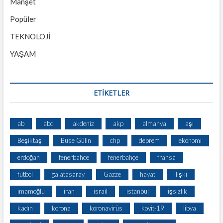
Manşet
Popüler
TEKNOLOJİ
YAŞAM
ETİKETLER
ab
abd
akdeniz
akp
almanya
aşı
Beşiktaş
Buse Gülin
chp
deprem
ekonomi
erdoğan
fenerbahce
fenerbahçe
fransa
futbol
galatasaray
Gazze
hayat
ilişki
imamoğlu
iran
israil
istanbul
işsizlik
kadın
korona
koronavirüs
kovit-19
libya