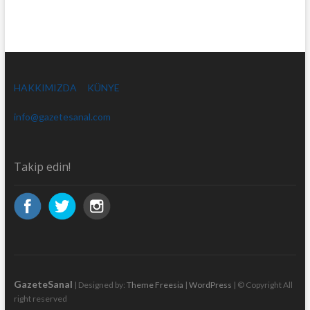
HAKKIMIZDA
KÜNYE
info@gazetesanal.com
Takip edin!
GazeteSanal
| Designed by:
Theme Freesia
|
WordPress
| © Copyright All
right reserved