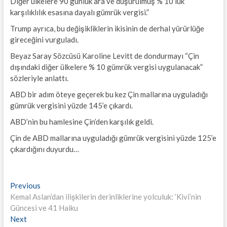
Diğer ülkelere 90 günlük ara ve düşürülmüş % 10’luk
karşılıklılık esasına dayalı gümrük vergisi.”
Trump ayrıca, bu değişikliklerin ikisinin de derhal yürürlüğe
gireceğini vurguladı.
Beyaz Saray Sözcüsü Karoline Levitt de dondurmayı “Çin
dışındaki diğer ülkelere % 10 gümrük vergisi uygulanacak”
sözleriyle anlattı.
ABD bir adım öteye geçerek bu kez Çin mallarına uyguladığı
gümrük vergisini yüzde 145’e çıkardı.
ABD’nin bu hamlesine Çin’den karşılık geldi.
Çin de ABD mallarına uyguladığı gümrük vergisini yüzde 125’e
çıkardığını duyurdu…
Yazı
Previous
Previous
post:
Kemal Aslan’dan ilişkilerin derinliklerine yolculuk: ‘Kivi’nin
gezinmesi
Güncesi ve 41 Haiku
Next
Next