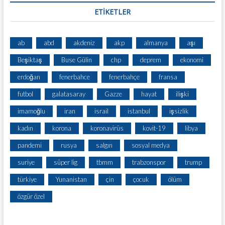
ETİKETLER
ab
abd
akdeniz
akp
almanya
aşı
Beşiktaş
Buse Gülin
chp
deprem
ekonomi
erdoğan
fenerbahce
fenerbahçe
fransa
futbol
galatasaray
Gazze
hayat
ilişki
imamoğlu
iran
israil
istanbul
işsizlik
kadın
korona
koronavirüs
kovit-19
libya
pandemi
rusya
salgın
sosyal medya
suriye
süper lig
tbmm
trabzonspor
trump
türkiye
Yunanistan
çin
çocuk
ölüm
özgür özel