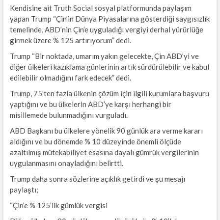
Kendisine ait Truth Social sosyal platformunda paylaşım
yapan Trump “Çin’in Dünya Piyasalarına gösterdiği saygısızlık
temelinde, ABD’nin Çin’e uyguladığı vergiyi derhal yürürlüğe
girmek üzere % 125 artırıyorum” dedi.
Trump “Bir noktada, umarım yakın gelecekte, Çin ABD’yi ve
diğer ülkeleri kazıklama günlerinin artık sürdürülebilir ve kabul
edilebilir olmadığını fark edecek” dedi.
Trump, 75’ten fazla ülkenin çözüm için ilgili kurumlara başvuru
yaptığını ve bu ülkelerin ABD’ye karşı herhangi bir
misillemede bulunmadığını vurguladı.
ABD Başkanı bu ülkelere yönelik 90 günlük ara verme kararı
aldığını ve bu dönemde % 10 düzeyinde önemli ölçüde
azaltılmış mütekabiliyet esasına dayalı gümrük vergilerinin
uygulanmasını onayladığını belirtti.
Trump daha sonra sözlerine açıklık getirdi ve şu mesajı
paylaştı;
“Çin’e % 125’lik gümlük vergisi