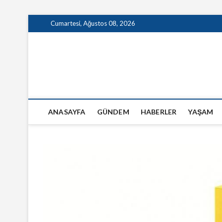
Skip
Cumartesi, Ağustos 08, 2026
to
content
GazeteSanal
ANASAYFA
GÜNDEM
HABERLER
YAŞAM