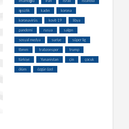
imamoğlu
iran
israil
istanbul
işsizlik
kadın
korona
koronavirüs
kovit-19
libya
pandemi
rusya
salgın
sosyal medya
suriye
süper lig
tbmm
trabzonspor
trump
türkiye
Yunanistan
çin
çocuk
ölüm
özgür özel