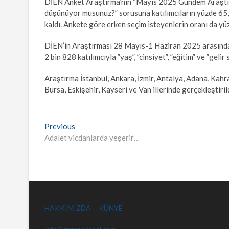
DİEN Anket Araştırma’nın “Mayıs 2025 Gündem Araştır
düşünüyor musunuz?” sorusuna katılımcıların yüzde 65,8’s
kaldı. Ankete göre erken seçim isteyenlerin oranı da yü
DİEN’in Araştırması 28 Mayıs-1 Haziran 2025 arasında 
2 bin 828 katılımcıyla ”yaş”, ”cinsiyet”, ”eğitim” ve ”geli
Araştırma İstanbul, Ankara, İzmir, Antalya, Adana, Kah
Bursa, Eskişehir, Kayseri ve Van illerinde gerçekleştirild
Yazı
Previous
Previous
post:
Adalet vicdanlarda yeşerir…
gezinmesi
HAKKIMIZDA
KÜNYE