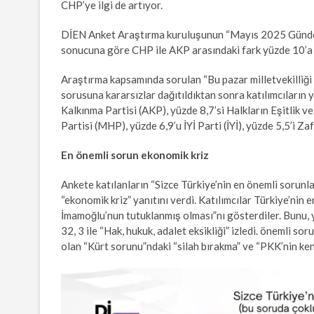
CHP’ye ilgi de artıyor.
DİEN Anket Araştırma kuruluşunun “Mayıs 2025 Gündem 
sonucuna göre CHP ile AKP arasındaki fark yüzde 10’a y
Araştırma kapsamında sorulan “Bu pazar milletvekilliğ
sorusuna kararsızlar dağıtıldıktan sonra katılımcıların
Kalkınma Partisi (AKP), yüzde 8,7’si Halkların Eşitlik v
Partisi (MHP), yüzde 6,9’u İYİ Parti (İYİ), yüzde 5,5’i Zaf
En önemli sorun ekonomik kriz
Ankete katılanların “Sizce Türkiye’nin en önemli sorunlar
“ekonomik kriz” yanıtını verdi. Katılımcılar Türkiye’nin 
İmamoğlu’nun tutuklanmış olması”nı gösterdiler. Bunu, y
32, 3 ile “Hak, hukuk, adalet eksikliği” izledi. önemli 
olan “Kürt sorunu”ndaki “silah bırakma” ve “PKK’nin ken