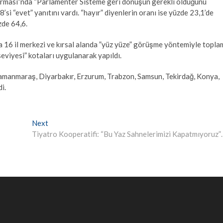
ması”nda “Parlamenter Sisteme geri dönüşün gerekli olduğunu
i “evet” yanıtını vardı. “hayır” diyenlerin oranı ise yüzde 23,1’de
zde 64,6.
16 il merkezi ve kırsal alanda ”yüz yüze” görüşme yöntemiyle topla
r seviyesi” kotaları uygulanarak yapıldı.
ramanmaraş, Diyarbakır, Erzurum, Trabzon, Samsun, Tekirdağ, Konya,
i.
Next
Next
post:
Tiyatro Kooperatifi: “Bu Yaz Sahnelerimizi Kapatmıyoruz