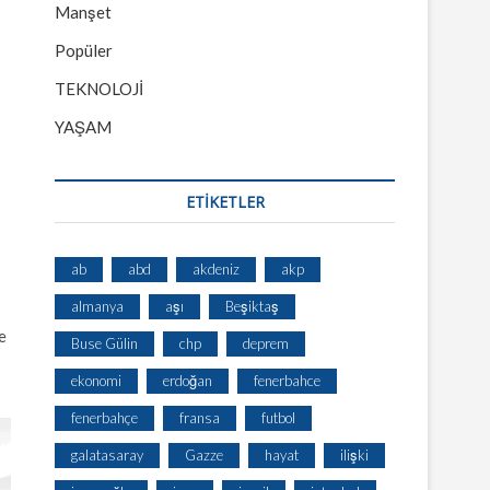
Manşet
Popüler
TEKNOLOJİ
YAŞAM
ETİKETLER
ab
abd
akdeniz
akp
almanya
aşı
Beşiktaş
e
Buse Gülin
chp
deprem
ekonomi
erdoğan
fenerbahce
fenerbahçe
fransa
futbol
galatasaray
Gazze
hayat
ilişki