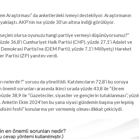
Araştırması” da anketlerdeki ivmeyi destekliyor. Araştırmanın
aklaştı. AKP’nin ise yüzde 30’un altına indiği görülüyor.
i seçimi olursa oyunuzu hangi partiye vermeyi düşünüyorsunuz?”
 yüzde 36,8’i Cumhuriyet Halk Partisi (CHP), yüzde 27,1’i Adalet ve
e Demokrasi Partisi’ne (DEM Parti), yüzde 7,1’i Milliyetçi Hareket
er Partisi (ZP) yanıtını verdi.
ı nelerdir?” sorusu da yöneltildi. Katılımcıların 72,8’i bu soruya
en önemli sorunları arasında ikinci sırada yüzde 43,8 ile “Ekrem
üzde 38,9 ile “Gazeteciler, siyasiler ve gençlerin tutuklanması”, yüzd
soru. Anketin Ekim 2024’ten bu yana siyasi gündemin başına yerleşmiş
disini feshi” konularına yer vermemiş olması dikkat çekiciydi.