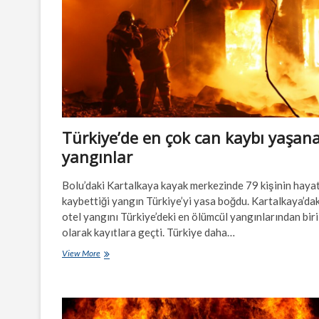
hale
getirilebilir
mi?
Türkiye’de en çok can kaybı yaşan
yangınlar
Bolu’daki Kartalkaya kayak merkezinde 79 kişinin hayat
kaybettiği yangın Türkiye’yi yasa boğdu. Kartalkaya’dak
otel yangını Türkiye’deki en ölümcül yangınlarından biri
olarak kayıtlara geçti. Türkiye daha…
Türkiye’de
View More
en
çok
can
kaybı
yaşanan