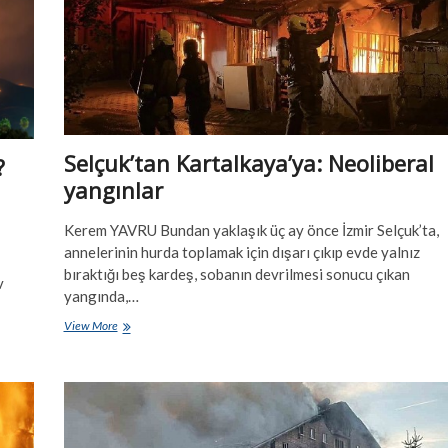
Selçuk’tan Kartalkaya’ya: Neoliberal
?
yangınlar
Kerem YAVRU Bundan yaklaşık üç ay önce İzmir Selçuk’ta,
annelerinin hurda toplamak için dışarı çıkıp evde yalnız
bıraktığı beş kardeş, sobanın devrilmesi sonucu çıkan
v
yangında,…
Selçuk’tan
View More
Kartalkaya’ya:
Neoliberal
yangınlar