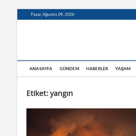
Skip
Pazar, Ağustos 09, 2026
to
content
GazeteSanal
ANASAYFA
GÜNDEM
HABERLER
YAŞAM
Etiket:
yangın