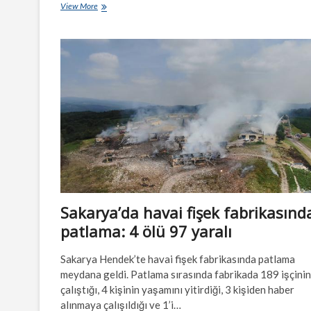
Los
View More
Angeles’taki
yangınlar
neden
çıktı
ve
bu
kadar
büyük
yıkıma
yol
açtı?
Sakarya’da havai fişek fabrikasınd
patlama: 4 ölü 97 yaralı
Sakarya Hendek’te havai fişek fabrikasında patlama
meydana geldi. Patlama sırasında fabrikada 189 işçinin
çalıştığı, 4 kişinin yaşamını yitirdiği, 3 kişiden haber
alınmaya çalışıldığı ve 1’i…