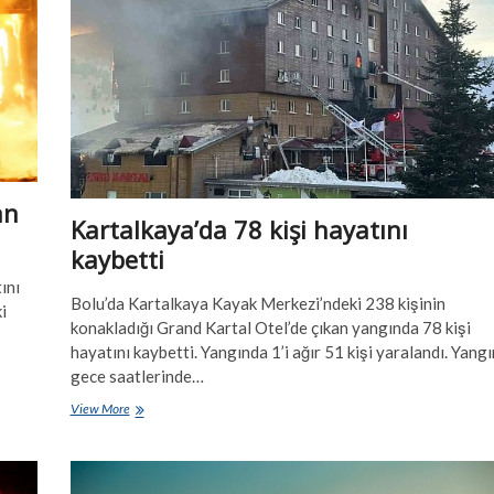
an
Kartalkaya’da 78 kişi hayatını
kaybetti
ını
Bolu’da Kartalkaya Kayak Merkezi’ndeki 238 kişinin
i
konakladığı Grand Kartal Otel’de çıkan yangında 78 kişi
hayatını kaybetti. Yangında 1’i ağır 51 kişi yaralandı. Yangı
gece saatlerinde…
Kartalkaya’da
View More
78
kişi
hayatını
kaybetti