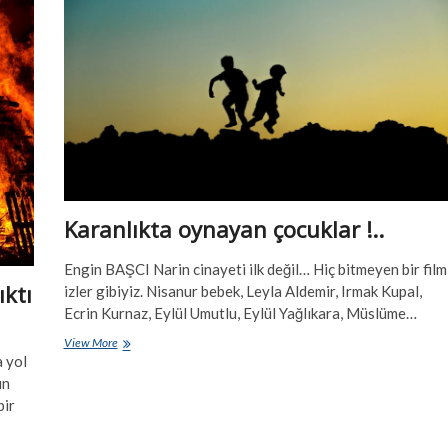
Karanlıkta oynayan çocuklar !..
Engin BAŞCI Narin cinayeti ilk değil… Hiç bitmeyen bir film
ıktı
izler gibiyiz. Nisanur bebek, Leyla Aldemir, Irmak Kupal,
Ecrin Kurnaz, Eylül Umutlu, Eylül Yağlıkara, Müslüme…
Karanlıkta
View More
a yol
oynayan
çocuklar
ın
!..
bir