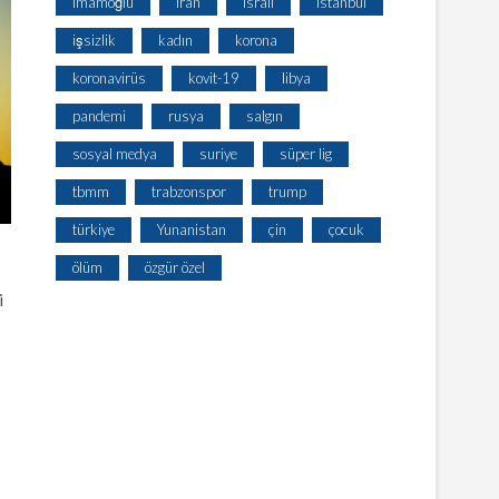
imamoğlu
iran
israil
istanbul
işsizlik
kadın
korona
koronavirüs
kovit-19
libya
pandemi
rusya
salgın
sosyal medya
suriye
süper lig
tbmm
trabzonspor
trump
türkiye
Yunanistan
çin
çocuk
ölüm
özgür özel
i