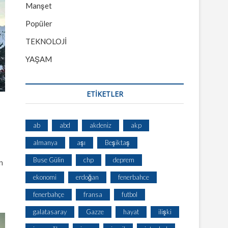
Manşet
Popüler
TEKNOLOJİ
YAŞAM
ETİKETLER
ab
abd
akdeniz
akp
almanya
aşı
Beşiktaş
Buse Gülin
chp
deprem
n
ekonomi
erdoğan
fenerbahce
fenerbahçe
fransa
futbol
galatasaray
Gazze
hayat
ilişki