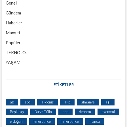
Genel
Gündem
Haberler
Manşet
Popüler
TEKNOLOJİ
YAŞAM
ETİKETLER
ab
abd
akdeniz
akp
almanya
aşı
Beşiktaş
Buse Gülin
chp
deprem
ekonomi
erdoğan
fenerbahce
fenerbahçe
fransa