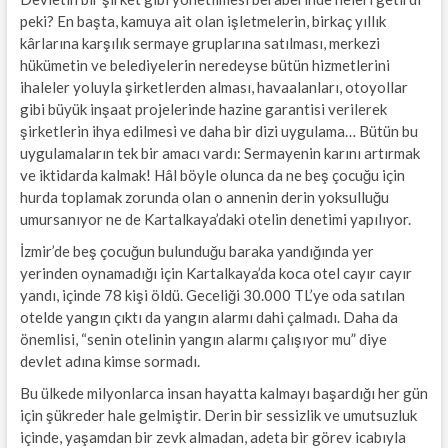
peki? En başta, kamuya ait olan işletmelerin, birkaç yıllık
kârlarına karşılık sermaye gruplarına satılması, merkezi
hükümetin ve belediyelerin neredeyse bütün hizmetlerini
ihaleler yoluyla şirketlerden alması, havaalanları, otoyollar
gibi büyük inşaat projelerinde hazine garantisi verilerek
şirketlerin ihya edilmesi ve daha bir dizi uygulama… Bütün bu
uygulamaların tek bir amacı vardı: Sermayenin karını artırmak
ve iktidarda kalmak! Hâl böyle olunca da ne beş çocuğu için
hurda toplamak zorunda olan o annenin derin yoksulluğu
umursanıyor ne de Kartalkaya’daki otelin denetimi yapılıyor.
İzmir’de beş çocuğun bulunduğu baraka yandığında yer
yerinden oynamadığı için Kartalkaya’da koca otel cayır cayır
yandı, içinde 78 kişi öldü. Geceliği 30.000 TL’ye oda satılan
otelde yangın çıktı da yangın alarmı dahi çalmadı. Daha da
önemlisi, “senin otelinin yangın alarmı çalışıyor mu” diye
devlet adına kimse sormadı.
Bu ülkede milyonlarca insan hayatta kalmayı başardığı her gün
için şükreder hale gelmiştir. Derin bir sessizlik ve umutsuzluk
içinde, yaşamdan bir zevk almadan, adeta bir görev icabıyla