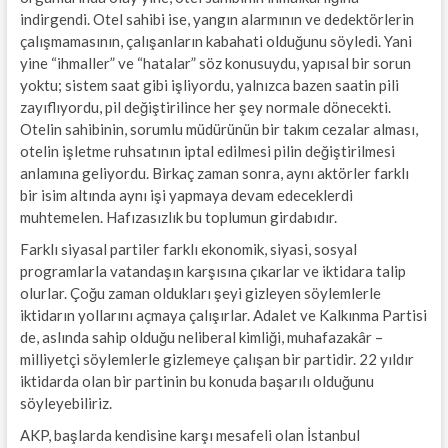
indirgendi. Otel sahibi ise, yangın alarmının ve dedektörlerin
çalışmamasının, çalışanların kabahati olduğunu söyledi. Yani
yine “ihmaller” ve “hatalar” söz konusuydu, yapısal bir sorun
yoktu; sistem saat gibi işliyordu, yalnızca bazen saatin pili
zayıflıyordu, pil değiştirilince her şey normale dönecekti.
Otelin sahibinin, sorumlu müdürünün bir takım cezalar alması,
otelin işletme ruhsatının iptal edilmesi pilin değiştirilmesi
anlamına geliyordu. Birkaç zaman sonra, aynı aktörler farklı
bir isim altında aynı işi yapmaya devam edeceklerdi
muhtemelen. Hafızasızlık bu toplumun girdabıdır.
Farklı siyasal partiler farklı ekonomik, siyasi, sosyal
programlarla vatandaşın karşısına çıkarlar ve iktidara talip
olurlar. Çoğu zaman oldukları şeyi gizleyen söylemlerle
iktidarın yollarını açmaya çalışırlar. Adalet ve Kalkınma Partisi
de, aslında sahip olduğu neliberal kimliği, muhafazakâr –
milliyetçi söylemlerle gizlemeye çalışan bir partidir. 22 yıldır
iktidarda olan bir partinin bu konuda başarılı olduğunu
söyleyebiliriz.
AKP, başlarda kendisine karşı mesafeli olan İstanbul