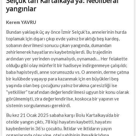
Selçuk’tan Kartalkaya’ya: Neoliberal
yangınlar
Kerem YAVRU
Bundan yaklaşık üç ay önce İzmir Selçuk’ta, annelerinin hurda
toplamak için dışarı çıkıp evde yalnız bıraktığı beş kardeş,
sobanın devrilmesi sonucu çıkan yangında, dumandan
zehirlenerek hayatlarını kaybetmişlerdi. Bu trajedinin
ardından yer yerinden oynamalıydı, oynamadı… Her felakette
olduğu gibi olay münferit bir hadiseye indirgenmeye çalışıldı;
baba hapisteydi, anne sorumsuzdu vs. O annenin, derme çatma
bir kulübede yaşayıp para kazanmak için en büyükleri beş
yaşında olan beş çocuğunu yalnız bırakma çaresizliği ise
“yetkililer” tarafından değerlendirilmesi ugyun bir konu olarak
görülmemişti, zira değerlendirilse, koskoca bir yapının ve
sistemin sorgulanması gerekirdi.
Bu kez 21 Ocak 2025 sabaha karşı Bolu Kartalkaya’da bir
otelde yangın çıktı, 78 kişi hayatını kaybetti, hayatını
kaybedenlerin 36’sı çocuktu. İktidar ve iktidarın yayın
organlarında olay yine, otel sahibinin ihmalkârlığına