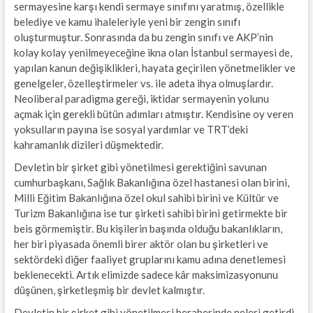
sermayesine karşı kendi sermaye sınıfını yaratmış, özellikle
belediye ve kamu ihaleleriyle yeni bir zengin sınıfı
oluşturmuştur. Sonrasında da bu zengin sınıfı ve AKP’nin
kolay kolay yenilmeyeceğine ikna olan İstanbul sermayesi de,
yapılan kanun değişiklikleri, hayata geçirilen yönetmelikler ve
genelgeler, özelleştirmeler vs. ile adeta ihya olmuşlardır.
Neoliberal paradigma gereği, iktidar sermayenin yolunu
açmak için gerekli bütün adımları atmıştır. Kendisine oy veren
yoksulların payına ise sosyal yardımlar ve TRT’deki
kahramanlık dizileri düşmektedir.
Devletin bir şirket gibi yönetilmesi gerektiğini savunan
cumhurbaşkanı, Sağlık Bakanlığına özel hastanesi olan birini,
Milli Eğitim Bakanlığına özel okul sahibi birini ve Kültür ve
Turizm Bakanlığına ise tur şirketi sahibi birini getirmekte bir
beis görmemiştir. Bu kişilerin başında olduğu bakanlıkların,
her biri piyasada önemli birer aktör olan bu şirketleri ve
sektördeki diğer faaliyet gruplarını kamu adına denetlemesi
beklenecekti. Artık elimizde sadece kâr maksimizasyonunu
düşünen, şirketleşmiş bir devlet kalmıştır.
Devletin bir şirket gibi yönetilmesi beraberinde neleri getirdi