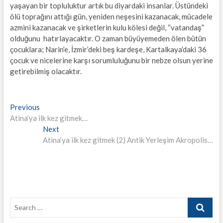
yaşayan bir topluluktur artık bu diyardaki insanlar. Üstündeki
ölü toprağını attığı gün, yeniden neşesini kazanacak, mücadele
azmini kazanacak ve şirketlerin kulu kölesi değil, “vatandaş”
olduğunu hatırlayacaktır. O zaman büyüyemeden ölen bütün
çocuklara; Narin’e, İzmir’deki beş kardeşe, Kartalkaya’daki 36
çocuk ve nicelerine karşı sorumluluğunu bir nebze olsun yerine
getirebilmiş olacaktır.
Yazı
Previous
Previous
post:
Atina’ya ilk kez gitmek…
gezinmesi
Next
Next
post:
Atina’ya ilk kez gitmek (2) Antik Yerleşim Akropolis…
Search
…