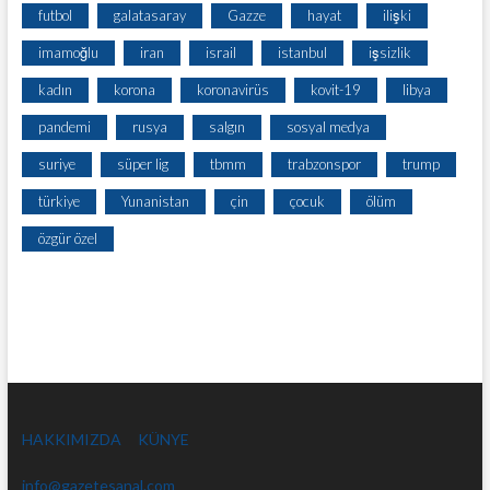
futbol
galatasaray
Gazze
hayat
ilişki
imamoğlu
iran
israil
istanbul
işsizlik
kadın
korona
koronavirüs
kovit-19
libya
pandemi
rusya
salgın
sosyal medya
suriye
süper lig
tbmm
trabzonspor
trump
türkiye
Yunanistan
çin
çocuk
ölüm
özgür özel
HAKKIMIZDA
KÜNYE
info@gazetesanal.com