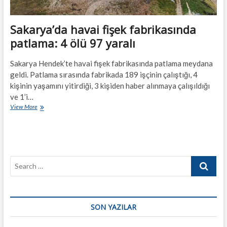
Sakarya’da havai fişek fabrikasında
patlama: 4 ölü 97 yaralı
Sakarya Hendek’te havai fişek fabrikasında patlama meydana
geldi. Patlama sırasında fabrikada 189 işçinin çalıştığı, 4
kişinin yaşamını yitirdiği, 3 kişiden haber alınmaya çalışıldığı
ve 1’i…
Sakarya’da
View More
havai
fişek
fabrikasında
patlama:
4
Search
ölü
97
…
yaralı
SON YAZILAR