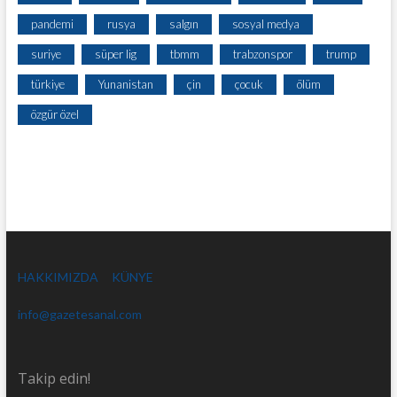
pandemi
rusya
salgın
sosyal medya
suriye
süper lig
tbmm
trabzonspor
trump
türkiye
Yunanistan
çin
çocuk
ölüm
özgür özel
HAKKIMIZDA
KÜNYE
info@gazetesanal.com
Takip edin!