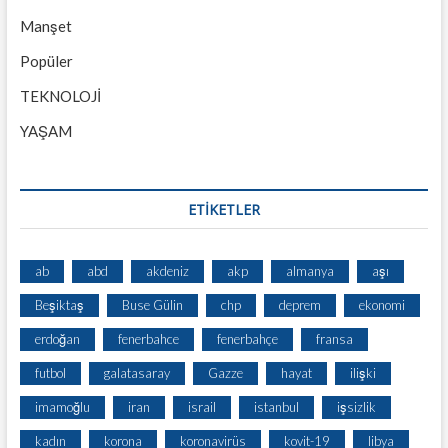
Manşet
Popüler
TEKNOLOJİ
YAŞAM
ETİKETLER
ab
abd
akdeniz
akp
almanya
aşı
Beşiktaş
Buse Gülin
chp
deprem
ekonomi
erdoğan
fenerbahce
fenerbahçe
fransa
futbol
galatasaray
Gazze
hayat
ilişki
imamoğlu
iran
israil
istanbul
işsizlik
kadın
korona
koronavirüs
kovit-19
libya