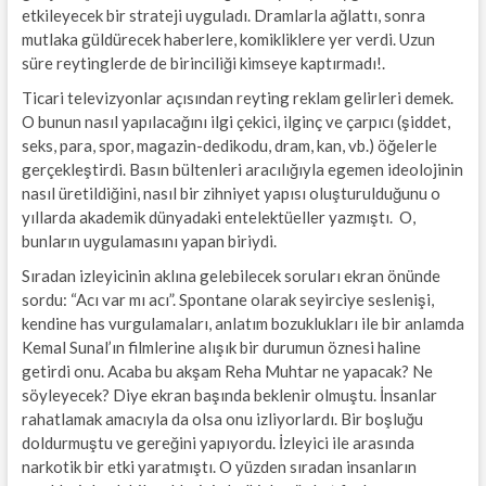
etkileyecek bir strateji uyguladı. Dramlarla ağlattı, sonra
mutlaka güldürecek haberlere, komikliklere yer verdi. Uzun
süre reytinglerde de birinciliği kimseye kaptırmadı!.
Ticari televizyonlar açısından reyting reklam gelirleri demek.
O bunun nasıl yapılacağını ilgi çekici, ilginç ve çarpıcı (şiddet,
seks, para, spor, magazin-dedikodu, dram, kan, vb.) öğelerle
gerçekleştirdi. Basın bültenleri aracılığıyla egemen ideolojinin
nasıl üretildiğini, nasıl bir zihniyet yapısı oluşturulduğunu o
yıllarda akademik dünyadaki entelektüeller yazmıştı. O,
bunların uygulamasını yapan biriydi.
Sıradan izleyicinin aklına gelebilecek soruları ekran önünde
sordu: “Acı var mı acı”. Spontane olarak seyirciye seslenişi,
kendine has vurgulamaları, anlatım bozuklukları ile bir anlamda
Kemal Sunal’ın filmlerine alışık bir durumun öznesi haline
getirdi onu. Acaba bu akşam Reha Muhtar ne yapacak? Ne
söyleyecek? Diye ekran başında beklenir olmuştu. İnsanlar
rahatlamak amacıyla da olsa onu izliyorlardı. Bir boşluğu
doldurmuştu ve gereğini yapıyordu. İzleyici ile arasında
narkotik bir etki yaratmıştı. O yüzden sıradan insanların