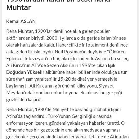
Muhtar
Kemal ASLAN
Reha Muhtar, 1990’lar denilince akla gelen popüler
aktörlerden biriydi. 2000’li yılarda o da geride kalan bir ses
olarak hafızalarda kaldı. Habercilikte infotainment denilince
akla gelen ilk isim oydu. Neil Postman’ın deyişiyle “Öldüren
Eğlence:Televizyon”un baş aktörlerindendi. Aslında bu süreç,
Ali Kırca’nın ATV’de Sezen Aksu’nun 1995’te çıkan
Işık
Doğudan Yükselir
albümüne haber bülteninde oldukça uzun
süre (hafızam yanıltabilir 15-20 dakika) yer vermesiyle
başlamıştı. Ali Kırca’nın görünümü, diksiyonu, Siyaset
Meydanı’nda konuları enine boyuna ele alması bu gerçeği
gözlerden kaçırdı.
Reha Muhtar, 1980’de Milliyet’te başladığı muhabirliğini
Atina’da taçlandırdı. Türk-Yunan Gerginliği sırasında
enformasyon içeren, gündemi yakalayan haberler üretti. O
dönemde has bir gazetecinin ana akım medyada yapması
gerekenler çerçevesinde haberler yaptı. TRT’de de Atina’dan