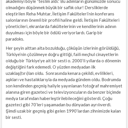
akademiyi böyle “teslim aldı.” Bu adımların günümüzde sonucu
olmadığını düşünmek büyük bir saflık olur! Dersliklerde
eleştirilen Reha Muhtar, İletişim Fakülteleri’nin konferans
salonlarının önemli bir profili haline geldi. İletişim Fakülteleri
yöneticileri, ekranlarda fakültelerinin ve kendilerinin adının
duyulması için böyle bir ödülü veriyorlardı. Garip bir
paradoks.
Her şeyin alttan alta bozulduğu, çöküşün izlerinin görüldüğü,
Türkiye’nin çözülmeye doğru gittiği, faili meçhul cinayetlerin
olduğu bir Türkiye’ye ait bir sesti o. 2000’li yıllarda o dönemin
değiştiğini fark edemedi. O yüzden medyadan ilk
uzaklaş(tırı)lan oldu. Sonrasında kenara çekildi, evlilikleri,
aşkları ve hastalıklarıyla da medyada gündem oldu. Bodrumda
son kendinden geçmiş haliyle yayınlanan fotoğraf mahremiyet
alanına giren gazeteci ve televizyoncuların da benzer biçimde
medya tarafından haberleştirilebileceğini gösterdi. Çoğu
gazeteci gibi 70’leri yaşamadan bu dünyadan ayrılıverdi.
Şimdi uzak bir geçmiş gibi gelen 1990’lardan zihnimizde kalan
bir sesti.