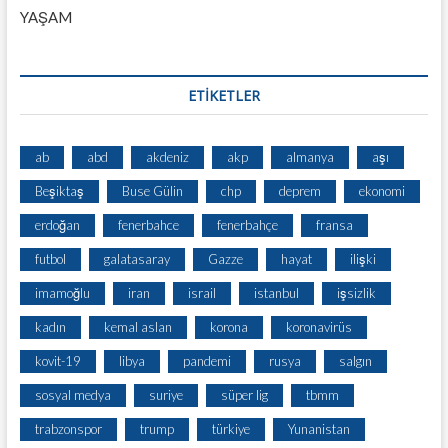
YAŞAM
ETİKETLER
ab
abd
akdeniz
akp
almanya
aşı
Beşiktaş
Buse Gülin
chp
deprem
ekonomi
erdoğan
fenerbahce
fenerbahçe
fransa
futbol
galatasaray
Gazze
hayat
ilişki
imamoğlu
iran
israil
istanbul
işsizlik
kadın
kemal aslan
korona
koronavirüs
kovit-19
libya
pandemi
rusya
salgın
sosyal medya
suriye
süper lig
tbmm
trabzonspor
trump
türkiye
Yunanistan