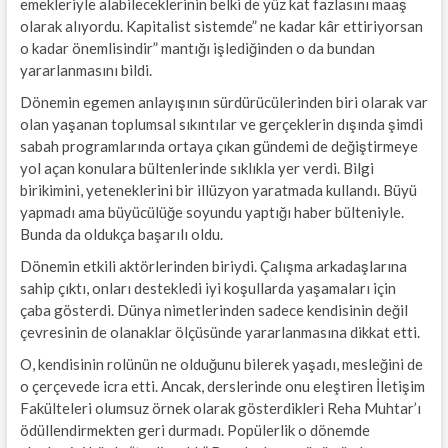
emekleriyle alabileceklerinin belki de yüz kat fazlasını maaş
olarak alıyordu. Kapitalist sistemde” ne kadar kâr ettiriyorsan
o kadar önemlisindir” mantığı işlediğinden o da bundan
yararlanmasını bildi.
Dönemin egemen anlayışının sürdürücülerinden biri olarak var
olan yaşanan toplumsal sıkıntılar ve gerçeklerin dışında şimdi
sabah programlarında ortaya çıkan gündemi de değiştirmeye
yol açan konulara bültenlerinde sıklıkla yer verdi. Bilgi
birikimini, yeteneklerini bir illüzyon yaratmada kullandı. Büyü
yapmadı ama büyücülüğe soyundu yaptığı haber bülteniyle.
Bunda da oldukça başarılı oldu.
Dönemin etkili aktörlerinden biriydi. Çalışma arkadaşlarına
sahip çıktı, onları destekledi iyi koşullarda yaşamaları için
çaba gösterdi. Dünya nimetlerinden sadece kendisinin değil
çevresinin de olanaklar ölçüsünde yararlanmasına dikkat etti.
O, kendisinin rolünün ne olduğunu bilerek yaşadı, mesleğini de
o çerçevede icra etti. Ancak, derslerinde onu eleştiren İletişim
Fakülteleri olumsuz örnek olarak gösterdikleri Reha Muhtar’ı
ödüllendirmekten geri durmadı. Popülerlik o dönemde