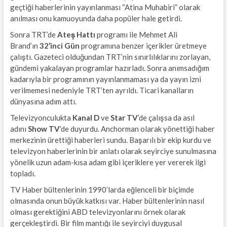
geçtiği haberlerinin yayınlanması “Atina Muhabiri” olarak
anılması onu kamuoyunda daha popüler hale getirdi.
Sonra TRT’de
Ateş Hattı
programı ile Mehmet Ali
Brand’ın
32’inci Gün
programına benzer içerikler üretmeye
çalıştı. Gazeteci olduğundan TRT’nin sınırlılıklarını zorlayan,
gündemi yakalayan programlar hazırladı. Sonra anımsadığım
kadarıyla bir programının yayınlanmaması ya da yayın izni
verilmemesi nedeniyle TRT’ten ayrıldı. Ticari kanalların
dünyasına adım attı.
Televizyonculukta
Kanal D
ve
Star TV
’de çalışsa da asıl
adını
Show TV
’de duyurdu. Anchorman olarak yönettiği haber
merkezinin ürettiği haberleri sundu. Başarılı bir ekip kurdu ve
televizyon haberlerinin bir anlatı olarak seyirciye sunulmasına
yönelik uzun adam-kısa adam gibi içeriklere yer vererek ilgi
topladı.
TV Haber bültenlerinin 1990’larda eğlenceli bir biçimde
olmasında onun büyük katkısı var. Haber bültenlerinin nasıl
olması gerektiğini ABD televizyonlarını örnek olarak
gerçekleştirdi. Bir film mantığı ile seyirciyi duygusal