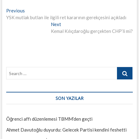
Yazı
Previous
Previous
post:
YSK mutlak butlan ile ilgili ret kararının gerekçesini açıkladı
gezinmesi
Next
Next
post:
Kemal Kılıçdaroğlu gerçekten CHP’li mi?
Search
…
SON YAZILAR
Öğrenci affı düzenlemesi TBMM’den geçti
Ahmet Davutoğlu duyurdu: Gelecek Partisi kendini feshetti