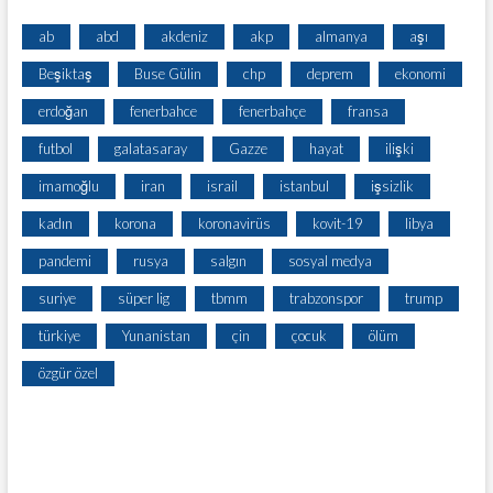
ab
abd
akdeniz
akp
almanya
aşı
Beşiktaş
Buse Gülin
chp
deprem
ekonomi
erdoğan
fenerbahce
fenerbahçe
fransa
futbol
galatasaray
Gazze
hayat
ilişki
imamoğlu
iran
israil
istanbul
işsizlik
kadın
korona
koronavirüs
kovit-19
libya
pandemi
rusya
salgın
sosyal medya
suriye
süper lig
tbmm
trabzonspor
trump
türkiye
Yunanistan
çin
çocuk
ölüm
özgür özel