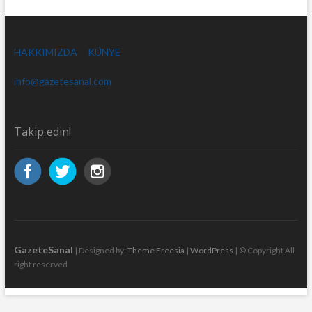
HAKKIMIZDA
KÜNYE
info@gazetesanal.com
Takip edin!
GazeteSanal
| Designed by:
Theme Freesia
|
WordPress
| © Copyright All
right reserved