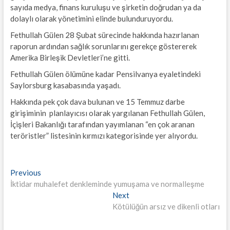
sayıda medya, finans kuruluşu ve şirketin doğrudan ya da
dolaylı olarak yönetimini elinde bulunduruyordu.
Fethullah Gülen 28 Şubat sürecinde hakkında hazırlanan
raporun ardından sağlık sorunlarını gerekçe göstererek
Amerika Birleşik Devletleri’ne gitti.
Fethullah Gülen ölümüne kadar Pensilvanya eyaletindeki
Saylorsburg kasabasında yaşadı.
Hakkında pek çok dava bulunan ve 15 Temmuz darbe
girişiminin planlayıcısı olarak yargılanan Fethullah Gülen,
İçişleri Bakanlığı tarafından yayımlanan “en çok aranan
teröristler” listesinin kırmızı kategorisinde yer alıyordu.
Yazı
Previous
Previous
post:
İktidar muhalefet denkleminde yumuşama ve normalleşme
gezinmesi
Next
Next
post:
Kötülüğün arsız ve dikenli otları