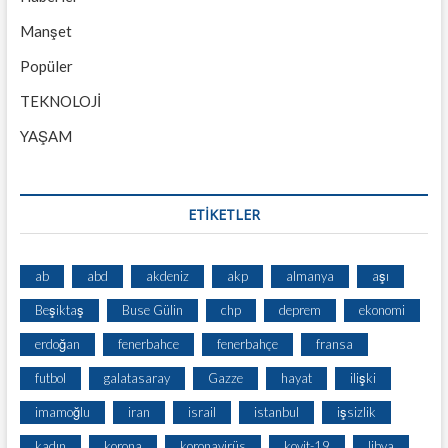
Manşet
Popüler
TEKNOLOJİ
YAŞAM
ETİKETLER
ab
abd
akdeniz
akp
almanya
aşı
Beşiktaş
Buse Gülin
chp
deprem
ekonomi
erdoğan
fenerbahce
fenerbahçe
fransa
futbol
galatasaray
Gazze
hayat
ilişki
imamoğlu
iran
israil
istanbul
işsizlik
kadın
korona
koronavirüs
kovit-19
libya