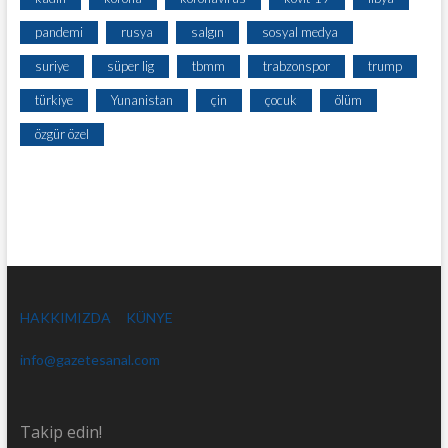
pandemi
rusya
salgın
sosyal medya
suriye
süper lig
tbmm
trabzonspor
trump
türkiye
Yunanistan
çin
çocuk
ölüm
özgür özel
HAKKIMIZDA
KÜNYE
info@gazetesanal.com
Takip edin!