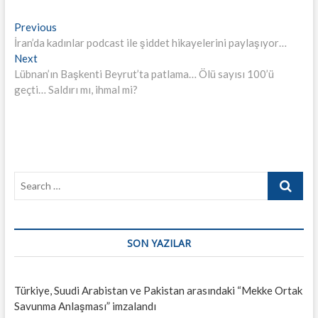
Yazı
Previous
Previous
post:
İran’da kadınlar podcast ile şiddet hikayelerini paylaşıyor…
gezinmesi
Next
Next
post:
Lübnan’ın Başkenti Beyrut’ta patlama… Ölü sayısı 100’ü
geçti… Saldırı mı, ihmal mi?
Search
…
SON YAZILAR
Türkiye, Suudi Arabistan ve Pakistan arasındaki “Mekke Ortak
Savunma Anlaşması” imzalandı