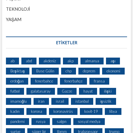
TEKNOLOJİ
YAŞAM
ETİKETLER
ab
abd
akdeniz
akp
almanya
aşı
Beşiktaş
Buse Gülin
chp
deprem
ekonomi
erdoğan
fenerbahce
fenerbahçe
fransa
futbol
galatasaray
Gazze
hayat
ilişki
imamoğlu
iran
israil
istanbul
işsizlik
kadın
korona
koronavirüs
kovit-19
libya
pandemi
rusya
salgın
sosyal medya
suriye
süper lig
tbmm
trabzonspor
trump