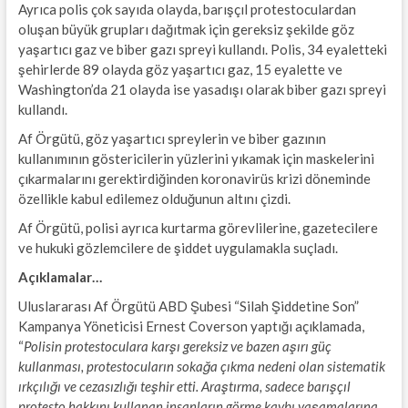
Ayrıca polis çok sayıda olayda, barışçıl protestoculardan
oluşan büyük grupları dağıtmak için gereksiz şekilde göz
yaşartıcı gaz ve biber gazı spreyi kullandı. Polis, 34 eyaletteki
şehirlerde 89 olayda göz yaşartıcı gaz, 15 eyalette ve
Washington’da 21 olayda ise yasadışı olarak biber gazı spreyi
kullandı.
Af Örgütü, göz yaşartıcı spreylerin ve biber gazının
kullanımının göstericilerin yüzlerini yıkamak için maskelerini
çıkarmalarını gerektirdiğinden koronavirüs krizi döneminde
özellikle kabul edilemez olduğunun altını çizdi.
Af Örgütü, polisi ayrıca kurtarma görevlilerine, gazetecilere
ve hukuki gözlemcilere de şiddet uygulamakla suçladı.
Açıklamalar…
Uluslararası Af Örgütü ABD Şubesi “Silah Şiddetine Son”
Kampanya Yöneticisi Ernest Coverson yaptığı açıklamada,
“
Polisin protestoculara karşı gereksiz ve bazen aşırı güç
kullanması, protestocuların sokağa çıkma nedeni olan sistematik
ırkçılığı ve cezasızlığı teşhir etti. Araştırma, sadece barışçıl
protesto hakkını kullanan insanların görme kaybı yaşamalarına,