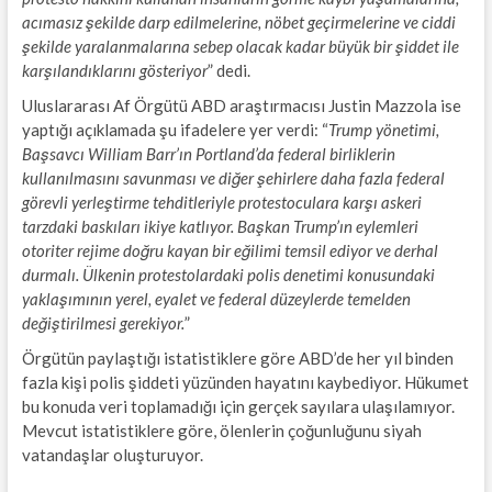
acımasız şekilde darp edilmelerine, nöbet geçirmelerine ve ciddi
şekilde yaralanmalarına sebep olacak kadar büyük bir şiddet ile
karşılandıklarını gösteriyor
” dedi.
Uluslararası Af Örgütü ABD araştırmacısı Justin Mazzola ise
yaptığı açıklamada şu ifadelere yer verdi: “
Trump yönetimi,
Başsavcı William Barr’ın Portland’da federal birliklerin
kullanılmasını savunması ve diğer şehirlere daha fazla federal
görevli yerleştirme tehditleriyle protestoculara karşı askeri
tarzdaki baskıları ikiye katlıyor. Başkan Trump’ın eylemleri
otoriter rejime doğru kayan bir eğilimi temsil ediyor ve derhal
durmalı. Ülkenin protestolardaki polis denetimi konusundaki
yaklaşımının yerel, eyalet ve federal düzeylerde temelden
değiştirilmesi gerekiyor.
”
Örgütün paylaştığı istatistiklere göre ABD’de her yıl binden
fazla kişi polis şiddeti yüzünden hayatını kaybediyor. Hükumet
bu konuda veri toplamadığı için gerçek sayılara ulaşılamıyor.
Mevcut istatistiklere göre, ölenlerin çoğunluğunu siyah
vatandaşlar oluşturuyor.