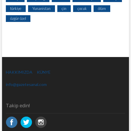
türkiye
Yunanistan
çin
çocuk
ölüm
özgür özel
HAKKIMIZDA
KÜNYE
info@gazetesanal.com
Takip edin!