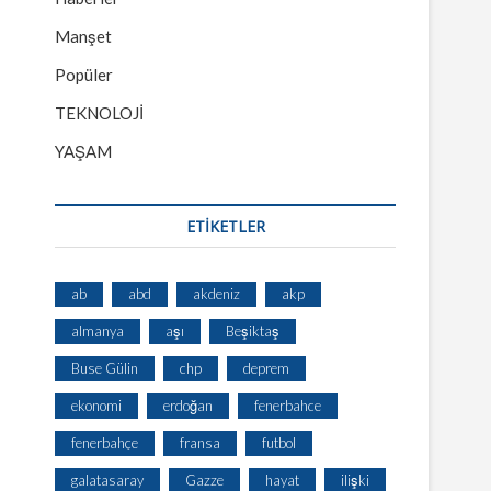
Manşet
Popüler
TEKNOLOJİ
YAŞAM
ETİKETLER
ab
abd
akdeniz
akp
almanya
aşı
Beşiktaş
Buse Gülin
chp
deprem
ekonomi
erdoğan
fenerbahce
fenerbahçe
fransa
futbol
galatasaray
Gazze
hayat
ilişki