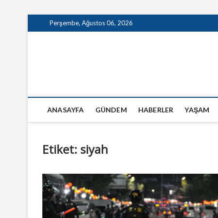
Skip
Perşembe, Ağustos 06, 2026
to
content
GazeteSanal
ANASAYFA
GÜNDEM
HABERLER
YAŞAM
Etiket:
siyah