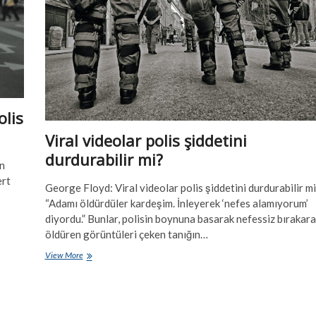
olis
Viral videolar polis şiddetini
durdurabilir mi?
in
ert
George Floyd: Viral videolar polis şiddetini durdurabilir m
“Adamı öldürdüler kardeşim. İnleyerek ‘nefes alamıyorum’
diyordu.” Bunlar, polisin boynuna basarak nefessiz bırakara
öldüren görüntüleri çeken tanığın…
Viral
View More
videolar
polis
şiddetini
durdurabilir