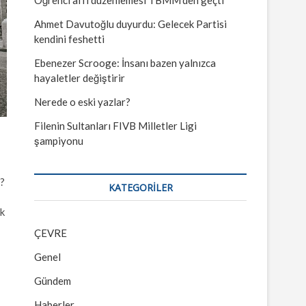
Ahmet Davutoğlu duyurdu: Gelecek Partisi
kendini feshetti
Ebenezer Scrooge: İnsanı bazen yalnızca
hayaletler değiştirir
Nerede o eski yazlar?
Filenin Sultanları FIVB Milletler Ligi
şampiyonu
i?
KATEGORILER
k
ÇEVRE
Genel
Gündem
Haberler