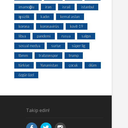
imamoğlu
iran
israil
istanbul
işsizlik
kadın
kemal aslan
korona
koronavirüs
kovit-19
libya
pandemi
rusya
salgın
sosyal medya
suriye
süper lig
tbmm
trabzonspor
trump
türkiye
Yunanistan
çocuk
ölüm
özgür özel
Takip edin!