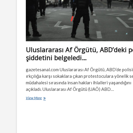
Uluslararası Af Örgütü, ABD’deki p
şiddetini belgeledi…
gazetesanal.com Uluslararası Af Örgütü, ABD’de polis
ırkçılığa karşı sokaklara çıkan protestoculara yönelik s
müdahalesi sırasında insan hakları ihlalleri yaşandığını
açıkladı. Uluslararası Af Örgütü (UAÖ) ABD…
Uluslararası
View More
Af
Örgütü,
ABD’deki
polis
şiddetini
belgeledi…