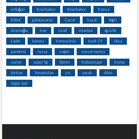
erdoğan
fenerbahce
fenerbahçe
fransa
futbol
galatasaray
Gazze
hayat
ilişki
imamoğlu
iran
israil
istanbul
işsizlik
kadın
korona
koronavirüs
kovit-19
libya
pandemi
rusya
salgın
sosyal medya
suriye
süper lig
tbmm
trabzonspor
trump
türkiye
Yunanistan
çin
çocuk
ölüm
özgür özel