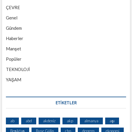
ÇEVRE
Genel
Gündem
Haberler
Manşet
Popüler
TEKNOLOJİ
YAŞAM
ETİKETLER
ab
abd
akdeniz
akp
almanya
aşı
Beşiktaş
Buse Gülin
chp
deprem
ekonomi