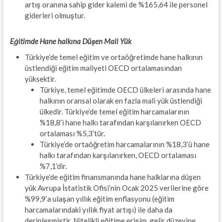
artış oranına sahip gider kalemi de %165,64 ile personel
giderleri olmuştur.
Eğitimde Hane halkına Düşen Mali Yük
Türkiye’de temel eğitim ve ortaöğretimde hane halkının
üstlendiği eğitim maliyeti OECD ortalamasından
yüksektir.
Türkiye, temel eğitimde OECD ülkeleri arasında hane
halkının oransal olarak en fazla mali yük üstlendiği
ülkedir. Türkiye’de temel eğitim harcamalarının
%18,8’i hane halkı tarafından karşılanırken OECD
ortalaması %5,3’tür.
Türkiye’de ortaöğretim harcamalarının %18,3’ü hane
halkı tarafından karşılanırken, OECD ortalaması
%7,1’dir.
Türkiye’de eğitim finansmanında hane halklarına düşen
yük Avrupa İstatistik Ofisi’nin Ocak 2025 verilerine göre
%99,9’a ulaşan yıllık eğitim enflasyonu (eğitim
harcamalarındaki yıllık fiyat artışı) ile daha da
derinleşmiştir. Nitelikli eğitime erişim, gelir düzeyine