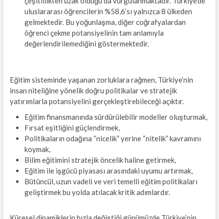
çeşitlilikten uzak olduğu da vurgulanmaktadır. Türkiye’de
uluslararası öğrencilerin %58,6’sı yalnızca 8 ülkeden
gelmektedir. Bu yoğunlaşma, diğer coğrafyalardan
öğrenci çekme potansiyelinin tam anlamıyla
değerlendirilemediğini göstermektedir.
Eğitim sisteminde yaşanan zorluklara rağmen, Türkiye’nin
insan niteliğine yönelik doğru politikalar ve stratejik
yatırımlarla potansiyelini gerçekleştirebileceği açıktır.
Eğitim finansmanında sürdürülebilir modeller oluşturmak,
Fırsat eşitliğini güçlendirmek,
Politikaların odağına “nicelik” yerine “nitelik” kavramını
koymak,
Bilim eğitimini stratejik öncelik haline getirmek,
Eğitim ile işgücü piyasası arasındaki uyumu artırmak,
Bütüncül, uzun vadeli ve veri temelli eğitim politikaları
geliştirmek bu yolda atılacak kritik adımlardır.
Küresel dinamiklerin hızla değiştiği günümüzde Türkiye’nin