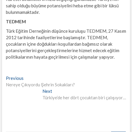
sahip olduğu büyüme potansiyelini heba etme gibi bir lüksü
bulunmamaktadır.
TEDMEM
Türk Eğitim Derneğinin düşünce kuruluşu TEDMEM, 27 Kasım
2012 tarihinde faaliyetlerine başlamıştır. TEDMEM,
çocukların içine doğdukları koşullardan bağımsız olarak
potansiyellerini gerçekleştirmelerine hizmet edecek eğitim
politikalarının hayata geçirilmesi için çalışmalar yapıyor.
Yazı
Previous
Previous
post:
Nereye Çıkıyordu Şehrin Sokakları?
gezinmesi
Next
Next
post:
Türkiye’de her dört çocuktan biri çalışıyor…