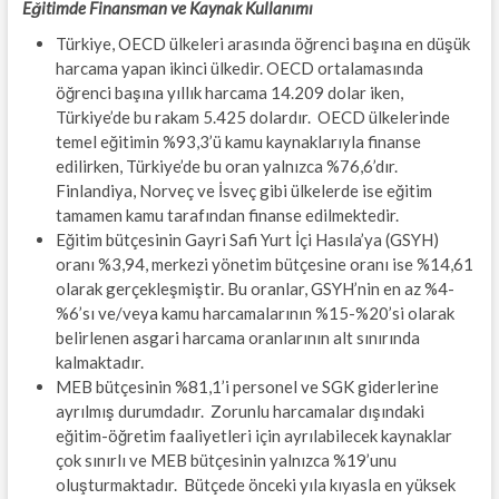
Eğitimde Finansman ve Kaynak Kullanımı
Türkiye, OECD ülkeleri arasında öğrenci başına en düşük
harcama yapan ikinci ülkedir. OECD ortalamasında
öğrenci başına yıllık harcama 14.209 dolar iken,
Türkiye’de bu rakam 5.425 dolardır. OECD ülkelerinde
temel eğitimin %93,3’ü kamu kaynaklarıyla finanse
edilirken, Türkiye’de bu oran yalnızca %76,6’dır.
Finlandiya, Norveç ve İsveç gibi ülkelerde ise eğitim
tamamen kamu tarafından finanse edilmektedir.
Eğitim bütçesinin Gayri Safi Yurt İçi Hasıla’ya (GSYH)
oranı %3,94, merkezi yönetim bütçesine oranı ise %14,61
olarak gerçekleşmiştir. Bu oranlar, GSYH’nin en az %4-
%6’sı ve/veya kamu harcamalarının %15-%20’si olarak
belirlenen asgari harcama oranlarının alt sınırında
kalmaktadır.
MEB bütçesinin %81,1’i personel ve SGK giderlerine
ayrılmış durumdadır. Zorunlu harcamalar dışındaki
eğitim-öğretim faaliyetleri için ayrılabilecek kaynaklar
çok sınırlı ve MEB bütçesinin yalnızca %19’unu
oluşturmaktadır. Bütçede önceki yıla kıyasla en yüksek