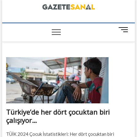
Skip
to
content
GazeteSanal
M
e
n
u
B
u
t
t
o
n
Türkiye’de her dört çocuktan biri
çalışıyor…
TÜİK 2024 Çocuk İstatistikleri: Her dört çocuktan biri