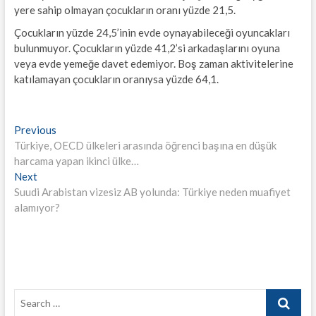
yere sahip olmayan çocukların oranı yüzde 21,5.
Çocukların yüzde 24,5’inin evde oynayabileceği oyuncakları
bulunmuyor. Çocukların yüzde 41,2’si arkadaşlarını oyuna
veya evde yemeğe davet edemiyor. Boş zaman aktivitelerine
katılamayan çocukların oranıysa yüzde 64,1.
Yazı
Previous
Previous
post:
Türkiye, OECD ülkeleri arasında öğrenci başına en düşük
gezinmesi
harcama yapan ikinci ülke…
Next
Next
post:
Suudi Arabistan vizesiz AB yolunda: Türkiye neden muafiyet
alamıyor?
Search
…