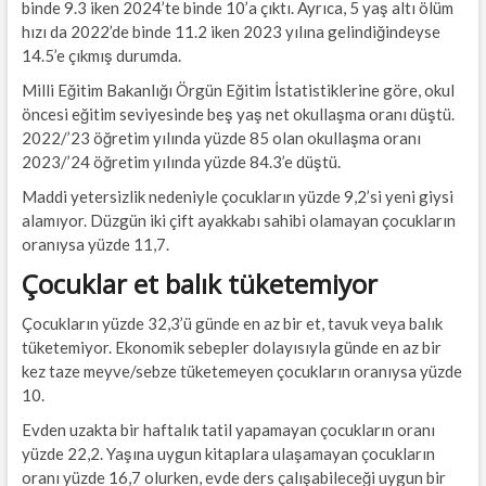
binde 9.3 iken 2024’te binde 10’a çıktı. Ayrıca, 5 yaş altı ölüm
hızı da 2022’de binde 11.2 iken 2023 yılına gelindiğindeyse
14.5’e çıkmış durumda.
Milli Eğitim Bakanlığı Örgün Eğitim İstatistiklerine göre, okul
öncesi eğitim seviyesinde beş yaş net okullaşma oranı düştü.
2022/’23 öğretim yılında yüzde 85 olan okullaşma oranı
2023/’24 öğretim yılında yüzde 84.3’e düştü.
Maddi yetersizlik nedeniyle çocukların yüzde 9,2’si yeni giysi
alamıyor. Düzgün iki çift ayakkabı sahibi olamayan çocukların
oranıysa yüzde 11,7.
Çocuklar et balık tüketemiyor
Çocukların yüzde 32,3’ü günde en az bir et, tavuk veya balık
tüketemiyor. Ekonomik sebepler dolayısıyla günde en az bir
kez taze meyve/sebze tüketemeyen çocukların oranıysa yüzde
10.
Evden uzakta bir haftalık tatil yapamayan çocukların oranı
yüzde 22,2. Yaşına uygun kitaplara ulaşamayan çocukların
oranı yüzde 16,7 olurken, evde ders çalışabileceği uygun bir