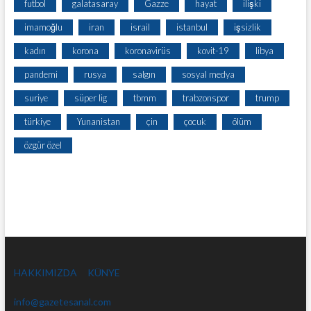
futbol
galatasaray
Gazze
hayat
ilişki
imamoğlu
iran
israil
istanbul
işsizlik
kadın
korona
koronavirüs
kovit-19
libya
pandemi
rusya
salgın
sosyal medya
suriye
süper lig
tbmm
trabzonspor
trump
türkiye
Yunanistan
çin
çocuk
ölüm
özgür özel
HAKKIMIZDA
KÜNYE
info@gazetesanal.com