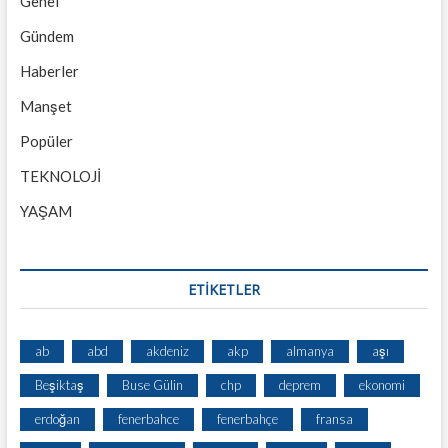
Genel
Gündem
Haberler
Manşet
Popüler
TEKNOLOJİ
YAŞAM
ETİKETLER
ab
abd
akdeniz
akp
almanya
aşı
Beşiktaş
Buse Gülin
chp
deprem
ekonomi
erdoğan
fenerbahce
fenerbahçe
fransa