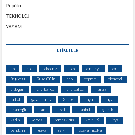
Popüler
TEKNOLOJİ
YAŞAM
ETİKETLER
ab
abd
akdeniz
akp
almanya
aşı
Beşiktaş
Buse Gülin
chp
deprem
ekonomi
erdoğan
fenerbahce
fenerbahçe
fransa
futbol
galatasaray
Gazze
hayat
ilişki
imamoğlu
iran
israil
istanbul
işsizlik
kadın
korona
koronavirüs
kovit-19
libya
pandemi
rusya
salgın
sosyal medya