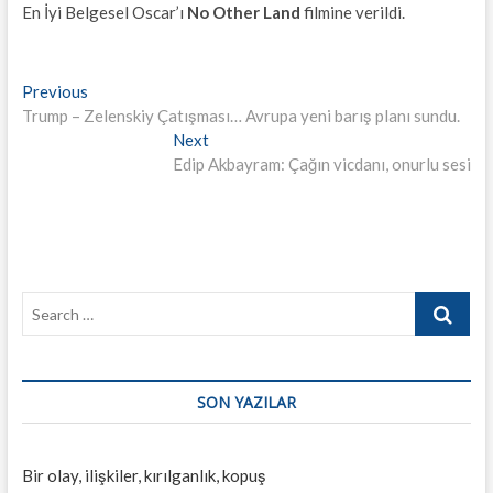
En İyi Belgesel Oscar’ı
No Other Land
filmine verildi.
Yazı
Previous
Previous
post:
Trump – Zelenskiy Çatışması… Avrupa yeni barış planı sundu.
gezinmesi
Next
Next
post:
Edip Akbayram: Çağın vicdanı, onurlu sesi
Search
…
SON YAZILAR
Bir olay, ilişkiler, kırılganlık, kopuş