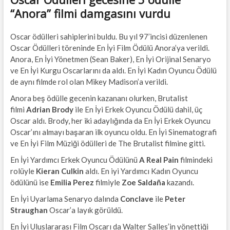
“Anora” filmi damgasını vurdu
Oscar ödülleri sahiplerini buldu. Bu yıl 97’incisi düzenlenen
Oscar Ödülleri töreninde En İyi Film Ödülü Anora’ya verildi.
Anora, En İyi Yönetmen (Sean Baker), En İyi Orijinal Senaryo
ve En İyi Kurgu Oscarlarını da aldı. En İyi Kadın Oyuncu Ödülü
de aynı filmde rol olan Mikey Madison’a verildi.
Anora beş ödülle gecenin kazananı olurken, Brutalist
filmi
Adrian Brody
ile En İyi Erkek Oyuncu Ödülü dahil, üç
Oscar aldı. Brody, her iki adaylığında da En İyi Erkek Oyuncu
Oscar’ını almayı başaran ilk oyuncu oldu. En İyi Sinematografi
ve En İyi Film Müziği ödülleri de The Brutalist filmine gitti.
En İyi Yardımcı Erkek Oyuncu Ödülünü
A Real Pain
filmindeki
rolüyle
Kieran Culkin
aldı. En iyi Yardımcı Kadın Oyuncu
ödülünü ise
Emilia Perez
filmiyle
Zoe Saldaña
kazandı.
En İyi Uyarlama Senaryo dalında
Conclave
ile
Peter
Straughan
Oscar’a layık görüldü.
En İyi Uluslararası Film Oscarı da Walter Salles’in yönettiği