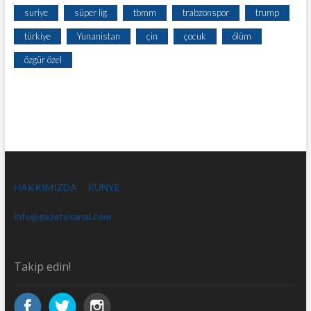
suriye
süper lig
tbmm
trabzonspor
trump
türkiye
Yunanistan
çin
çocuk
ölüm
özgür özel
HAKKIMIZDA
KÜNYE
info@gazetesanal.com
Takip edin!