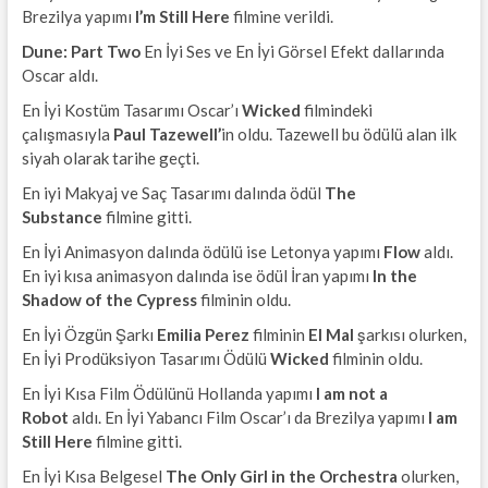
Brezilya yapımı
I’m Still Here
filmine verildi.
Dune: Part Two
En İyi Ses ve En İyi Görsel Efekt dallarında
Oscar aldı.
En İyi Kostüm Tasarımı Oscar’ı
Wicked
filmindeki
çalışmasıyla
Paul Tazewell’
in oldu. Tazewell bu ödülü alan ilk
siyah olarak tarihe geçti.
En iyi Makyaj ve Saç Tasarımı dalında ödül
The
Substance
filmine gitti.
En İyi Animasyon dalında ödülü ise Letonya yapımı
Flow
aldı.
En iyi kısa animasyon dalında ise ödül İran yapımı
In the
Shadow of the Cypress
filminin oldu.
En İyi Özgün Şarkı
Emilia Perez
filminin
El Mal
şarkısı olurken,
En İyi Prodüksiyon Tasarımı Ödülü
Wicked
filminin oldu.
En İyi Kısa Film Ödülünü Hollanda yapımı
I am not a
Robot
aldı. En İyi Yabancı Film Oscar’ı da Brezilya yapımı
I am
Still Here
filmine gitti.
En İyi Kısa Belgesel
The Only Girl in the Orchestra
olurken,