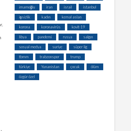
imamoğlu
iran
israil
istanbul
işsizlik
kadın
kemal aslan
r.
korona
koronavirüs
kovit-19
libya
pandemi
rusya
salgın
n
sosyal medya
suriye
süper lig
tbmm
trabzonspor
trump
türkiye
Yunanistan
çocuk
ölüm
özgür özel