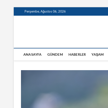
Skip
Perşembe, Ağustos 06, 2026
to
content
GazeteSanal
ANASAYFA
GÜNDEM
HABERLER
YAŞAM