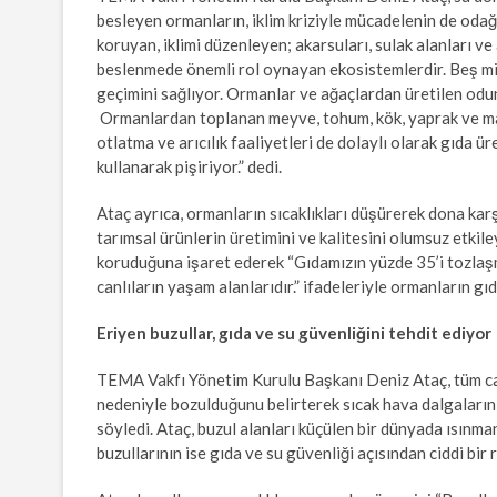
besleyen ormanların, iklim kriziyle mücadelenin de odağın
koruyan, iklimi düzenleyen; akarsuları, sulak alanları v
beslenmede önemli rol oynayan ekosistemlerdir. Beş mi
geçimini sağlıyor. Ormanlar ve ağaçlardan üretilen odun 
Ormanlardan toplanan meyve, tohum, kök, yaprak ve man
otlatma ve arıcılık faaliyetleri de dolaylı olarak gıda ü
kullanarak pişiriyor.” dedi.
Ataç ayrıca, ormanların sıcaklıkları düşürerek dona karş
tarımsal ürünlerin üretimini ve kalitesini olumsuz etkile
koruduğuna işaret ederek “Gıdamızın yüzde 35’i tozlaşm
canlıların yaşam alanlarıdır.” ifadeleriyle ormanların g
Eriyen buzullar, gıda ve su güvenliğini tehdit ediyor
TEMA Vakfı Yönetim Kurulu Başkanı Deniz Ataç, tüm can
nedeniyle bozulduğunu belirterek sıcak hava dalgalarının
söyledi. Ataç, buzul alanları küçülen bir dünyada ısınma
buzullarının ise gıda ve su güvenliği açısından ciddi bir 