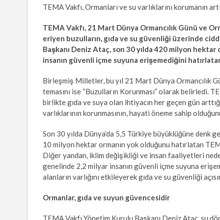
TEMA Vakfı, Ormanları ve su varlıklarını korumanın artık
TEMA Vakfı, 21 Mart Dünya Ormancılık Günü ve Orma
eriyen buzulların, gıda ve su güvenliği üzerinde cid
Başkanı Deniz Ataç, son 30 yılda 420 milyon hektar o
insanın güvenli içme suyuna erişemediğini hatırlatara
Birleşmiş Milletler, bu yıl 21 Mart Dünya Ormancılık 
temasını ise “Buzulların Korunması” olarak belirledi. T
birlikte gıda ve suya olan ihtiyacın her geçen gün artt
varlıklarının korunmasının, hayati öneme sahip olduğun
Son 30 yılda Dünya’da 5,5 Türkiye büyüklüğüne denk gel
10 milyon hektar ormanın yok olduğunu hatırlatan TEMA 
Diğer yandan, iklim değişikliği ve insan faaliyetleri ne
genelinde 2,2 milyar insanın güvenli içme suyuna erişemed
alanların varlığını etkileyerek gıda ve su güvenliği açıs
Ormanlar, gıda ve suyun güvencesidir
TEMA Vakfı Yönetim Kurulu Başkanı Deniz Ataç, su döngü