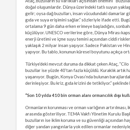
Ataç, buzulların su varlıkları açısından önemini “Buzulla
doğal oluşumlardır. Dünya üzerindeki tatlı suyun yaklaş
gelir; oysa dağ buzulları, insan vücudundaki damarlar gi
gıda ve suya erişimini sağlar.” sözleriyle ifade etti. B
ortalama 9 gün daha erken erimeye başladığını, sonbah
küçülüyor. UNESCO verilerine göre, Dünya Mirası kapsam
enerji üretimi ve içme suyu temini açısından ciddi risk
yaklaşık 2 milyar insan yaşıyor. Sadece Pakistan ve Hin
yapıyor. Bu tablo, konunun küresel boyutunu açıkça ort
Türkiye’deki mevcut duruma da dikkat çeken Ataç, “Cilo 
buzullar ise yüzde 40’tan fazla küçüldü. Kuraklık artık h
yaşanıyor. Bugün, Konya Ovası’nda bulunan barajlardaki
derinleşiyor. Bu kriz, gıda krizini de tetikliyor.” şeklind
“Son 10 yılda 410 bin orman alanı ormancılık dışı kull
Ormanların korunması ve orman varlığının artırılması, i
arasında gösteriliyor. TEMA Vakfı Yönetim Kurulu Başka
buzulların ise iklim koruma ve su güvenliği açısından hay
diğer yandan yangınlarla yok edilen ormanlar nedeniyle