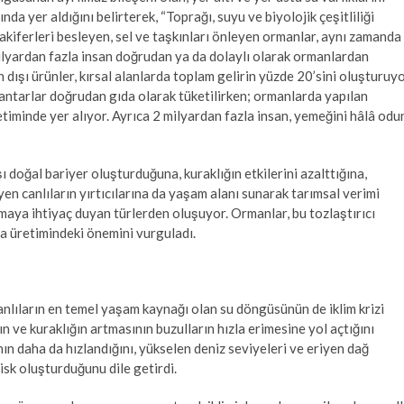
da yer aldığını belirterek, “Toprağı, suyu ve biyolojik çeşitliliği
e akiferleri besleyen, sel ve taşkınları önleyen ormanlar, aynı zamanda
lyardan fazla insan doğrudan ya da dolaylı olarak ormanlardan
dışı ürünler, kırsal alanlarda toplam gelirin yüzde 20’sini oluşturuyo
tarlar doğrudan gıda olarak tüketilirken; ormanlarda yapılan
retiminde yer alıyor. Ayrıca 2 milyardan fazla insan, yemeğini hâlâ odu
ı doğal bariyer oluşturduğuna, kuraklığın etkilerini azalttığına,
yen canlıların yırtıcılarına da yaşam alanı sunarak tarımsal verimi
aya ihtiyaç duyan türlerden oluşuyor. Ormanlar, bu tozlaştırıcı
ıda üretimindeki önemini vurguladı.
lıların en temel yaşam kaynağı olan su döngüsünün de iklim krizi
 ve kuraklığın artmasının buzulların hızla erimesine yol açtığını
nın daha da hızlandığını, yükselen deniz seviyeleri ve eriyen dağ
risk oluşturduğunu dile getirdi.