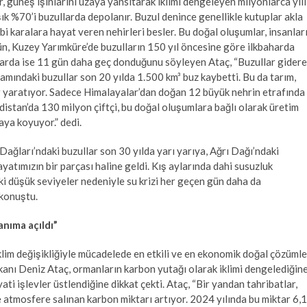
r, güneş ışınlarını uzaya yansıtarak iklimi dengeleyen milyonlarca yıll
ık %70’i buzullarda depolanır. Buzul denince genellikle kutuplar akla
bi karalara hayat veren nehirleri besler. Bu doğal oluşumlar, insanlar
ugün, Kuzey Yarımküre’de buzulların 150 yıl öncesine göre ilkbaharda
arda ise 11 gün daha geç donduğunu söyleyen Ataç, “Buzullar gider
ındaki buzullar son 20 yılda 1.500 km³ buz kaybetti. Bu da tarım,
ler yaratıyor. Sadece Himalayalar’dan doğan 12 büyük nehrin etrafında
distan’da 130 milyon çiftçi, bu doğal oluşumlara bağlı olarak üretim
aya koyuyor.” dedi.
Dağları’ndaki buzullar son 30 yılda yarı yarıya, Ağrı Dağı’ndaki
ayatımızın bir parçası haline geldi. Kış aylarında dahi susuzluk
 düşük seviyeler nedeniyle su krizi her geçen gün daha da
e konuştu.
anıma açıldı”
klim değişikliğiyle mücadelede en etkili ve en ekonomik doğal çözümle
nı Deniz Ataç, ormanların karbon yutağı olarak iklimi dengelediğine
ati işlevler üstlendiğine dikkat çekti. Ataç, “Bir yandan tahribatlar,
 atmosfere salınan karbon miktarı artıyor. 2024 yılında bu miktar 6,