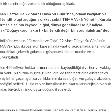
 bir tercih değil, zorunluluk olduğunu açıkladı.
n Haftası ile 22 Mart Dünya Su Günü’nde, orman kayıpları ve
di tehdit oluşturduğuna dikkat çekti.
TEMA Vakfı Yönetim Kurulu
rman alanının kaybedildiğini, dünya genelinde ise 2,2 milyar
k “Doğayı korumak artık bir tercih değil, bir zorunluluktur.” dedi
Günü’nün temasını “Ormanlar ve Gıda”, 22 Mart Dünya Su Günü’nün
EMA Vakfı, bu iki özel gün kapsamında yaptığı açıklamada, artan nüfus
ığına dikkat çekerek gıdamızın güvencesi olan ormanlar ve su
u vurguladı.
en 420 milyon hektar orman alanının kaybedildiğini ve her yıl yaklaş
Vakfı, bu durumun gıda güvenliğini de tehdit ettiğine dikkat çekti.
deniyle her geçen gün su varlıklarının da azaldığını vurgulayarak, düny
iğini belirtti. Hızla eriyen buzulların ise akarsuların rejimini ve sul
ından büyük bir risk oluşturduğunu ifade etti.
sünün ayrılmaz bileşeni olan, yer altı ve yer üstü su varlıklarını