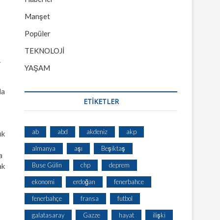
Manşet
Popüler
TEKNOLOJİ
.
YAŞAM
la
ETİKETLER
ab
abd
akdeniz
akp
ık
almanya
aşı
Beşiktaş
a
Buse Gülin
chp
deprem
ak
ekonomi
erdoğan
fenerbahce
fenerbahçe
fransa
futbol
galatasaray
Gazze
hayat
ilişki