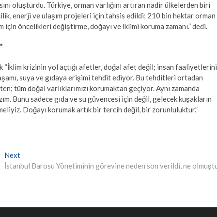
nı oluşturdu. Türkiye, orman varlığını artıran nadir ülkelerden biri
ik, enerji ve ulaşım projeleri için tahsis edildi; 210 bin hektar orman
m için öncelikleri değiştirme, doğayı ve iklimi koruma zamanı.” dedi.
”
klim krizinin yol açtığı afetler, doğal afet değil; insan faaliyetlerin
şamı, suya ve gıdaya erişimi tehdit ediyor. Bu tehditleri ortadan
kten; tüm doğal varlıklarımızı korumaktan geçiyor. Aynı zamanda
zım. Bunu sadece gıda ve su güvencesi için değil, gelecek kuşakların
iyiz. Doğayı korumak artık bir tercih değil, bir zorunluluktur.”
Next
Next
post:
İstanbul Barosu Yönetiminin görevine neden son verildi, ne olmuşt