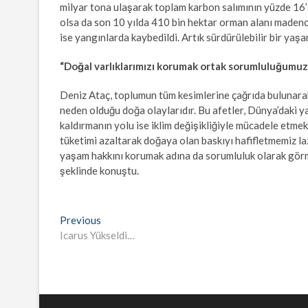
milyar tona ulaşarak toplam karbon salımının yüzde 16’sı
olsa da son 10 yılda 410 bin hektar orman alanı madencil
ise yangınlarda kaybedildi. Artık sürdürülebilir bir yaşa
“Doğal varlıklarımızı korumak ortak sorumluluğumuz
Deniz Ataç, toplumun tüm kesimlerine çağrıda bulunarak “İ
neden olduğu doğa olaylarıdır. Bu afetler, Dünya’daki ya
kaldırmanın yolu ise iklim değişikliğiyle mücadele etme
tüketimi azaltarak doğaya olan baskıyı hafifletmemiz la
yaşam hakkını korumak adına da sorumluluk olarak görmel
şeklinde konuştu.
Yazı
Previous
Previous
post:
Icarus Yükseldi…
gezinmesi