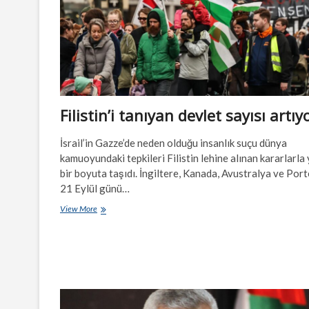
Filistin’i tanıyan devlet sayısı artıy
İsrail’in Gazze’de neden olduğu insanlık suçu dünya
kamuoyundaki tepkileri Filistin lehine alınan kararlarla 
bir boyuta taşıdı. İngiltere, Kanada, Avustralya ve Port
21 Eylül günü…
Filistin’i
View More
tanıyan
devlet
sayısı
artıyor