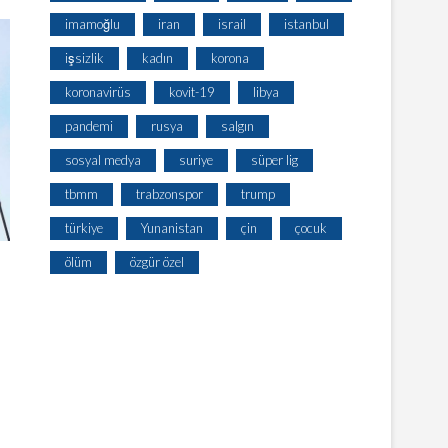
imamoğlu
iran
israil
istanbul
işsizlik
kadın
korona
koronavirüs
kovit-19
libya
pandemi
rusya
salgın
sosyal medya
suriye
süper lig
tbmm
trabzonspor
trump
türkiye
Yunanistan
çin
çocuk
ölüm
özgür özel