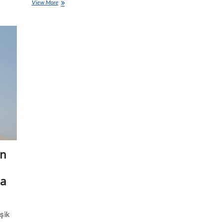
İsrail
View More
ile
ilişkileri
normalleştiren
ülke
sayısı
artacak!…
en
ma
şik