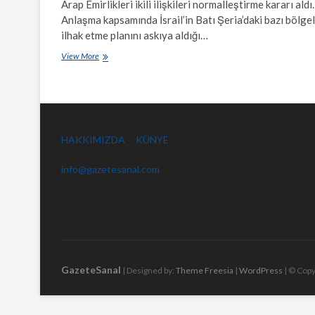
Arap Emirlikleri ikili ilişkileri normalleştirme kararı aldı.
Anlaşma kapsamında İsrail’in Batı Şeria’daki bazı bölgel
ilhak etme planını askıya aldığı…
İsrail
View More
ve
BAE
ikili
ilişkilerin
tamamen
normalleştirilmesi
HAKKIMIZDA
KÜNYE
için
anlaşmaya
info@gazetesanal.com
vardı…
Filistin
lideri
Abbas:
Anlaşma
Filistin
halkına
ihanet…
GazeteSanal
| Designed by:
Theme Freesia
|
WordPress
| © Copy