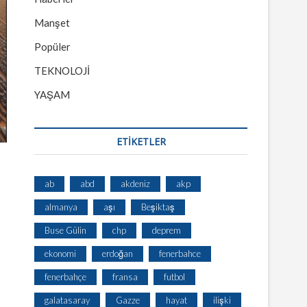
Manşet
Popüler
TEKNOLOJİ
YAŞAM
ETİKETLER
ab
abd
akdeniz
akp
almanya
aşı
Beşiktaş
Buse Gülin
chp
deprem
ekonomi
erdoğan
fenerbahce
fenerbahçe
fransa
futbol
galatasaray
Gazze
hayat
ilişki