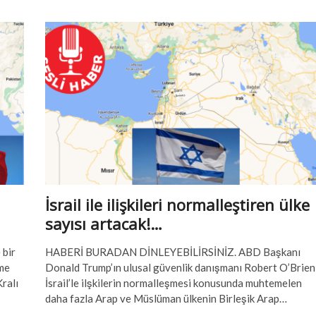
BAE
ve
Bahreyn
arasındaki
anlaşma,
bölgeyi
nasıl
etkileyecek?…
İsrail ile ilişkileri normalleştiren ülke
sayısı artacak!…
 bir
HABERİ BURADAN DİNLEYEBİLİRSİNİZ. ABD Başkanı
rme
Donald Trump’ın ulusal güvenlik danışmanı Robert O’Brien
ralı
İsrail’le ilşkilerin normalleşmesi konusunda muhtemelen
daha fazla Arap ve Müslüman ülkenin Birleşik Arap…