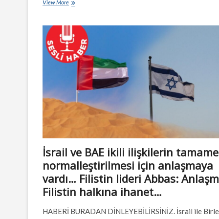
Bahreyn
View More
ve
İsrail’den
ilişkileri
normalleştirme
kararı…
İsrail ve BAE ikili ilişkilerin tamam
normalleştirilmesi için anlaşmaya
vardı… Filistin lideri Abbas: Anlaş
Filistin halkına ihanet…
HABERİ BURADAN DİNLEYEBİLİRSİNİZ. İsrail ile Birle