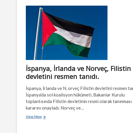
İsmail
Haniye,
Tahran’da
düzenlenen
saldırıda
öldürüldü
İspanya, İrlanda ve Norveç, Filistin
devletini resmen tanıdı.
İspanya, İrlanda ve N, orveç Filistin devletini resmen tan
İspanya’da sol koalisyon hükümeti, Bakanlar Kurulu
toplantısında Filistin devletinin resmi olarak tanınması
kararını onayladı. Norveç ve…
İspanya,
View More
İrlanda
ve
Norveç,