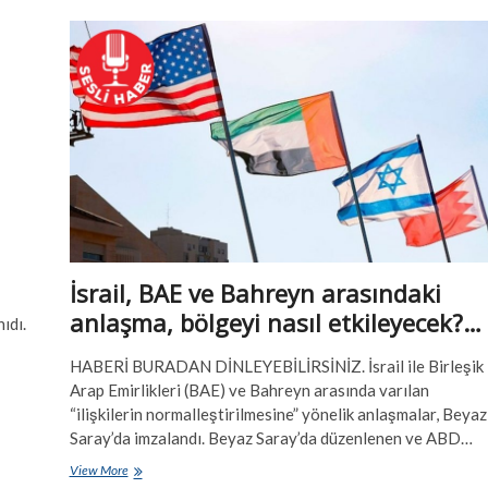
“Tüm
Gözler
Refah’ta”
İsrail, BAE ve Bahreyn arasındaki
anlaşma, bölgeyi nasıl etkileyecek?…
ıdı.
HABERİ BURADAN DİNLEYEBİLİRSİNİZ. İsrail ile Birleşik
Arap Emirlikleri (BAE) ve Bahreyn arasında varılan
“ilişkilerin normalleştirilmesine” yönelik anlaşmalar, Beyaz
Saray’da imzalandı. Beyaz Saray’da düzenlenen ve ABD…
İsrail,
View More