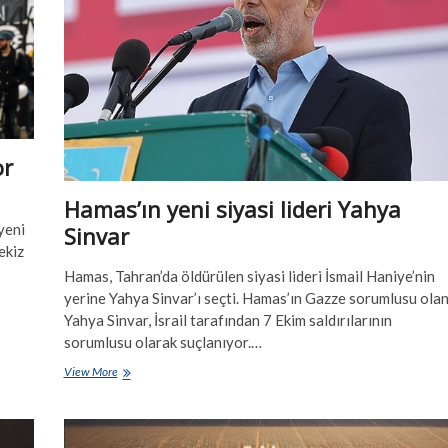
or
Hamas’ın yeni siyasi lideri Yahya
yeni
Sinvar
ekiz
Hamas, Tahran’da öldürülen siyasi lideri İsmail Haniye’nin
yerine Yahya Sinvar’ı seçti. Hamas’ın Gazze sorumlusu ola
Yahya Sinvar, İsrail tarafından 7 Ekim saldırılarının
sorumlusu olarak suçlanıyor.…
Hamas’ın
View More
yeni
siyasi
lideri
Yahya