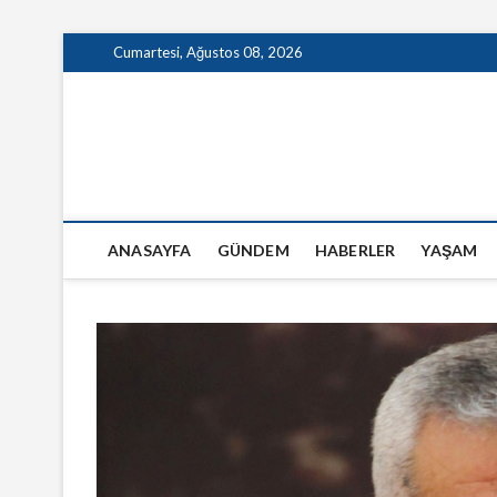
Skip
Cumartesi, Ağustos 08, 2026
to
content
GazeteSanal
ANASAYFA
GÜNDEM
HABERLER
YAŞAM