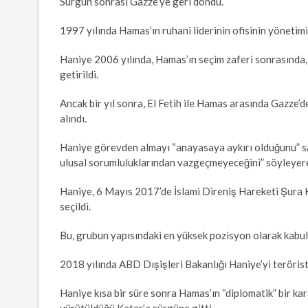
Sürgün sonrası Gazze’ye geri döndü.
1997 yılında Hamas’ın ruhani liderinin ofisinin yönetimi
Haniye 2006 yılında, Hamas’ın seçim zaferi sonrasında,
getirildi.
Ancak bir yıl sonra, El Fetih ile Hamas arasında Gazze
alındı.
Haniye görevden almayı “anayasaya aykırı olduğunu” sav
ulusal sorumluluklarından vazgeçmeyeceğini” söyleyer
Haniye, 6 Mayıs 2017’de İslami Direniş Hareketi Şura K
seçildi.
Bu, grubun yapısındaki en yüksek pozisyon olarak kabul 
2018 yılında ABD Dışişleri Bakanlığı Haniye’yi terörist
Haniye kısa bir süre sonra Hamas’ın “diplomatik” bir kar
yürütüldüğü Katar’a sürgüne gitti.