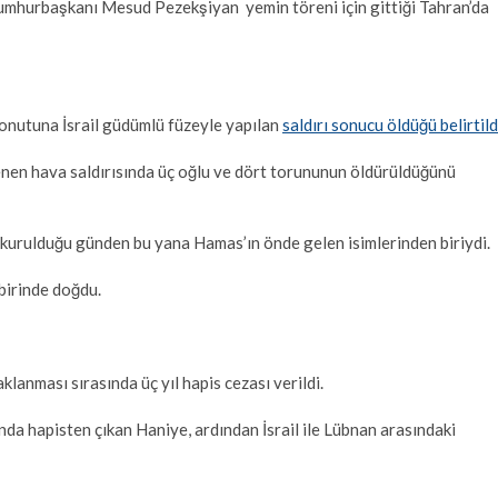
Cumhurbaşkanı Mesud Pezekşiyan yemin töreni için gittiği Tahran’da
onutuna İsrail güdümlü füzeyle yapılan
saldırı sonucu öldüğü belirtild
enen hava saldırısında üç oğlu ve dört torununun öldürüldüğünü
n kurulduğu günden bu yana Hamas’ın önde gelen isimlerinden biriydi.
birinde doğdu.
aklanması sırasında üç yıl hapis cezası verildi.
da hapisten çıkan Haniye, ardından İsrail ile Lübnan arasındaki