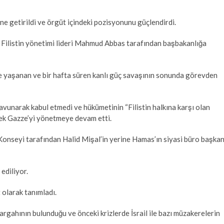
ne getirildi ve örgüt içindeki pozisyonunu güçlendirdi.
 Filistin yönetimi lideri Mahmud Abbas tarafından başbakanlığa
’de yaşanan ve bir hafta süren kanlı güç savaşının sonunda görevden
unarak kabul etmedi ve hükümetinin “Filistin halkına karşı olan
ek Gazze’yi yönetmeye devam etti.
onseyi tarafından Halid Mişal’in yerine Hamas’ın siyasi büro başkan
ediliyor.
 olarak tanımladı.
argahının bulunduğu ve önceki krizlerde İsrail ile bazı müzakerelerin