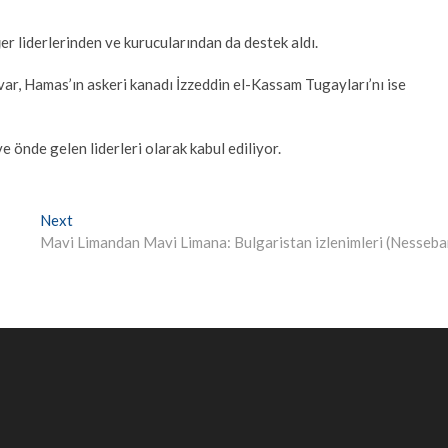
 liderlerinden ve kurucularından da destek aldı.
var, Hamas’ın askeri kanadı İzzeddin el-Kassam Tugayları’nı ise
önde gelen liderleri olarak kabul ediliyor.
Next
Next
post:
Mavi Limandan Mavi Limana: Bulgaristan izlenimleri (Nesseba