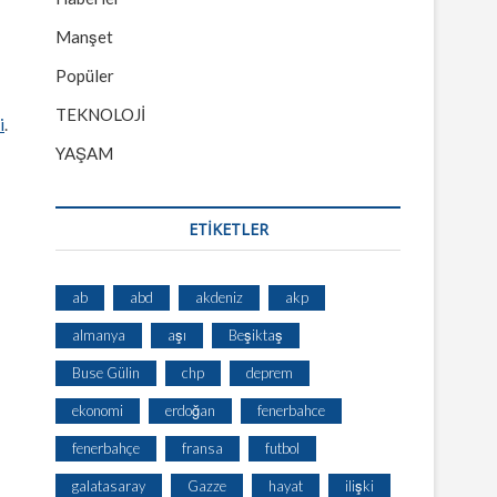
Manşet
Popüler
TEKNOLOJİ
i
.
YAŞAM
ETİKETLER
ab
abd
akdeniz
akp
almanya
aşı
Beşiktaş
Buse Gülin
chp
deprem
ekonomi
erdoğan
fenerbahce
fenerbahçe
fransa
futbol
galatasaray
Gazze
hayat
ilişki