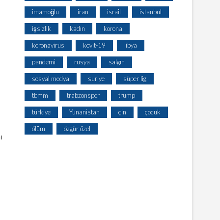
imamoğlu
iran
israil
istanbul
işsizlik
kadın
korona
koronavirüs
kovit-19
libya
pandemi
rusya
salgın
sosyal medya
suriye
süper lig
tbmm
trabzonspor
trump
türkiye
Yunanistan
çin
çocuk
ölüm
özgür özel
ı