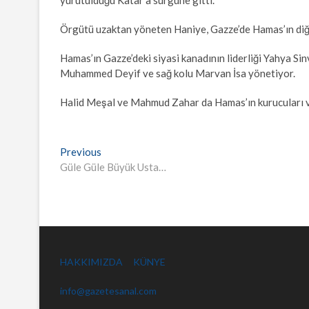
Örgütü uzaktan yöneten Haniye, Gazze’de Hamas’ın diğer
Hamas’ın Gazze’deki siyasi kanadının liderliği Yahya Sin
Muhammed Deyif ve sağ kolu Marvan İsa yönetiyor.
Halid Meşal ve Mahmud Zahar da Hamas’ın kurucuları ve 
Yazı
Previous
Previous
post:
Güle Güle Büyük Usta…
gezinmesi
HAKKIMIZDA
KÜNYE
info@gazetesanal.com