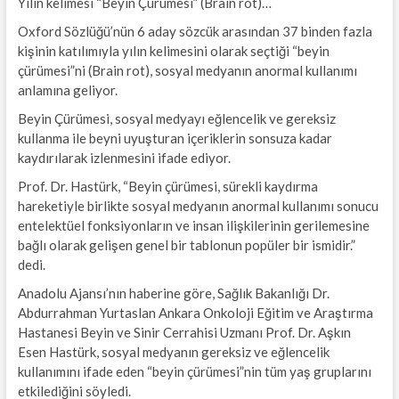
Yılın kelimesi “Beyin Çürümesi”
(Brain rot)…
Oxford Sözlüğü’nün 6 aday sözcük arasından 37 binden fazla
kişinin katılımıyla yılın kelimesini olarak seçtiği “beyin
çürümesi”ni (Brain rot), sosyal medyanın anormal kullanımı
anlamına geliyor.
Beyin Çürümesi, sosyal medyayı eğlencelik ve gereksiz
kullanma ile beyni uyuşturan içeriklerin sonsuza kadar
kaydırılarak izlenmesini ifade ediyor.
Prof. Dr. Hastürk, “Beyin çürümesi, sürekli kaydırma
hareketiyle birlikte sosyal medyanın anormal kullanımı sonucu
entelektüel fonksiyonların ve insan ilişkilerinin gerilemesine
bağlı olarak gelişen genel bir tablonun popüler bir ismidir.”
dedi.
Anadolu Ajansı’nın haberine göre, Sağlık Bakanlığı Dr.
Abdurrahman Yurtaslan Ankara Onkoloji Eğitim ve Araştırma
Hastanesi Beyin ve Sinir Cerrahisi Uzmanı Prof. Dr. Aşkın
Esen Hastürk, sosyal medyanın gereksiz ve eğlencelik
kullanımını ifade eden “beyin çürümesi”nin tüm yaş gruplarını
etkilediğini söyledi.