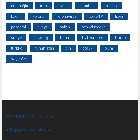
imamoğlu
iran
israil
istanbul
işsizlik
kadın
korona
koronavirüs
kovit-19
libya
pandemi
rusya
salgın
sosyal medya
suriye
süper lig
tbmm
trabzonspor
trump
türkiye
Yunanistan
çin
çocuk
ölüm
özgür özel
HAKKIMIZDA
KÜNYE
info@gazetesanal.com