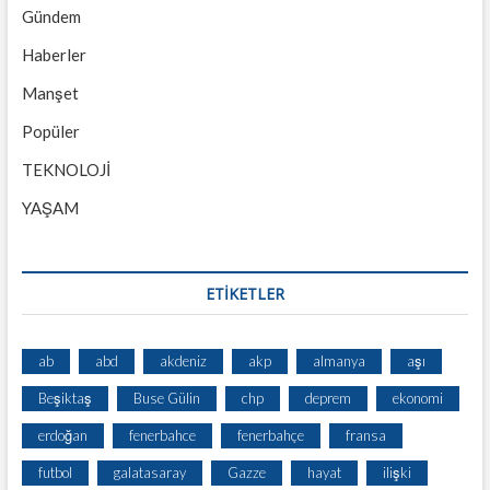
Gündem
Haberler
Manşet
Popüler
TEKNOLOJİ
YAŞAM
ETİKETLER
ab
abd
akdeniz
akp
almanya
aşı
Beşiktaş
Buse Gülin
chp
deprem
ekonomi
erdoğan
fenerbahce
fenerbahçe
fransa
futbol
galatasaray
Gazze
hayat
ilişki