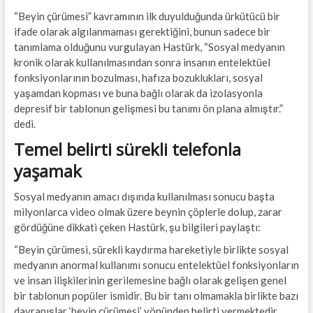
“Beyin çürümesi” kavramının ilk duyulduğunda ürkütücü bir
ifade olarak algılanmaması gerektiğini, bunun sadece bir
tanımlama olduğunu vurgulayan Hastürk, “Sosyal medyanın
kronik olarak kullanılmasından sonra insanın entelektüel
fonksiyonlarının bozulması, hafıza bozuklukları, sosyal
yaşamdan kopması ve buna bağlı olarak da izolasyonla
depresif bir tablonun gelişmesi bu tanımı ön plana almıştır.”
dedi.
Temel belirti sürekli telefonla
yaşamak
Sosyal medyanın amacı dışında kullanılması sonucu başta
milyonlarca video olmak üzere beynin çöplerle dolup, zarar
gördüğüne dikkati çeken Hastürk, şu bilgileri paylaştı:
“Beyin çürümesi, sürekli kaydırma hareketiyle birlikte sosyal
medyanın anormal kullanımı sonucu entelektüel fonksiyonların
ve insan ilişkilerinin gerilemesine bağlı olarak gelişen genel
bir tablonun popüler ismidir. Bu bir tanı olmamakla birlikte bazı
davranışlar ‘beyin çürümesi’ yönünden belirti vermektedir.