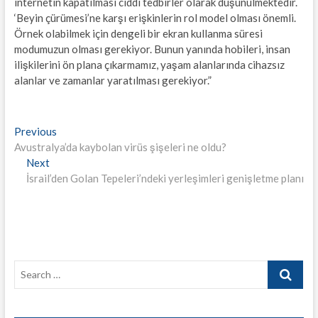
internetin kapatılması ciddi tedbirler olarak düşünülmektedir.
‘Beyin çürümesi’ne karşı erişkinlerin rol model olması önemli.
Örnek olabilmek için dengeli bir ekran kullanma süresi
modumuzun olması gerekiyor. Bunun yanında hobileri, insan
ilişkilerini ön plana çıkarmamız, yaşam alanlarında cihazsız
alanlar ve zamanlar yaratılması gerekiyor.”
Yazı
Previous
Previous
post:
Avustralya’da kaybolan virüs şişeleri ne oldu?
gezinmesi
Next
Next
post:
İsrail’den Golan Tepeleri’ndeki yerleşimleri genişletme planı
Search
…