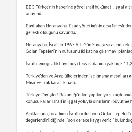
BBC Türkçe’nin haberine göre İsrail hükümeti, işgal alt
onayladı.
Başbakan Netanyahu, Esad yönetiminin devrilmesinden sonr
gerekli olduğunu savundu.
Netanyahu, İsrail’in 1967 Altı Gün Savaşı sırasında ele 
Golan Tepeleri’nin nüfusunu iki katına çıkarmayı planladı
İsrail demografik büyümeyi teşvik planına yaklaşık 11,2 
Türkiye’den ve Arap ülkelerinden ise kınama mesajları gel
Mısır ve Irak kararı kınadı.
Türkiye Dışişleri Bakanlığı’ndan yapılan yazılı açıklamada
konusu karar, İsrail’in işgal yoluyla sınırlarını büyütme 
Açıklamada, bu adımın İsrail ordusunun Golan Tepeleri’ne
değerlendirildiğinde, “son derece kaygı verici” bulundu