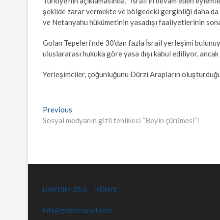
Türkiye’nin açıklamasında, “İsrail’in devam eden eylemler
şekilde zarar vermekte ve bölgedeki gerginliği daha da a
ve Netanyahu hükümetinin yasadışı faaliyetlerinin sona 
Golan Tepeleri’nde 30’dan fazla İsrail yerleşimi bulunuy
uluslararası hukuka göre yasa dışı kabul ediliyor, ancak İ
Yerleşimciler, çoğunluğunu Dürzi Arapların oluşturduğu y
Yazı
Previous
Previous
post:
Sosyal medyanın gizli tehlikesi “Beyin çürümesi”!
gezinmesi
HAKKIMIZDA
KÜNYE
info@gazetesanal.com