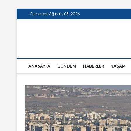
Skip
Cumartesi, Ağustos 08, 2026
to
content
GazeteSanal
ANASAYFA
GÜNDEM
HABERLER
YAŞAM