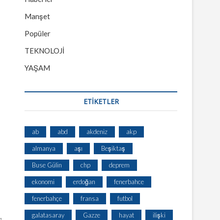
Manşet
Popüler
TEKNOLOJİ
YAŞAM
ETİKETLER
ab
abd
akdeniz
akp
almanya
aşı
Beşiktaş
Buse Gülin
chp
deprem
ekonomi
erdoğan
fenerbahce
fenerbahçe
fransa
futbol
galatasaray
Gazze
hayat
ilişki