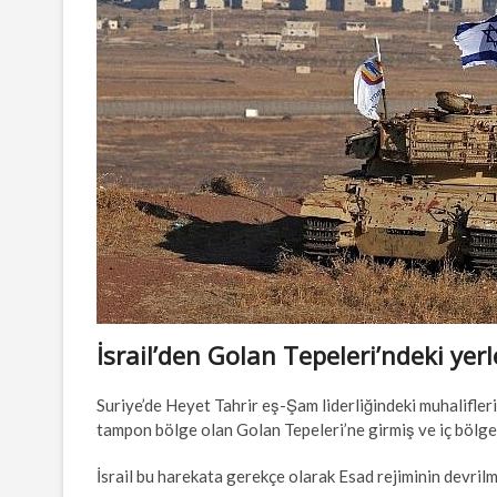
İsrail’den Golan Tepeleri’ndeki yer
Suriye’de Heyet Tahrir eş-Şam liderliğindeki muhalifleri
tampon bölge olan Golan Tepeleri’ne girmiş ve iç bölge
İsrail bu harekata gerekçe olarak Esad rejiminin devri