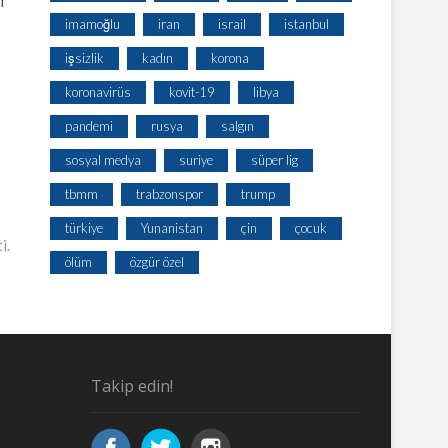
i
imamoğlu
iran
israil
istanbul
işsizlik
kadın
korona
koronavirüs
kovit-19
libya
pandemi
rusya
salgın
sosyal medya
suriye
süper lig
tbmm
trabzonspor
trump
türkiye
Yunanistan
çin
çocuk
i.
ölüm
özgür özel
Takip edin!