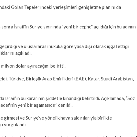
ındaki Golan Tepeleri’ndeki yerleşimleri genişletme planını da
a İsrail’in Suriye sınırında “yeni bir cephe” açıldığı için bu adımın
geçirdiği ve uluslararası hukuka göre yasa dışı olarak işgal ettiği
klarını açıkladı.
milyon dolar ayıracağını belirtti.
di. Türkiye, Birleşik Arap Emirlikleri (BAE), Katar, Suudi Arabistan,
 İsrail’in bu kararının şiddetle kınandığı belirtildi. Açıklamada, “Söz
hedefinin yeni bir aşamasıdır” denildi.
 girmesi ve Suriye’ye yönelik hava saldırılarıyla birlikte
ğu vurgulandı.