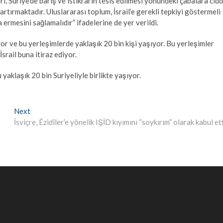
i, Suriye’de barış ve istikrarın tesis edilmesi yönündeki çabalara cidd
rtırmaktadır. Uluslararası toplum, İsrail’e gerekli tepkiyi göstermeli
ermesini sağlamalıdır” ifadelerine de yer verildi.
or ve bu yerleşimlerde yaklaşık 20 bin kişi yaşıyor. Bu yerleşimler
srail buna itiraz ediyor.
aklaşık 20 bin Suriyeliyle birlikte yaşıyor.
Next
Next
post:
İsviçre, Êzidîler’e yönelik IŞİD kıyımını “soykırım” olarak kabul ett