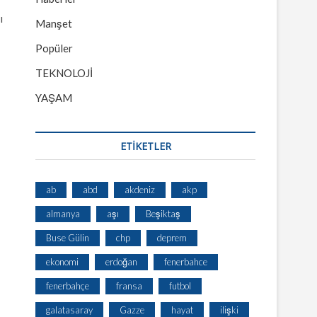
ı
Manşet
Popüler
TEKNOLOJİ
YAŞAM
ETİKETLER
ab
abd
akdeniz
akp
almanya
aşı
Beşiktaş
Buse Gülin
chp
deprem
ekonomi
erdoğan
fenerbahce
fenerbahçe
fransa
futbol
galatasaray
Gazze
hayat
ilişki