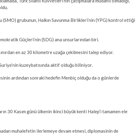
klamada, Türk Silahlı Kuvvetleri’nin çatışmalara müdahil olmadığı,
ldu.
su (SMO) grubunun, Halkın Savunma Birlikleri’nin (YPG) kontrol ettiği
emokratik Güçleri’nin (SDG) ana unsurlarından biri.
sınırdan en az 30 kilometre uzağa çekilmesini talep ediyor.
uriye’nin kuzeybatısında aktif olduğu biliniyor.
esinin ardından sonraki hedefin Menbiç olduğu da o günlerde
arın 30 Kasım günü ülkenin ikinci büyük kenti Halep’i tamamen ele
lmadan muhalefetin ilerlemeye devam etmesi, diplomasinin de