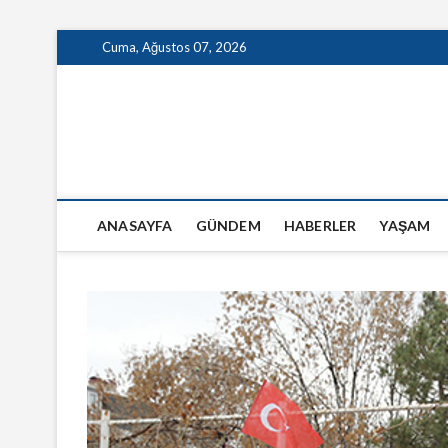
Skip
Cuma, Ağustos 07, 2026
to
content
GazeteSanal
ANASAYFA
GÜNDEM
HABERLER
YAŞAM