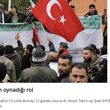
n oynadığı rol
Esad’ın 13 yıllık direnişi 12 günde sona erdi. Heyet Tahrir eş-Şam (HY
ı.