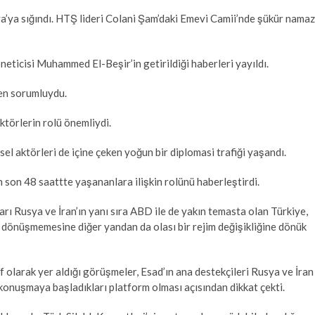
a’ya sığındı. HTŞ lideri Colani Şam’daki Emevi Camii’nde şükür namaz
eticisi Muhammed El-Beşir’in getirildiği haberleri yayıldı.
den sorumluydu.
ktörlerin rolü önemliydi.
el aktörleri de içine çeken yoğun bir diplomasi trafiği yaşandı.
n son 48 saattte yaşananlara ilişkin rolünü haberleştirdi.
ı Rusya ve İran’ın yanı sıra ABD ile de yakın temasta olan Türkiye,
 dönüşmemesine diğer yandan da olası bir rejim değişikliğine dönük
if olarak yer aldığı görüşmeler, Esad’ın ana destekçileri Rusya ve İran
 konuşmaya başladıkları platform olması açısından dikkat çekti.