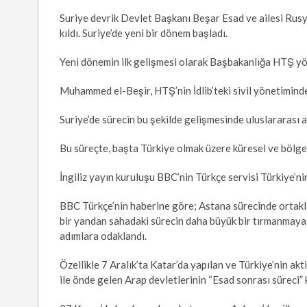
Suriye devrik Devlet Başkanı Beşar Esad ve ailesi Rusy
kıldı. Suriye’de yeni bir dönem başladı.
Yeni dönemin ilk gelişmesi olarak Başbakanlığa HTŞ yön
Muhammed el-Beşir, HTŞ’nin İdlib’teki sivil yönetimin
Suriye’de sürecin bu şekilde gelişmesinde uluslararası a
Bu süreçte, başta Türkiye olmak üzere küresel ve bölges
İngiliz yayın kuruluşu BBC’nin Türkçe servisi Türkiye’ni
BBC Türkçe’nin haberine göre; Astana sürecinde ortaklar
bir yandan sahadaki sürecin daha büyük bir tırmanmaya
adımlara odaklandı.
Özellikle 7 Aralık’ta Katar’da yapılan ve Türkiye’nin akt
ile önde gelen Arap devletlerinin “Esad sonrası süreci”