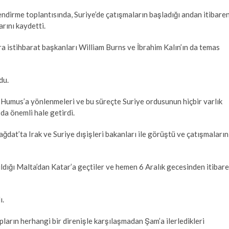
lendirme toplantısında, Suriye’de çatışmaların başladığı andan itibare
rını kaydetti.
sıra istihbarat başkanları William Burns ve İbrahim Kalın’ın da temas
du.
n Humus’a yönlenmeleri ve bu süreçte Suriye ordusunun hiçbir varlık
da önemli hale getirdi.
ağdat’ta Irak ve Suriye dışişleri bakanları ile görüştü ve çatışmaların
ıldığı Malta’dan Katar’a geçtiler ve hemen 6 Aralık gecesinden itibar
ı.
ların herhangi bir direnişle karşılaşmadan Şam’a ilerledikleri