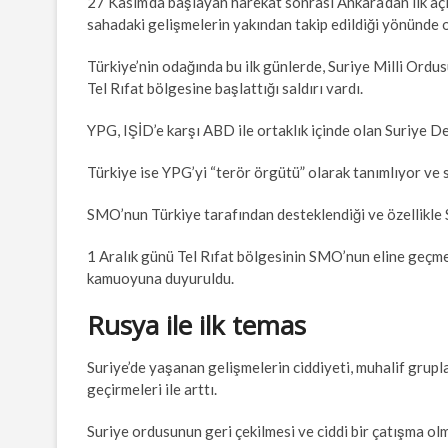
27 Kasım’da başlayan harekat sonrası Ankara’dan ilk açı
sahadaki gelişmelerin yakından takip edildiği yönünde o
Türkiye’nin odağında bu ilk günlerde, Suriye Milli Ordu
Tel Rıfat bölgesine başlattığı saldırı vardı.
YPG, IŞİD’e karşı ABD ile ortaklık içinde olan Suriye D
Türkiye ise YPG’yi “terör örgütü” olarak tanımlıyor ve 
SMO’nun Türkiye tarafından desteklendiği ve özellikle S
1 Aralık günü Tel Rıfat bölgesinin SMO’nun eline geçm
kamuoyuna duyuruldu.
Rusya ile ilk temas
Suriye’de yaşanan gelişmelerin ciddiyeti, muhalif grupl
geçirmeleri ile arttı.
Suriye ordusunun geri çekilmesi ve ciddi bir çatışma o