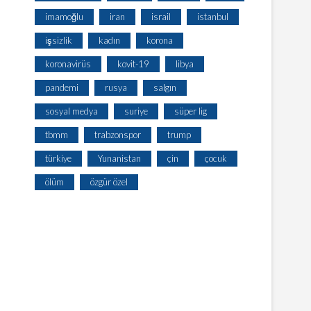
imamoğlu
iran
israil
istanbul
işsizlik
kadın
korona
koronavirüs
kovit-19
libya
pandemi
rusya
salgın
sosyal medya
suriye
süper lig
tbmm
trabzonspor
trump
türkiye
Yunanistan
çin
çocuk
ölüm
özgür özel