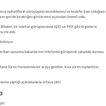
önce muhaliflerin yürüyüşünü desteklemesi ve hedefin Şam olduğunu
sını geride bıraktığını göstermesi açısından önemli oldu.
 Blinken, bir telefon görüşmesinde IŞİD ve PKK gibi örgütlerin
u ele aldı.
iliniyor.
rikan savunma bakanlarının telefonda görüşerek sahadaki durumu
stana Süreci formatında bir araya geldiler. Kısa süren toplantının
asına yaptığı açıklamalarla ortaya çıktı.
ı
ptı.