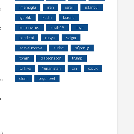
imamoğlu
iran
israil
istanbul
a
işsizlik
kadın
korona
koronavirüs
kovit-19
libya
k
pandemi
rusya
salgın
sosyal medya
suriye
süper lig
tbmm
trabzonspor
trump
türkiye
Yunanistan
çin
çocuk
ölüm
özgür özel
bu
a
dü