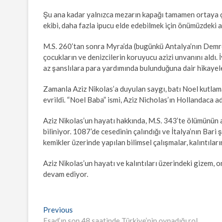
Şu ana kadar yalnızca mezarın kapağı tamamen ortaya çı
ekibi, daha fazla ipucu elde edebilmek için önümüzdeki 
M.S. 260’tan sonra Myra’da (bugünkü Antalya’nın Demre
çocukların ve denizcilerin koruyucu azizi unvanını aldı.
az şanslılara para yardımında bulunduğuna dair hikayele
Zamanla Aziz Nikolas’a duyulan saygı, batı Noel kutlamal
evrildi. “Noel Baba” ismi, Aziz Nicholas’ın Hollandaca ad
Aziz Nikolas’un hayatı hakkında, M.S. 343’te ölümünün 
biliniyor. 1087’de cesedinin çalındığı ve İtalya’nın Bar
kemikler üzerinde yapılan bilimsel çalışmalar, kalıntıla
Aziz Nikolas’un hayatı ve kalıntıları üzerindeki gizem, 
devam ediyor.
Yazı
Previous
Previous
post:
Esad’ın son 48 saatinde Türkiye’nin oynadığı rol