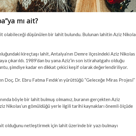
a”ya mı ait?
t olabileceği düşünülen bir lahit bulundu. Bulunan lahitin Aziz Nikola
uğundaki kireçtaşı lahit, Antalya’nın Demre ilçesindeki Aziz Nikolas
rtaya çıkarıldı. 1989’dan bu yana Aziz’in son istirahatgahı olduğu
ntu, şimdiye kadar en dikkat çekici keşif olarak değerlendiriliyor.
en Doç. Dr. Ebru Fatma Fındık’ın yürüttüğü “Geleceğe Miras Projesi”
ınında böyle bir lahit bulmuş olmamız, buranın gerçekten Aziz
ziz Nikolas’un gömüldüğü yerle ilgili tarihi kaynakları önemli ölçüde
it olduğunu netleştirmek için lahit üzerinde bir yazı bulmayı