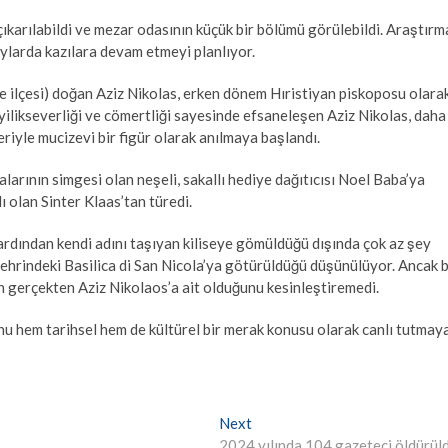
karılabildi ve mezar odasının küçük bir bölümü görülebildi. Araştırm
aylarda kazılara devam etmeyi planlıyor.
 ilçesi) doğan Aziz Nikolas, erken dönem Hıristiyan piskoposu olara
 İyilikseverliği ve cömertliği sayesinde efsaneleşen Aziz Nikolas, daha
riyle mucizevi bir figür olarak anılmaya başlandı.
arının simgesi olan neşeli, sakallı hediye dağıtıcısı Noel Baba’ya
ı olan Sinter Klaas’tan türedi.
ardından kendi adını taşıyan kiliseye gömüldüğü dışında çok az şey
i şehrindeki Basilica di San Nicola’ya götürüldüğü düşünülüyor. Ancak 
rın gerçekten Aziz Nikolaos’a ait olduğunu kesinleştiremedi.
onu hem tarihsel hem de kültürel bir merak konusu olarak canlı tutmay
Next
Next
post:
2024 yılında 104 gazeteci öldürül