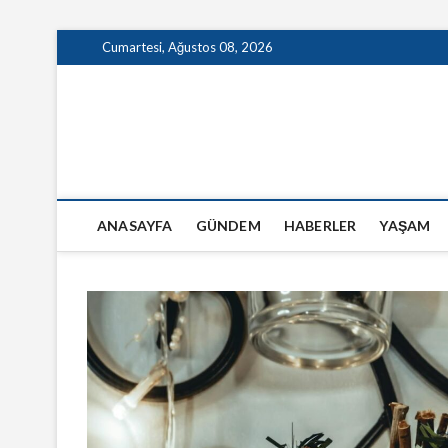
Skip
Cumartesi, Ağustos 08, 2026
to
content
GazeteSanal
ANASAYFA
GÜNDEM
HABERLER
YAŞAM