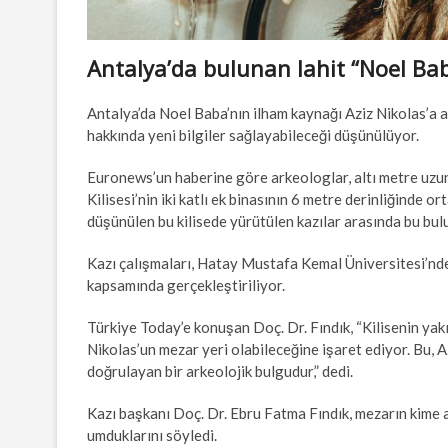
Antalya’da bulunan lahit “Noel Bab
Antalya’da Noel Baba’nın ilham kaynağı Aziz Nikolas’a ai
hakkında yeni bilgiler sağlayabileceği düşünülüyor.
Euronews’un haberine göre arkeologlar, altı metre uzunl
Kilisesi’nin iki katlı ek binasının 6 metre derinliğinde o
düşünülen bu kilisede yürütülen kazılar arasında bu bulu
Kazı çalışmaları, Hatay Mustafa Kemal Üniversitesi’nd
kapsamında gerçekleştiriliyor.
Türkiye Today’e konuşan Doç. Dr. Fındık, “Kilisenin yak
Nikolas’un mezar yeri olabileceğine işaret ediyor. Bu, A
doğrulayan bir arkeolojik bulgudur,” dedi.
Kazı başkanı Doç. Dr. Ebru Fatma Fındık, mezarın kime a
umduklarını söyledi.