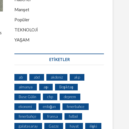
Manşet
Popüler
TEKNOLOJİ
s
YAŞAM
ETİKETLER
ab
abd
akdeniz
akp
almanya
aşı
Beşiktaş
Buse Gülin
chp
deprem
ekonomi
erdoğan
fenerbahce
fenerbahçe
fransa
futbol
galatasaray
Gazze
hayat
ilişki