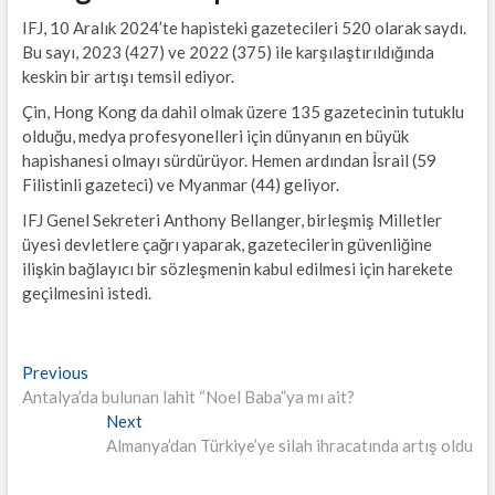
IFJ, 10 Aralık 2024’te hapisteki gazetecileri 520 olarak saydı.
Bu sayı, 2023 (427) ve 2022 (375) ile karşılaştırıldığında
keskin bir artışı temsil ediyor.
Çin, Hong Kong da dahil olmak üzere 135 gazetecinin tutuklu
olduğu, medya profesyonelleri için dünyanın en büyük
hapishanesi olmayı sürdürüyor. Hemen ardından İsrail (59
Filistinli gazeteci) ve Myanmar (44) geliyor.
IFJ Genel Sekreteri Anthony Bellanger, birleşmiş Milletler
üyesi devletlere çağrı yaparak, gazetecilerin güvenliğine
ilişkin bağlayıcı bir sözleşmenin kabul edilmesi için harekete
geçilmesini istedi.
Yazı
Previous
Previous
post:
Antalya’da bulunan lahit “Noel Baba”ya mı ait?
gezinmesi
Next
Next
post:
Almanya’dan Türkiye’ye silah ihracatında artış oldu