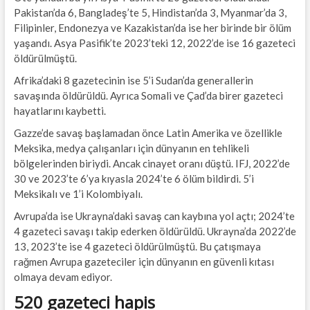
Pakistan’da 6, Bangladeş’te 5, Hindistan’da 3, Myanmar’da 3,
Filipinler, Endonezya ve Kazakistan’da ise her birinde bir ölüm
yaşandı. Asya Pasifik’te 2023’teki 12, 2022’de ise 16 gazeteci
öldürülmüştü.
Afrika’daki 8 gazetecinin ise 5’i Sudan’da generallerin
savaşında öldürüldü. Ayrıca Somali ve Çad’da birer gazeteci
hayatlarını kaybetti.
Gazze’de savaş başlamadan önce Latin Amerika ve özellikle
Meksika, medya çalışanları için dünyanın en tehlikeli
bölgelerinden biriydi. Ancak cinayet oranı düştü. IFJ, 2022’de
30 ve 2023’te 6’ya kıyasla 2024’te 6 ölüm bildirdi. 5’i
Meksikalı ve 1’i Kolombiyalı.
Avrupa’da ise Ukrayna’daki savaş can kaybına yol açtı; 2024’te
4 gazeteci savaşı takip ederken öldürüldü. Ukrayna’da 2022’de
13, 2023’te ise 4 gazeteci öldürülmüştü. Bu çatışmaya
rağmen Avrupa gazeteciler için dünyanın en güvenli kıtası
olmaya devam ediyor.
520 gazeteci hapis