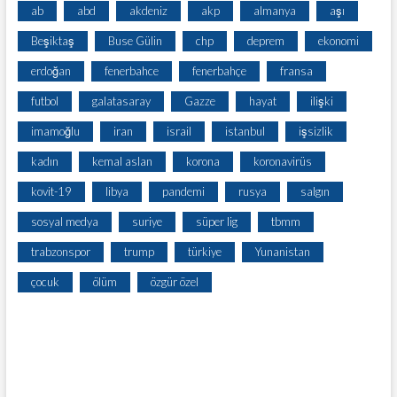
ab
abd
akdeniz
akp
almanya
aşı
Beşiktaş
Buse Gülin
chp
deprem
ekonomi
erdoğan
fenerbahce
fenerbahçe
fransa
futbol
galatasaray
Gazze
hayat
ilişki
imamoğlu
iran
israil
istanbul
işsizlik
kadın
kemal aslan
korona
koronavirüs
kovit-19
libya
pandemi
rusya
salgın
sosyal medya
suriye
süper lig
tbmm
trabzonspor
trump
türkiye
Yunanistan
çocuk
ölüm
özgür özel