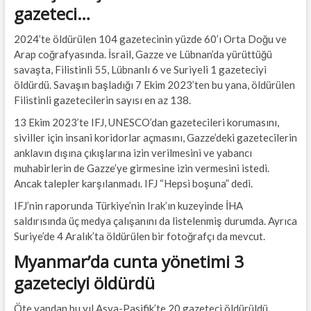
gazeteci…
2024’te öldürülen 104 gazetecinin yüzde 60’ı Orta Doğu ve
Arap coğrafyasında. İsrail, Gazze ve Lübnan’da yürüttüğü
savaşta, Filistinli 55, Lübnanlı 6 ve Suriyeli 1 gazeteciyi
öldürdü. Savaşın başladığı 7 Ekim 2023’ten bu yana, öldürülen
Filistinli gazetecilerin sayısı en az 138.
13 Ekim 2023’te IFJ, UNESCO’dan gazetecileri korumasını,
siviller için insani koridorlar açmasını, Gazze’deki gazetecilerin
anklavın dışına çıkışlarına izin verilmesini ve yabancı
muhabirlerin de Gazze’ye girmesine izin vermesini istedi.
Ancak talepler karşılanmadı. IFJ “Hepsi boşuna” dedi.
IFJ’nin raporunda Türkiye’nin Irak’ın kuzeyinde İHA
saldırısında üç medya çalışanını da listelenmiş durumda. Ayrıca
Suriye’de 4 Aralık’ta öldürülen bir fotoğrafçı da mevcut.
Myanmar’da cunta yönetimi 3
gazeteciyi öldürdü
Öte yandan bu yıl Asya-Pasifik’te 20 gazeteci öldürüldü.