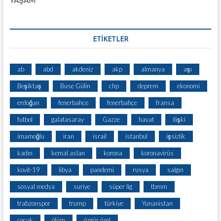
YAŞAM
ETİKETLER
ab
abd
akdeniz
akp
almanya
aşı
Beşiktaş
Buse Gülin
chp
deprem
ekonomi
erdoğan
fenerbahce
fenerbahçe
fransa
futbol
galatasaray
Gazze
hayat
ilişki
imamoğlu
iran
israil
istanbul
işsizlik
kadın
kemal aslan
korona
koronavirüs
kovit-19
libya
pandemi
rusya
salgın
sosyal medya
suriye
süper lig
tbmm
trabzonspor
trump
türkiye
Yunanistan
çocuk
ölüm
özgür özel