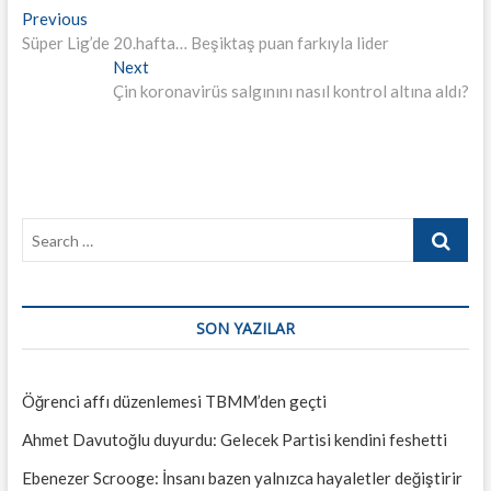
Yazı
Previous
Previous
post:
Süper Lig’de 20.hafta… Beşiktaş puan farkıyla lider
gezinmesi
Next
Next
post:
Çin koronavirüs salgınını nasıl kontrol altına aldı?
Search
…
SON YAZILAR
Öğrenci affı düzenlemesi TBMM’den geçti
Ahmet Davutoğlu duyurdu: Gelecek Partisi kendini feshetti
Ebenezer Scrooge: İnsanı bazen yalnızca hayaletler değiştirir