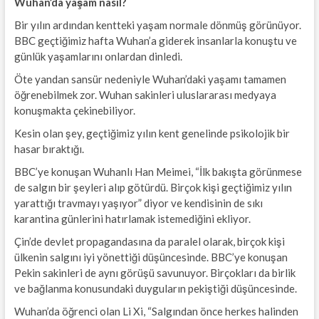
Wuhan’da yaşam nasıl?
Bir yılın ardından kentteki yaşam normale dönmüş görünüyor.
BBC geçtiğimiz hafta Wuhan’a giderek insanlarla konuştu ve
günlük yaşamlarını onlardan dinledi.
Öte yandan sansür nedeniyle Wuhan’daki yaşamı tamamen
öğrenebilmek zor. Wuhan sakinleri uluslararası medyaya
konuşmakta çekinebiliyor.
Kesin olan şey, geçtiğimiz yılın kent genelinde psikolojik bir
hasar bıraktığı.
BBC’ye konuşan Wuhanlı Han Meimei, “İlk bakışta görünmese
de salgın bir şeyleri alıp götürdü. Birçok kişi geçtiğimiz yılın
yarattığı travmayı yaşıyor” diyor ve kendisinin de sıkı
karantina günlerini hatırlamak istemediğini ekliyor.
Çin’de devlet propagandasına da paralel olarak, birçok kişi
ülkenin salgını iyi yönettiği düşüncesinde. BBC’ye konuşan
Pekin sakinleri de aynı görüşü savunuyor. Birçokları da birlik
ve bağlanma konusundaki duyguların pekiştiği düşüncesinde.
Wuhan’da öğrenci olan Li Xi, “Salgından önce herkes halinden