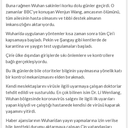
Buna rağmen Wuhan sakinleri korku dolu günler geçirdi. O
zamanlar BBC’ye konuşan Wenjun Wang, amcasının ölümünü,
tüm ailesinin hasta olmasını ve tıbbi destek almanın
imkansızlığını aktarıyordu.
Wuhan’da uygulanan yöntemler kısa zaman sonra tüm Çin’i
kapsamaya başladı. Pekin ve Şangay gibi kentlerde de
karantina ve yaygın test uygulamaları başladı.
Çin’e ülke dışından girişlerde sıkı önlemlere ve kontrollere
bağlı gerçekleşiyordu.
Bu ilk günlerde bile otoriteler bilginin yayılmasına yönelik katı
bir kontrol mekanizmasını elden bırakmadı.
Kendi meslektaşlarını virüsle ilgili uyarmaya çalışan doktorlar
tehdit edildi ve susturuldu. En çok bilinen isim Dr. Li Wenliang,
Wuhan bölgesinde koronavirüs salgını ile ilgili ilk uyarıları
yapan kişiydi ve çalıştığı hastanede kendisi de virüsü kaparak
yaşamını yitirdi.
Haber ajanslarının Wuhan’dan yayın yapmalarına izin verilse
bile, kentteki durumu aktarmaya çalışan Çin vatandaşları