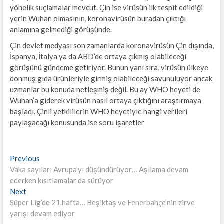
yönelik suçlamalar mevcut. Çin ise virüsün ilk tespit edildiği
yerin Wuhan olmasının, koronavirüsün buradan çıktığı
anlamına gelmediği görüşünde.
Çin devlet medyası son zamanlarda koronavirüsün Çin dışında,
İspanya, İtalya ya da ABD’de ortaya çıkmış olabileceği
görüşünü gündeme getiriyor. Bunun yanı sıra, virüsün ülkeye
donmuş gıda ürünleriyle girmiş olabileceği savunuluyor ancak
uzmanlar bu konuda netleşmiş değil. Bu ay WHO heyeti de
Wuhan’a giderek virüsün nasıl ortaya çıktığını araştırmaya
başladı. Çinli yetkililerin WHO heyetiyle hangi verileri
paylaşacağı konusunda ise soru işaretler
Yazı
Previous
Previous
post:
Vaka sayıları Avrupa’yı düşündürüyor… Aşılama devam
gezinmesi
ederken kısıtlamalar da sürüyor
Next
Next
post:
Süper Lig’de 21.hafta… Beşiktaş ve Fenerbahçe’nin zirve
yarışı devam ediyor