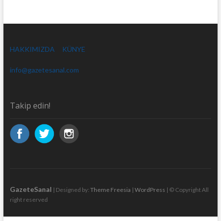
HAKKIMIZDA
KÜNYE
info@gazetesanal.com
Takip edin!
GazeteSanal
| Designed by:
Theme Freesia
|
WordPress
| © Copyright All
right reserved