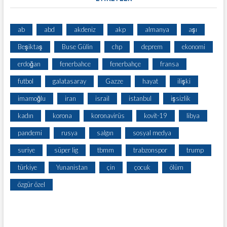
ab
abd
akdeniz
akp
almanya
aşı
Beşiktaş
Buse Gülin
chp
deprem
ekonomi
erdoğan
fenerbahce
fenerbahçe
fransa
futbol
galatasaray
Gazze
hayat
ilişki
imamoğlu
iran
israil
istanbul
işsizlik
kadın
korona
koronavirüs
kovit-19
libya
pandemi
rusya
salgın
sosyal medya
suriye
süper lig
tbmm
trabzonspor
trump
türkiye
Yunanistan
çin
çocuk
ölüm
özgür özel