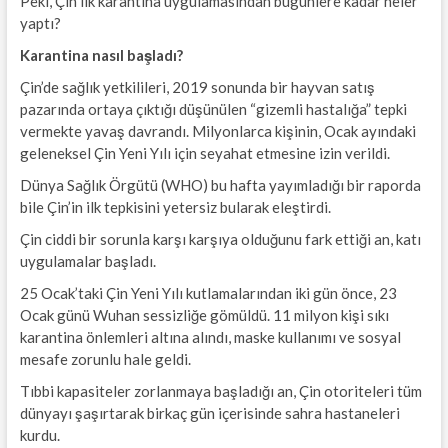
Peki, Çin ilk karantina uygulamasından bugünlere kadar neler
yaptı?
Karantina nasıl başladı?
Çin’de sağlık yetkilileri, 2019 sonunda bir hayvan satış
pazarında ortaya çıktığı düşünülen “gizemli hastalığa” tepki
vermekte yavaş davrandı. Milyonlarca kişinin, Ocak ayındaki
geleneksel Çin Yeni Yılı için seyahat etmesine izin verildi.
Dünya Sağlık Örgütü (WHO) bu hafta yayımladığı bir raporda
bile Çin’in ilk tepkisini yetersiz bularak eleştirdi.
Çin ciddi bir sorunla karşı karşıya olduğunu fark ettiği an, katı
uygulamalar başladı.
25 Ocak’taki Çin Yeni Yılı kutlamalarından iki gün önce, 23
Ocak günü Wuhan sessizliğe gömüldü. 11 milyon kişi sıkı
karantina önlemleri altına alındı, maske kullanımı ve sosyal
mesafe zorunlu hale geldi.
Tıbbi kapasiteler zorlanmaya başladığı an, Çin otoriteleri tüm
dünyayı şaşırtarak birkaç gün içerisinde sahra hastaneleri
kurdu.