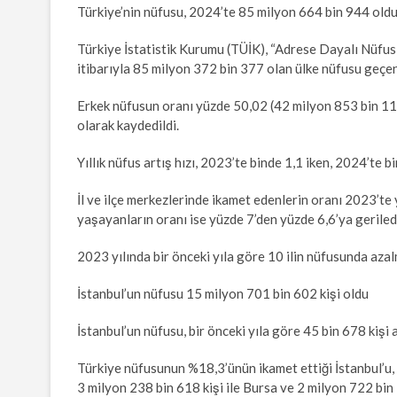
Türkiye’nin nüfusu, 2024’te 85 milyon 664 bin 944 oldu
Türkiye İstatistik Kurumu (TÜİK), “Adrese Dayalı Nüfus 
itibarıyla 85 milyon 372 bin 377 olan ülke nüfusu geçen
Erkek nüfusun oranı yüzde 50,02 (42 milyon 853 bin 110
olarak kaydedildi.
Yıllık nüfus artış hızı, 2023’te binde 1,1 iken, 2024’te bin
İl ve ilçe merkezlerinde ikamet edenlerin oranı 2023’te
yaşayanların oranı ise yüzde 7’den yüzde 6,6’ya geriled
2023 yılında bir önceki yıla göre 10 ilin nüfusunda aza
İstanbul’un nüfusu 15 milyon 701 bin 602 kişi oldu
İstanbul’un nüfusu, bir önceki yıla göre 45 bin 678 kişi
Türkiye nüfusunun %18,3’ünün ikamet ettiği İstanbul’u, 5
3 milyon 238 bin 618 kişi ile Bursa ve 2 milyon 722 bin 1