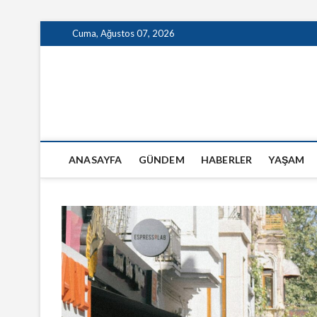
Skip
Cuma, Ağustos 07, 2026
to
content
GazeteSanal
ANASAYFA
GÜNDEM
HABERLER
YAŞAM