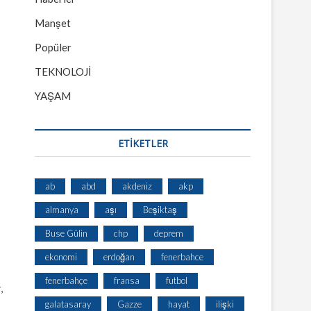
Manşet
Popüler
TEKNOLOJİ
YAŞAM
ETİKETLER
ab
abd
akdeniz
akp
almanya
aşı
Beşiktaş
Buse Gülin
chp
deprem
ekonomi
erdoğan
fenerbahce
fenerbahçe
fransa
futbol
,
galatasaray
Gazze
hayat
ilişki