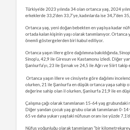
Türkiye’de 2023 yılında 34 olan ortanca yaş, 2024 yılın
erkeklerde 33,2’den 33,7’ye, kadınlarda ise 34,7’den 35
Ortanca yaş, yeni doğan bebekten en yaşlıya kadar nüfu
ortada kalan kişinin yaşı olarak tanımlanıyor. Ortanca
önemli göstergelerden biri kabul ediliyor.
Ortanca yaşın illere göre dağılımına bakıldığında, Sinop
Sinop’u, 42,9 ile Giresun ve Kastamonu izledi. Diğer yan
Şanlıurfa’yı, 23 ile Şırnak ve 24,5 ile Ağrı ve Siirt takip e
Ortanca yaşın illere ve cinsiyete göre dağılımı incelend
olurken, 21 ile Şanlıurfa en düşük ortanca yaşa sahip ol
değerine sahip olan il olurken, Şanlıurfa 21,9 ile en düş
Çalışma çağı olarak tanımlanan 15-64 yaş grubundaki n
Diğer yandan çocuk yaş grubu olarak tanımlanan 0-14 y
65 ve daha yukarı yaştaki nüfusun oranı ise yüzde 7,1’d
Nüfus yoğunluğu olarak tanımlanan “bir kilometrekareye 