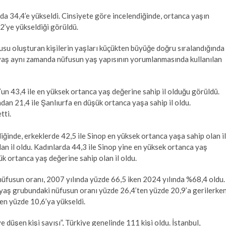
da 34,4’e yükseldi. Cinsiyete göre incelendiğinde, ortanca yaşın
,2’ye yükseldiği görüldü.
su oluşturan kişilerin yaşları küçükten büyüğe doğru sıralandığında
 yaş aynı zamanda nüfusun yaş yapısının yorumlanmasında kullanılan
’un 43,4 ile en yüksek ortanca yaş değerine sahip il olduğu görüldü.
dan 21,4 ile Şanlıurfa en düşük ortanca yaşa sahip il oldu.
tti.
iğinde, erkeklerde 42,5 ile Sinop en yüksek ortanca yaşa sahip olan il
an il oldu. Kadınlarda 44,3 ile Sinop yine en yüksek ortanca yaş
ük ortanca yaş değerine sahip olan il oldu.
üfusun oranı, 2007 yılında yüzde 66,5 iken 2024 yılında %68,4 oldu.
aş grubundaki nüfusun oranı yüzde 26,4’ten yüzde 20,9’a gerilerken
en yüzde 10,6’ya yükseldi.
düşen kişi sayısı”, Türkiye genelinde 111 kişi oldu. İstanbul,