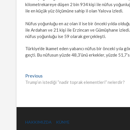
kilometrekareye düşen 2 bin 934 kişi ile nüfus yoğunluğu
ile en küçük yüz ölçümüne sahip il olan Yalova izledi.
Nüfus yoğunluğu en az olan il ise bir önceki yılda olduğu
ile Ardahan ve 21 kişi ile Erzincan ve Gümüşhane izled
nüfus yoğunluğu ise 59 olarak gerçekleşti.
Türkiye’de ikamet eden yabancı nüfus bir önceki yıla gö
geçti. Bu nüfusun yüzde 48,3’ünü erkekler, yüzde 51,7’s
Yazı
Previous
Previous
post:
Trump’ın istediği “nadir toprak elementleri” nelerdir?
gezinmesi
HAKKIMIZDA
KÜNYE