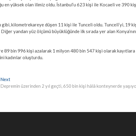
 en yüksek olan ilimiz oldu. İstanbul’u 623 kişi ile Kocaeli ve 390 kiş
 gibi, kilometrekareye düşen 11 kişi ile Tunceli oldu. Tunceli’yi, 19 ki
i. Diğer yandan yüz ölçümü büyüklüğünde ilk sırada yer alan Konya’nın
re 89 bin 996 kişi azalarak 1 milyon 480 bin 547 kişi olarak kayıtlara
ini kadınlar oluşturdu.
Next
Next
post:
Depremin üzerinden 2 yıl geçti, 650 bin kişi hâlâ konteynerde yaşıyo