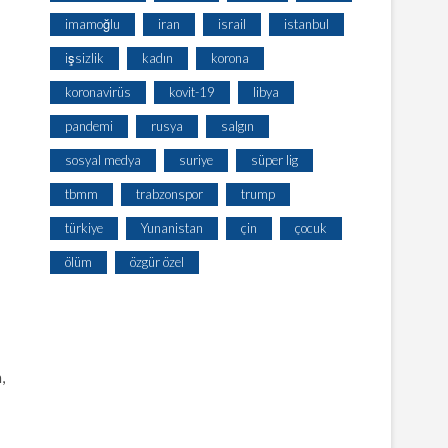
imamoğlu
iran
israil
istanbul
işsizlik
kadın
korona
koronavirüs
kovit-19
libya
pandemi
rusya
salgın
sosyal medya
suriye
süper lig
tbmm
trabzonspor
trump
türkiye
Yunanistan
çin
çocuk
ölüm
özgür özel
,