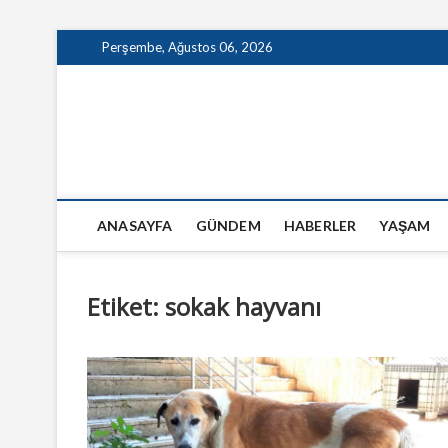
Skip
Perşembe, Ağustos 06, 2026
to
content
GazeteSanal
ANASAYFA
GÜNDEM
HABERLER
YAŞAM
Etiket:
sokak hayvanı