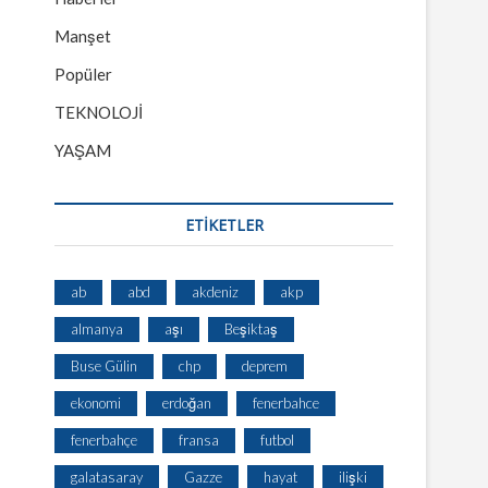
Manşet
Popüler
TEKNOLOJİ
YAŞAM
ETİKETLER
ab
abd
akdeniz
akp
almanya
aşı
Beşiktaş
Buse Gülin
chp
deprem
ekonomi
erdoğan
fenerbahce
fenerbahçe
fransa
futbol
galatasaray
Gazze
hayat
ilişki