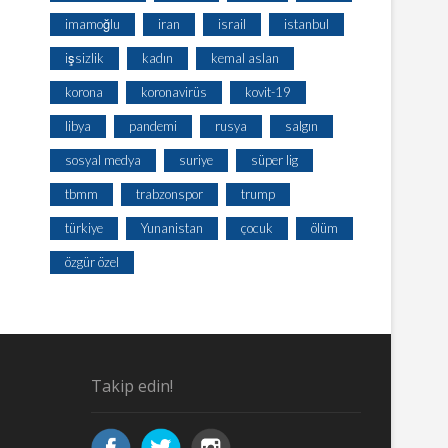
imamoğlu
iran
israil
istanbul
işsizlik
kadın
kemal aslan
korona
koronavirüs
kovit-19
libya
pandemi
rusya
salgın
sosyal medya
suriye
süper lig
tbmm
trabzonspor
trump
türkiye
Yunanistan
çocuk
ölüm
özgür özel
Takip edin!