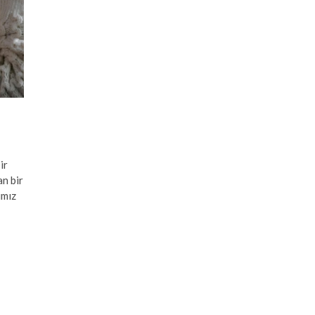
ir
n bir
ımız