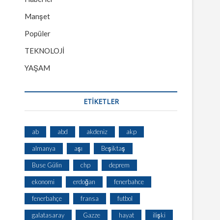
Manşet
Popüler
TEKNOLOJİ
YAŞAM
ETİKETLER
ab
abd
akdeniz
akp
almanya
aşı
Beşiktaş
Buse Gülin
chp
deprem
ekonomi
erdoğan
fenerbahce
fenerbahçe
fransa
futbol
galatasaray
Gazze
hayat
ilişki