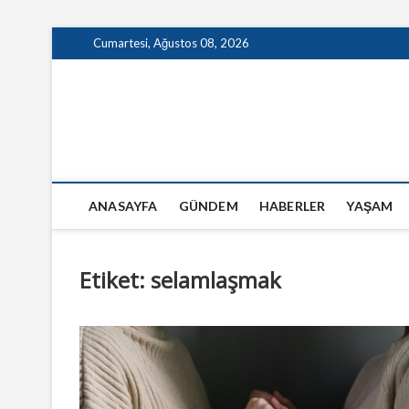
Skip
Cumartesi, Ağustos 08, 2026
to
content
GazeteSanal
ANASAYFA
GÜNDEM
HABERLER
YAŞAM
Etiket:
selamlaşmak