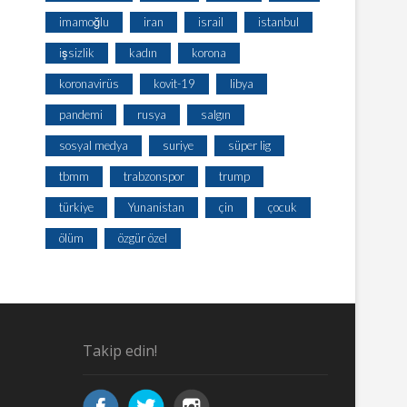
imamoğlu
iran
israil
istanbul
işsizlik
kadın
korona
koronavirüs
kovit-19
libya
pandemi
rusya
salgın
sosyal medya
suriye
süper lig
tbmm
trabzonspor
trump
türkiye
Yunanistan
çin
çocuk
ölüm
özgür özel
Takip edin!