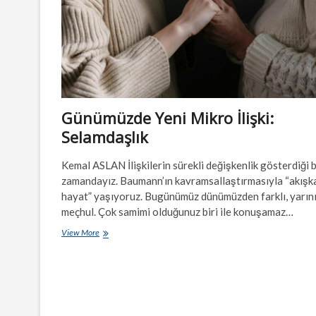
Günümüzde Yeni Mikro İlişki:
Selamdaşlık
Kemal ASLAN İlişkilerin sürekli değişkenlik gösterdiği b
zamandayız. Baumann’ın kavramsallaştırmasıyla “akışka
hayat” yaşıyoruz. Bugünümüz dünümüzden farklı, yarın
meçhul. Çok samimi olduğunuz biri ile konuşamaz…
Günümüzde
View More
Yeni
Mikro
İlişki:
Selamdaşlık