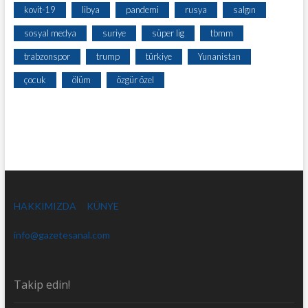
kovit-19
libya
pandemi
rusya
salgın
sosyal medya
suriye
süper lig
tbmm
trabzonspor
trump
türkiye
Yunanistan
çocuk
ölüm
özgür özel
HAKKIMIZDA
KÜNYE
info@gazetesanal.com
Takip edin!