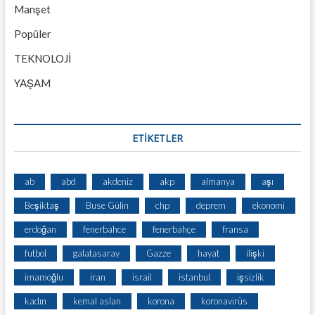
Manşet
Popüler
TEKNOLOJİ
YAŞAM
ETİKETLER
ab
abd
akdeniz
akp
almanya
aşı
Beşiktaş
Buse Gülin
chp
deprem
ekonomi
erdoğan
fenerbahce
fenerbahçe
fransa
futbol
galatasaray
Gazze
hayat
ilişki
imamoğlu
iran
israil
istanbul
işsizlik
kadın
kemal aslan
korona
koronavirüs