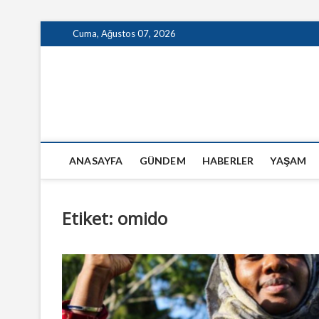
Skip
Cuma, Ağustos 07, 2026
to
content
GazeteSanal
ANASAYFA
GÜNDEM
HABERLER
YAŞAM
Etiket:
omido