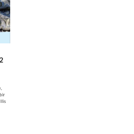
12
,
bir
llis