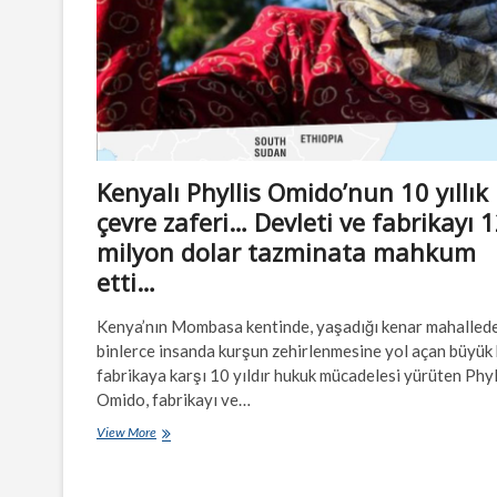
Kenyalı Phyllis Omido’nun 10 yıllık
çevre zaferi… Devleti ve fabrikayı 
milyon dolar tazminata mahkum
etti…
Kenya’nın Mombasa kentinde, yaşadığı kenar mahallede
binlerce insanda kurşun zehirlenmesine yol açan büyük 
fabrikaya karşı 10 yıldır hukuk mücadelesi yürüten Phyl
Omido, fabrikayı ve…
Kenyalı
View More
Phyllis
Omido’nun
10