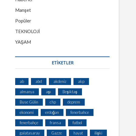
Manşet
Popüler
TEKNOLOJİ
YAŞAM
ETİKETLER
ab
abd
akdeniz
akp
almanya
aşı
Beşiktaş
Buse Gülin
chp
deprem
ekonomi
erdoğan
fenerbahce
fenerbahçe
fransa
futbol
galatasaray
Gazze
hayat
ilişki