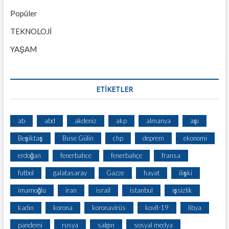
Popüler
TEKNOLOJİ
YAŞAM
ETİKETLER
ab
abd
akdeniz
akp
almanya
aşı
Beşiktaş
Buse Gülin
chp
deprem
ekonomi
erdoğan
fenerbahce
fenerbahçe
fransa
futbol
galatasaray
Gazze
hayat
ilişki
imamoğlu
iran
israil
istanbul
işsizlik
kadın
korona
koronavirüs
kovit-19
libya
pandemi
rusya
salgın
sosyal medya