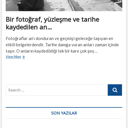
Bir fotoğraf, yüzleşme ve tarihe
kaydedilen an…
Fotoğraflar an’ı donduran ve geçmişi geleceğe taşıyan en
etkili belgelerdendir. Tarihe damga vuran anları zaman içinde
taşır. O anların kaydedildiği tek bir kare çok şey…
Bir
View More
fotoğraf,
yüzleşme
ve
tarihe
kaydedilen
Search
an…
…
SON YAZILAR