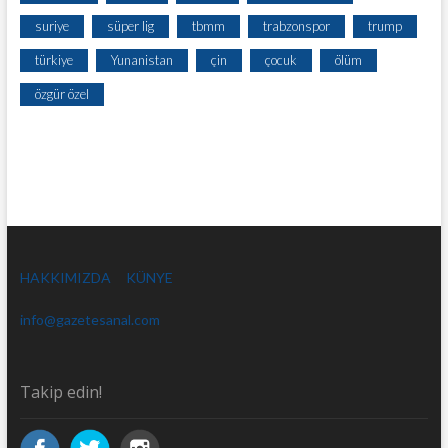
suriye
süper lig
tbmm
trabzonspor
trump
türkiye
Yunanistan
çin
çocuk
ölüm
özgür özel
HAKKIMIZDA
KÜNYE
info@gazetesanal.com
Takip edin!