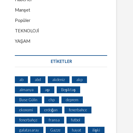
Manşet
Popüler
TEKNOLOJİ
YAŞAM
ETİKETLER
ab
abd
akdeniz
akp
almanya
aşı
Beşiktaş
Buse Gülin
chp
deprem
ekonomi
erdoğan
fenerbahce
fenerbahçe
fransa
futbol
galatasaray
Gazze
hayat
ilişki