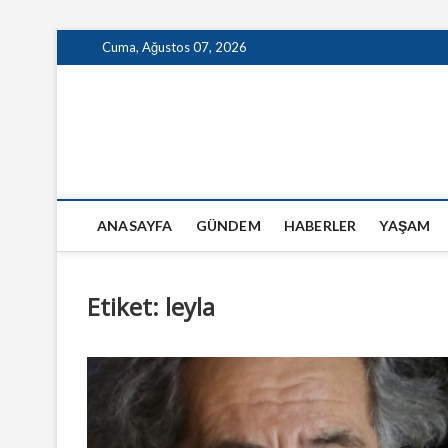
Skip
Cuma, Ağustos 07, 2026
to
content
GazeteSanal
ANASAYFA
GÜNDEM
HABERLER
YAŞAM
Etiket:
leyla