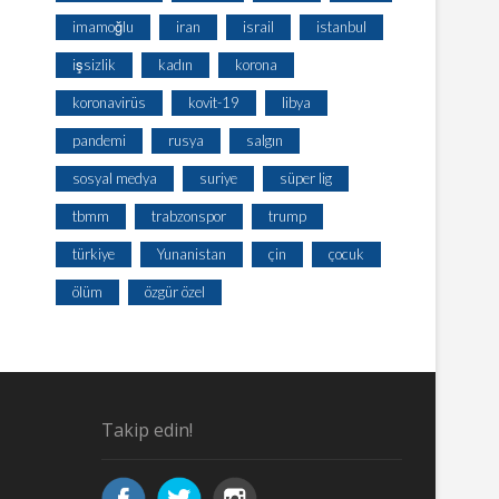
imamoğlu
iran
israil
istanbul
işsizlik
kadın
korona
koronavirüs
kovit-19
libya
pandemi
rusya
salgın
sosyal medya
suriye
süper lig
tbmm
trabzonspor
trump
türkiye
Yunanistan
çin
çocuk
ölüm
özgür özel
Takip edin!