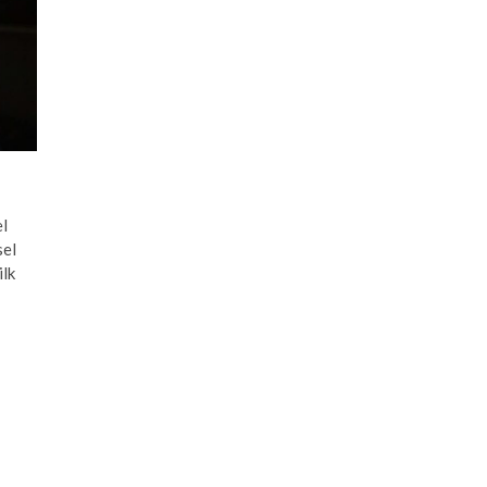
el
sel
ilk